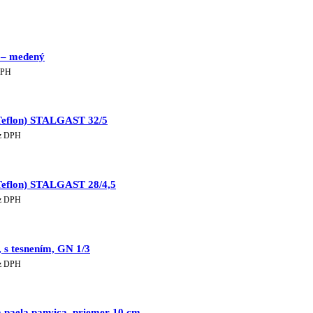
 – medený
lna
DPH
€.
(Teflon) STALGAST 32/5
tuálna
z DPH
a
61 €.
(Teflon) STALGAST 28/4,5
tuálna
z DPH
a
04 €.
 s tesnením, GN 1/3
tuálna
z DPH
a
01 €.
 paela panvica, priemer 10 cm