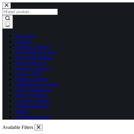
Skip
to
content
No
Bar a káva
results
Catering
Chladiaci program
Konvektomaty a pece
Kuchynské náradie
Kuchynský riad
Nerezový nábytok
Pizza a kebab
Príprava potravín
Skladovanie a hygiena
Stolové zariadenia
Stolový inventár
Umývací program
Varná technológia
Vitríny
Zmrzlina a pečenie
Available Filters