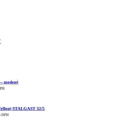
y
 – medený
lna
DPH
€.
(Teflon) STALGAST 32/5
tuálna
z DPH
a
61 €.