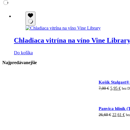
Chladiaca vitrína na víno Vine Librar
Do košíka
Najpredávanejšie
Košík Stalgast®
Pôvodná
Aktuá
7,00
€
5,95
€
bez 
cena
cena
bola:
je:
7,00 €.
5,95 
Panvica hliník 
Pôvodná
Ak
26,60
€
22,61
€
be
cena
cen
bola:
je:
26,60 €.
22,