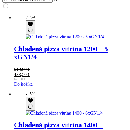
-15%
Chladená pizza vitrína 1200 – 5
xGN1/4
510,00
€
Pôvodná
433,50
€
cena
Aktuálna
bez DPH
Do košíka
bola:
cena
510,00 €.
je:
-15%
433,50 €.
Chladená pizza vitrína 1400 –