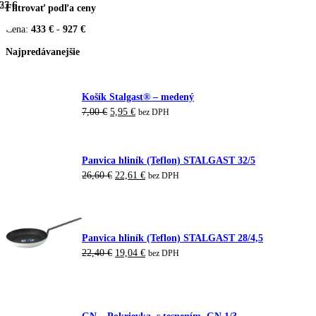
33 €
27 €
Filtrovať podľa ceny
Cena:
433 €
-
927 €
Najpredávanejšie
Košík Stalgast® – medený
Pôvodná
Aktuálna
7,00
€
5,95
€
bez DPH
cena
cena
bola:
je:
7,00 €.
5,95 €.
Panvica hliník (Teflon) STALGAST 32/5
Pôvodná
Aktuálna
26,60
€
22,61
€
bez DPH
cena
cena
bola:
je:
26,60 €.
22,61 €.
Panvica hliník (Teflon) STALGAST 28/4,5
Pôvodná
Aktuálna
22,40
€
19,04
€
bez DPH
cena
cena
bola:
je:
22,40 €.
19,04 €.
GN – Pokrievka, s tesnením, GN 1/3