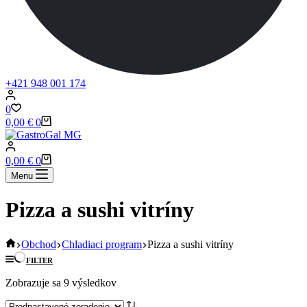
+421 948 001 174
0
Shopping
0,00
€
0
cart
Shopping
0,00
€
0
cart
Menu
Pizza a sushi vitríny
Home
Obchod
Chladiaci program
Pizza a sushi vitríny
FILTER
Zobrazuje sa 9 výsledkov