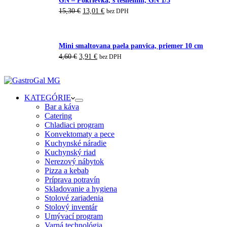
Pôvodná
Aktuálna
15,30
€
13,01
€
bez DPH
cena
cena
bola:
je:
15,30 €.
13,01 €.
Mini smaltovana paela panvica, priemer 10 cm
Pôvodná
Aktuálna
4,60
€
3,91
€
bez DPH
cena
cena
bola:
je:
4,60 €.
3,91 €.
KATEGÓRIE
Bar a káva
Catering
Chladiaci program
Konvektomaty a pece
Kuchynské náradie
Kuchynský riad
Nerezový nábytok
Pizza a kebab
Príprava potravín
Skladovanie a hygiena
Stolové zariadenia
Stolový inventár
Umývací program
Varná technológia