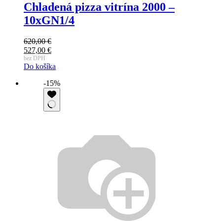
Chladená pizza vitrína 2000 –
10xGN1/4
620,00
€
Pôvodná
527,00
€
cena
Aktuálna
bez DPH
Do košíka
bola:
cena
620,00 €.
je:
-15%
527,00 €.