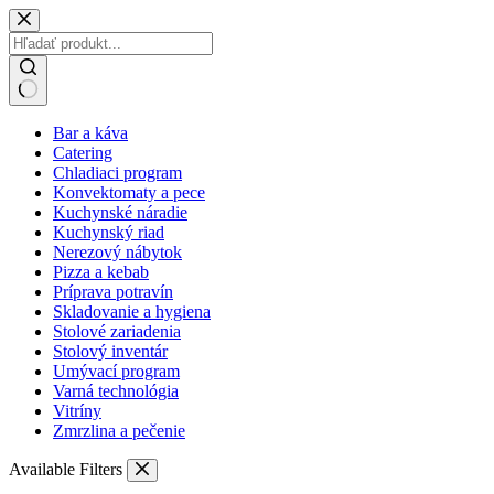
Skip
to
content
No
Bar a káva
results
Catering
Chladiaci program
Konvektomaty a pece
Kuchynské náradie
Kuchynský riad
Nerezový nábytok
Pizza a kebab
Príprava potravín
Skladovanie a hygiena
Stolové zariadenia
Stolový inventár
Umývací program
Varná technológia
Vitríny
Zmrzlina a pečenie
Available Filters