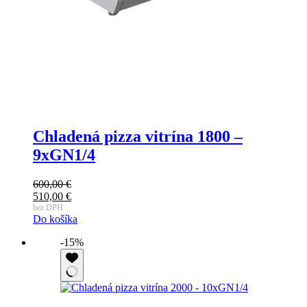
Chladená pizza vitrína 1800 –
9xGN1/4
600,00
€
Pôvodná
510,00
€
cena
Aktuálna
bez DPH
Do košíka
bola:
cena
600,00 €.
je:
-15%
510,00 €.