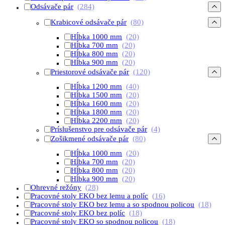
Odsávače pár
(284)
Krabicové odsávače pár
(80)
Hĺbka 1000 mm
(20)
Hĺbka 700 mm
(20)
Hĺbka 800 mm
(20)
Hĺbka 900 mm
(20)
Priestorové odsávače pár
(120)
Hĺbka 1200 mm
(40)
Hĺbka 1500 mm
(20)
Hĺbka 1600 mm
(20)
Hĺbka 1800 mm
(20)
Hĺbka 2200 mm
(20)
Príslušenstvo pre odsávače pár
(4)
Zošikmené odsávače pár
(80)
Hĺbka 1000 mm
(20)
Hĺbka 700 mm
(20)
Hĺbka 800 mm
(20)
Hĺbka 900 mm
(20)
Ohrevné režóny
(28)
Pracovné stoly EKO bez lemu a políc
(16)
Pracovné stoly EKO bez lemu a so spodnou policou
(18)
Pracovné stoly EKO bez políc
(18)
Pracovné stoly EKO so spodnou policou
(18)