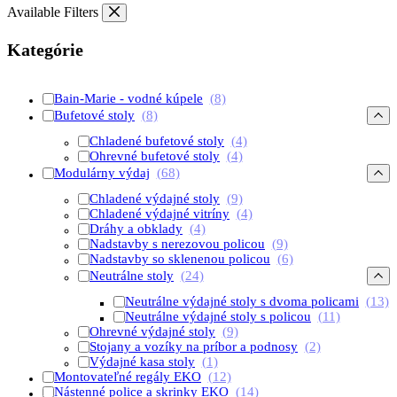
Available Filters
Kategórie
Bain-Marie - vodné kúpele
(8)
Bufetové stoly
(8)
Chladené bufetové stoly
(4)
Ohrevné bufetové stoly
(4)
Modulárny výdaj
(68)
Chladené výdajné stoly
(9)
Chladené výdajné vitríny
(4)
Dráhy a obklady
(4)
Nadstavby s nerezovou policou
(9)
Nadstavby so sklenenou policou
(6)
Neutrálne stoly
(24)
Neutrálne výdajné stoly s dvoma policami
(13)
Neutrálne výdajné stoly s policou
(11)
Ohrevné výdajné stoly
(9)
Stojany a vozíky na príbor a podnosy
(2)
Výdajné kasa stoly
(1)
Montovateľné regály EKO
(12)
Nástenné police a skrinky EKO
(14)