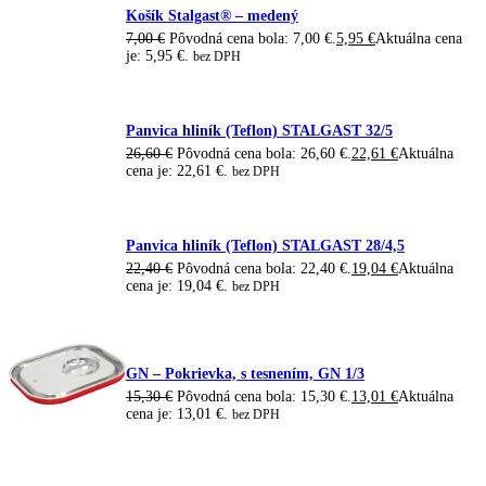
Košík Stalgast® – medený
7,00
€
Pôvodná cena bola: 7,00 €.
5,95
€
Aktuálna cena
je: 5,95 €.
bez DPH
Panvica hliník (Teflon) STALGAST 32/5
26,60
€
Pôvodná cena bola: 26,60 €.
22,61
€
Aktuálna
cena je: 22,61 €.
bez DPH
Panvica hliník (Teflon) STALGAST 28/4,5
22,40
€
Pôvodná cena bola: 22,40 €.
19,04
€
Aktuálna
cena je: 19,04 €.
bez DPH
GN – Pokrievka, s tesnením, GN 1/3
15,30
€
Pôvodná cena bola: 15,30 €.
13,01
€
Aktuálna
cena je: 13,01 €.
bez DPH