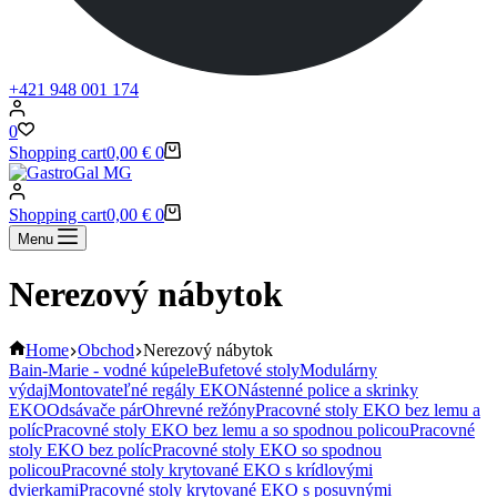
+421 948 001 174
0
Shopping cart
0,00
€
0
Shopping cart
0,00
€
0
Menu
Nerezový nábytok
Home
Obchod
Nerezový nábytok
Bain-Marie - vodné kúpele
Bufetové stoly
Modulárny
výdaj
Montovateľné regály EKO
Nástenné police a skrinky
EKO
Odsávače pár
Ohrevné režóny
Pracovné stoly EKO bez lemu a
políc
Pracovné stoly EKO bez lemu a so spodnou policou
Pracovné
stoly EKO bez políc
Pracovné stoly EKO so spodnou
policou
Pracovné stoly krytované EKO s krídlovými
dvierkami
Pracovné stoly krytované EKO s posuvnými