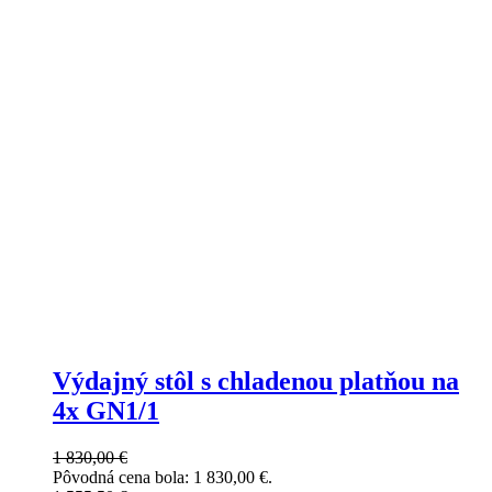
Výdajný stôl s chladenou platňou na
4x GN1/1
1 830,00
€
Pôvodná cena bola: 1 830,00 €.