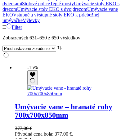
dvierkami
Stolové police
Teplé mosty
Umývacie stoly EKO s
drezom
Umývacie stoly EKO s dvojdrezom
Umývacie vane
EKO
Vstupné a výstupné stoly EKO k priebežnej
umývačke
Výlevky
Filter
Zobrazených 631–650 z 650 výsledkov
-15%
Umývacie vane – hranaté rohy
700x700x850mm
377,00
€
Pôvodná cena bola: 377,00 €.