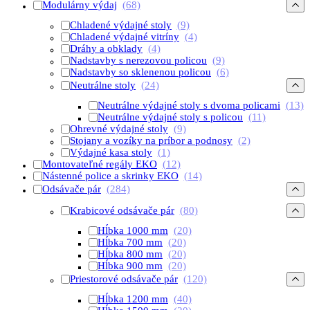
Modulárny výdaj
(68)
Chladené výdajné stoly
(9)
Chladené výdajné vitríny
(4)
Dráhy a obklady
(4)
Nadstavby s nerezovou policou
(9)
Nadstavby so sklenenou policou
(6)
Neutrálne stoly
(24)
Neutrálne výdajné stoly s dvoma policami
(13)
Neutrálne výdajné stoly s policou
(11)
Ohrevné výdajné stoly
(9)
Stojany a vozíky na príbor a podnosy
(2)
Výdajné kasa stoly
(1)
Montovateľné regály EKO
(12)
Nástenné police a skrinky EKO
(14)
Odsávače pár
(284)
Krabicové odsávače pár
(80)
Hĺbka 1000 mm
(20)
Hĺbka 700 mm
(20)
Hĺbka 800 mm
(20)
Hĺbka 900 mm
(20)
Priestorové odsávače pár
(120)
Hĺbka 1200 mm
(40)