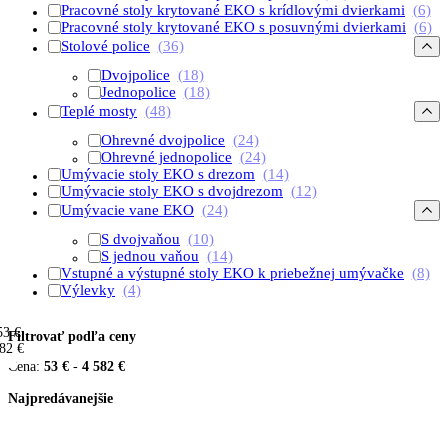
Pracovné stoly krytované EKO s krídlovými dvierkami
(6)
Pracovné stoly krytované EKO s posuvnými dvierkami
(6)
Stolové police
(36)
Dvojpolice
(18)
Jednopolice
(18)
Teplé mosty
(48)
Ohrevné dvojpolice
(24)
Ohrevné jednopolice
(24)
Umývacie stoly EKO s drezom
(14)
Umývacie stoly EKO s dvojdrezom
(12)
Umývacie vane EKO
(24)
S dvojvaňou
(10)
S jednou vaňou
(14)
Vstupné a výstupné stoly EKO k priebežnej umývačke
(8)
Výlevky
(4)
53 €
Filtrovať podľa ceny
82 €
Cena:
53 €
-
4 582 €
Najpredávanejšie