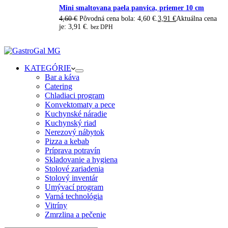
Mini smaltovana paela panvica, priemer 10 cm
4,60
€
Pôvodná cena bola: 4,60 €.
3,91
€
Aktuálna cena
je: 3,91 €.
bez DPH
KATEGÓRIE
Bar a káva
Catering
Chladiaci program
Konvektomaty a pece
Kuchynské náradie
Kuchynský riad
Nerezový nábytok
Pizza a kebab
Príprava potravín
Skladovanie a hygiena
Stolové zariadenia
Stolový inventár
Umývací program
Varná technológia
Vitríny
Zmrzlina a pečenie