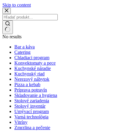
Skip to content
No results
Bar a káva
Catering
Chladiaci program
Konvektomaty a pece
Kuchynské náradie
Kuchynský riad
Nerezový nábytok
Pizza a kebab
Príprava potravín
Skladovanie a hygiena
Stolové zariadenia
Stolový inventár
Umývací program
Varná technológia
Vitríny
Zmrzlina a pečenie