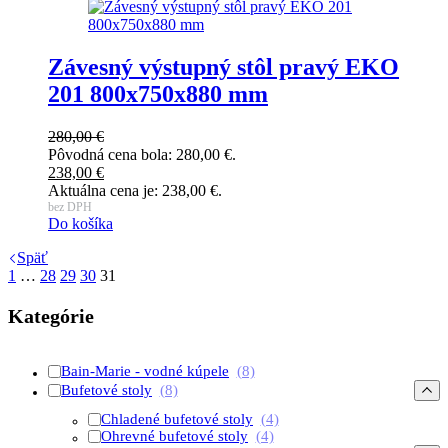
Závesný výstupný stôl pravý EKO
201 800x750x880 mm
280,00
€
Pôvodná cena bola: 280,00 €.
238,00
€
Aktuálna cena je: 238,00 €.
bez DPH
Do košíka
Späť
1
…
28
29
30
31
Kategórie
Bain-Marie - vodné kúpele
(8)
Bufetové stoly
(8)
Chladené bufetové stoly
(4)
Ohrevné bufetové stoly
(4)