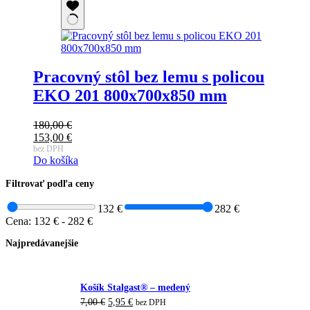
Pracovný stôl bez lemu s policou
EKO 201 800x700x850 mm
180,00
€
Pôvodná
153,00
€
cena
Aktuálna
bez DPH
Do košíka
bola:
cena
180,00 €.
je:
Filtrovať podľa ceny
153,00 €.
132 €
282 €
Cena:
132 €
-
282 €
Najpredávanejšie
Košík Stalgast® – medený
Pôvodná
Aktuálna
7,00
€
5,95
€
bez DPH