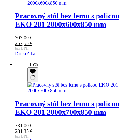
Pracovný stôl bez lemu s policou
EKO 201 2000x600x850 mm
303,00
€
Pôvodná
257,55
€
cena
Aktuálna
bez DPH
Do košíka
bola:
cena
303,00 €.
je:
-15%
257,55 €.
Pracovný stôl bez lemu s policou
EKO 201 2000x700x850 mm
331,00
€
Pôvodná
281,35
€
cena
Aktuálna
bez DPH