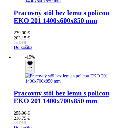
Pracovný stôl bez lemu s policou
EKO 201 1400x600x850 mm
239,00
€
Pôvodná
203,15
€
cena
Aktuálna
bez DPH
Do košíka
bola:
cena
239,00 €.
je:
-15%
203,15 €.
Pracovný stôl bez lemu s policou
EKO 201 1400x700x850 mm
255,00
€
Pôvodná
216,75
€
cena
Aktuálna
bez DPH
Do košíka