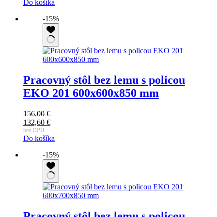
Do košíka
bola:
cena
331,00 €.
je:
-15%
281,35 €.
Pracovný stôl bez lemu s policou
EKO 201 600x600x850 mm
156,00
€
Pôvodná
132,60
€
cena
Aktuálna
bez DPH
Do košíka
bola:
cena
156,00 €.
je:
-15%
132,60 €.
Pracovný stôl bez lemu s policou