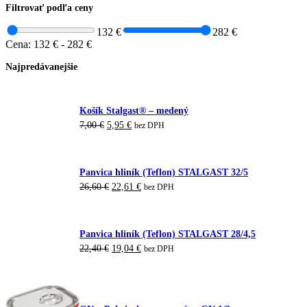
Filtrovať podľa ceny
132 €
282 €
Cena:
132 €
-
282 €
Najpredávanejšie
Košík Stalgast® – medený
Pôvodná
Aktuálna
7,00
€
5,95
€
bez DPH
cena
cena
bola:
je:
7,00 €.
5,95 €.
Panvica hliník (Teflon) STALGAST 32/5
Pôvodná
Aktuálna
26,60
€
22,61
€
bez DPH
cena
cena
bola:
je:
26,60 €.
22,61 €.
Panvica hliník (Teflon) STALGAST 28/4,5
Pôvodná
Aktuálna
22,40
€
19,04
€
bez DPH
cena
cena
bola:
je:
22,40 €.
19,04 €.