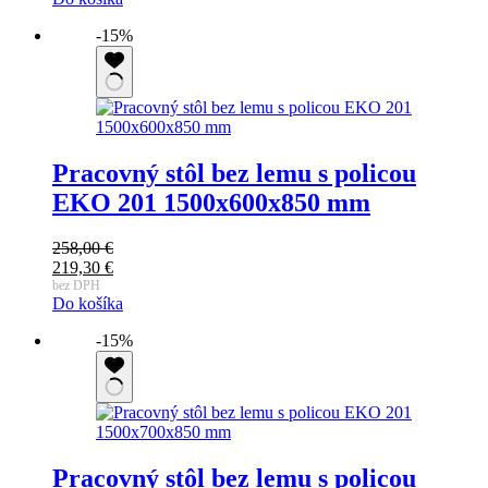
bola:
cena
255,00 €.
je:
-15%
216,75 €.
Pracovný stôl bez lemu s policou
EKO 201 1500x600x850 mm
258,00
€
Pôvodná
219,30
€
cena
Aktuálna
bez DPH
Do košíka
bola:
cena
258,00 €.
je:
-15%
219,30 €.
Pracovný stôl bez lemu s policou