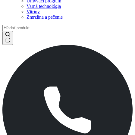
Umývací program
Varná technológia
Vitríny
Zmrzlina a pečenie
No
results