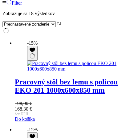
Filter
Zobrazuje sa 18 výsledkov
-15%
Pracovný stôl bez lemu s policou
EKO 201 1000x600x850 mm
198,00
€
Pôvodná
168,30
€
cena
Aktuálna
bez DPH
Do košíka
bola:
cena
198,00 €.
je:
-15%
168,30 €.