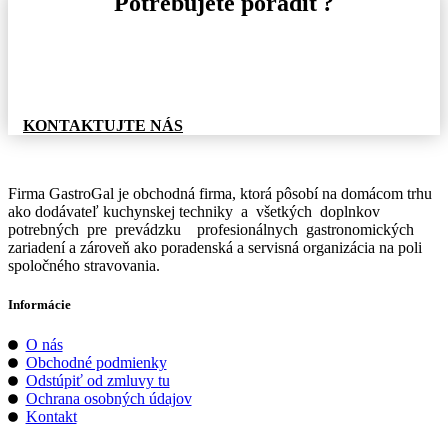
Potrebujete poradiť?
Pre informácie o tovare, alebo cenovej ponuke, nás
neváhajte kontaktovať.
KONTAKTUJTE NÁS
Firma GastroGal je obchodná firma, ktorá pôsobí na domácom trhu
ako dodávateľ kuchynskej techniky a všetkých doplnkov
potrebných pre prevádzku profesionálnych gastronomických
zariadení a zároveň ako poradenská a servisná organizácia na poli
spoločného stravovania.
Informácie
O nás
Obchodné podmienky
Odstúpiť od zmluvy tu
Ochrana osobných údajov
Kontakt