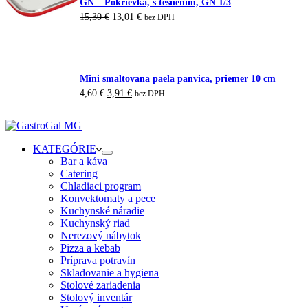
GN – Pokrievka, s tesnením, GN 1/3
Pôvodná
Aktuálna
15,30
€
13,01
€
bez DPH
cena
cena
bola:
je:
15,30 €.
13,01 €.
Mini smaltovana paela panvica, priemer 10 cm
Pôvodná
Aktuálna
4,60
€
3,91
€
bez DPH
cena
cena
bola:
je:
4,60 €.
3,91 €.
KATEGÓRIE
Bar a káva
Catering
Chladiaci program
Konvektomaty a pece
Kuchynské náradie
Kuchynský riad
Nerezový nábytok
Pizza a kebab
Príprava potravín
Skladovanie a hygiena
Stolové zariadenia
Stolový inventár