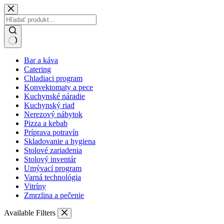
Skip
to
content
No
Bar a káva
results
Catering
Chladiaci program
Konvektomaty a pece
Kuchynské náradie
Kuchynský riad
Nerezový nábytok
Pizza a kebab
Príprava potravín
Skladovanie a hygiena
Stolové zariadenia
Stolový inventár
Umývací program
Varná technológia
Vitríny
Zmrzlina a pečenie
Available Filters