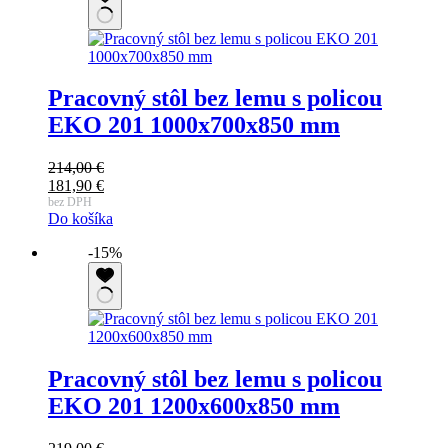
Pracovný stôl bez lemu s policou
EKO 201 1000x700x850 mm
214,00
€
Pôvodná
181,90
€
cena
Aktuálna
bez DPH
Do košíka
bola:
cena
214,00 €.
je:
-15%
181,90 €.
Pracovný stôl bez lemu s policou
EKO 201 1200x600x850 mm