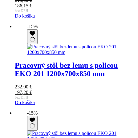
219,00
€
Pôvodná
186,15
€
cena
Aktuálna
bez DPH
Do košíka
bola:
cena
219,00 €.
je:
-15%
186,15 €.
Pracovný stôl bez lemu s policou
EKO 201 1200x700x850 mm
232,00
€
Pôvodná
197,20
€
cena
Aktuálna
bez DPH
Do košíka
bola:
cena
232,00 €.
je:
-15%
197,20 €.