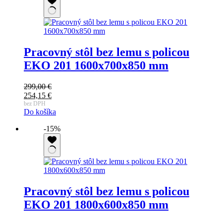
Pracovný stôl bez lemu s policou
EKO 201 1600x700x850 mm
299,00
€
Pôvodná
254,15
€
cena
Aktuálna
bez DPH
Do košíka
bola:
cena
299,00 €.
je:
-15%
254,15 €.
Pracovný stôl bez lemu s policou
EKO 201 1800x600x850 mm