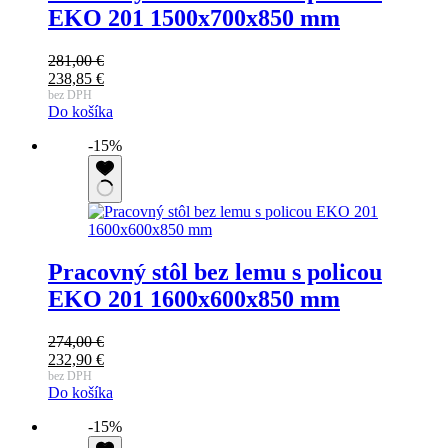
EKO 201 1500x700x850 mm
281,00
€
Pôvodná
238,85
€
cena
Aktuálna
bez DPH
Do košíka
bola:
cena
281,00 €.
je:
-15%
238,85 €.
Pracovný stôl bez lemu s policou
EKO 201 1600x600x850 mm
274,00
€
Pôvodná
232,90
€
cena
Aktuálna
bez DPH
Do košíka
bola:
cena
274,00 €.
je:
-15%
232,90 €.