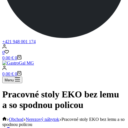
+421 948 001 174
0
Shopping
0,00
€
0
cart
Shopping
0,00
€
0
cart
Menu
Pracovné stoly EKO bez lemu
a so spodnou policou
Home
Obchod
Nerezový nábytok
Pracovné stoly EKO bez lemu a so
spodnou policou