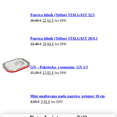
cena
cena
bola:
je:
7,00 €.
5,95 €.
Panvica hliník (Teflon) STALGAST 32/5
Pôvodná
Aktuálna
26,60
€
22,61
€
bez DPH
cena
cena
bola:
je:
26,60 €.
22,61 €.
Panvica hliník (Teflon) STALGAST 28/4,5
Pôvodná
Aktuálna
22,40
€
19,04
€
bez DPH
cena
cena
bola:
je:
22,40 €.
19,04 €.
GN – Pokrievka, s tesnením, GN 1/3
Pôvodná
Aktuálna
15,30
€
13,01
€
bez DPH
cena
cena
bola:
je:
15,30 €.
13,01 €.
Mini smaltovana paela panvica, priemer 10 cm
Pôvodná
Aktuálna
4,60
€
3,91
€
bez DPH
cena
cena
bola:
je:
4,60 €.
3,91 €.