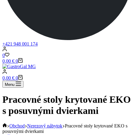
+421 948 001 174
0
Shopping
0,00
€
0
cart
Shopping
0,00
€
0
cart
Menu
Pracovné stoly krytované EKO
s posuvnými dvierkami
Home
Obchod
Nerezový nábytok
Pracovné stoly krytované EKO s
posuvnými dvierkami