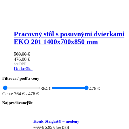
Pracovný stôl s posuvnými dvierkami
EKO 201 1400x700x850 mm
560,00
€
Pôvodná
476,00
€
cena
Aktuálna
bez DPH
Do košíka
bola:
cena
560,00 €.
je:
Filtrovať podľa ceny
476,00 €.
364 €
476 €
Cena:
364 €
-
476 €
Najpredávanejšie
Košík Stalgast® – medený
Pôvodná
Aktuálna
7,00
€
5,95
€
bez DPH