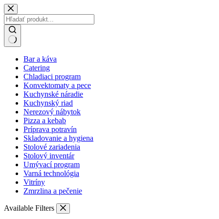
Skip
to
content
No
Bar a káva
results
Catering
Chladiaci program
Konvektomaty a pece
Kuchynské náradie
Kuchynský riad
Nerezový nábytok
Pizza a kebab
Príprava potravín
Skladovanie a hygiena
Stolové zariadenia
Stolový inventár
Umývací program
Varná technológia
Vitríny
Zmrzlina a pečenie
Available Filters