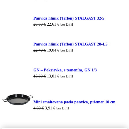
cena
cena
bola:
je:
7,00 €.
5,95 €.
Panvica hliník (Teflon) STALGAST 32/5
Pôvodná
Aktuálna
26,60
€
22,61
€
bez DPH
cena
cena
bola:
je:
26,60 €.
22,61 €.
Panvica hliník (Teflon) STALGAST 28/4,5
Pôvodná
Aktuálna
22,40
€
19,04
€
bez DPH
cena
cena
bola:
je:
22,40 €.
19,04 €.
GN – Pokrievka, s tesnením, GN 1/3
Pôvodná
Aktuálna
15,30
€
13,01
€
bez DPH
cena
cena
bola:
je:
15,30 €.
13,01 €.
Mini smaltovana paela panvica, priemer 10 cm
Pôvodná
Aktuálna
4,60
€
3,91
€
bez DPH
cena
cena
bola:
je:
4,60 €.
3,91 €.