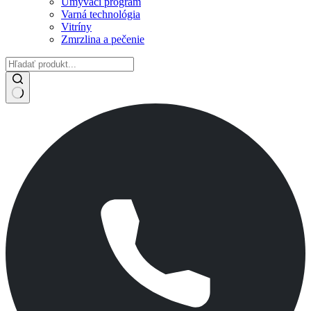
Umývací program
Varná technológia
Vitríny
Zmrzlina a pečenie
No
results