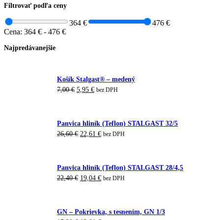
Filtrovať podľa ceny
364 €
476 €
Cena:
364 €
-
476 €
Najpredávanejšie
Košík Stalgast® – medený
Pôvodná
Aktuálna
7,00
€
5,95
€
bez DPH
cena
cena
bola:
je:
7,00 €.
5,95 €.
Panvica hliník (Teflon) STALGAST 32/5
Pôvodná
Aktuálna
26,60
€
22,61
€
bez DPH
cena
cena
bola:
je:
26,60 €.
22,61 €.
Panvica hliník (Teflon) STALGAST 28/4,5
Pôvodná
Aktuálna
22,40
€
19,04
€
bez DPH
cena
cena
bola:
je:
22,40 €.
19,04 €.
GN – Pokrievka, s tesnením, GN 1/3