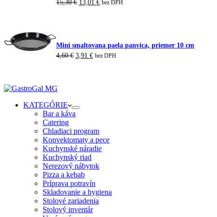
Pôvodná
Aktuálna
15,30
€
13,01
€
bez DPH
cena
cena
bola:
je:
15,30 €.
13,01 €.
Mini smaltovana paela panvica, priemer 10 cm
Pôvodná
Aktuálna
4,60
€
3,91
€
bez DPH
cena
cena
bola:
je:
4,60 €.
3,91 €.
KATEGÓRIE
Bar a káva
Catering
Chladiaci program
Konvektomaty a pece
Kuchynské náradie
Kuchynský riad
Nerezový nábytok
Pizza a kebab
Príprava potravín
Skladovanie a hygiena
Stolové zariadenia
Stolový inventár