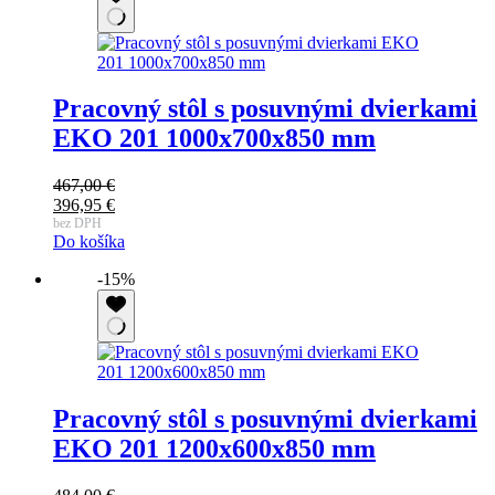
Pracovný stôl s posuvnými dvierkami
EKO 201 1000x700x850 mm
467,00
€
Pôvodná
396,95
€
cena
Aktuálna
bez DPH
Do košíka
bola:
cena
467,00 €.
je:
-15%
396,95 €.
Pracovný stôl s posuvnými dvierkami
EKO 201 1200x600x850 mm