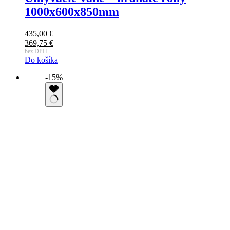
1000x600x850mm
435,00
€
369,75
€
bez DPH
Do košíka
-15%