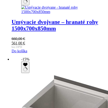
Umývacie dvojvane – hranaté rohy
1500x700x850mm
660,00
€
561,00
€
bez DPH
Do košíka
-15%