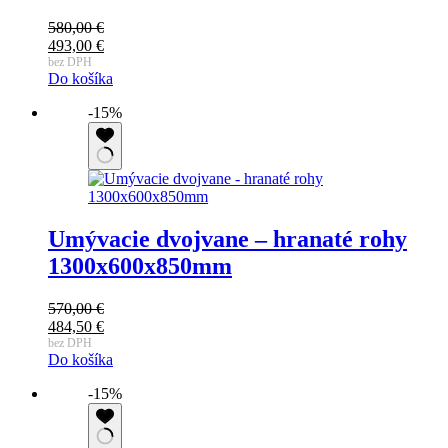
580,00
€
493,00
€
bez DPH
Do košíka
-15%
Umývacie dvojvane – hranaté rohy
1300x600x850mm
570,00
€
484,50
€
bez DPH
Do košíka
-15%