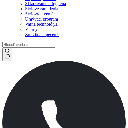
Skladovanie a hygiena
Stolové zariadenia
Stolový inventár
Umývací program
Varná technológia
Vitríny
Zmrzlina a pečenie