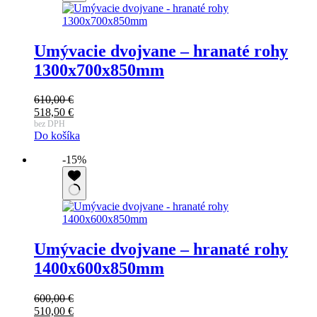
Umývacie dvojvane – hranaté rohy
1300x700x850mm
610,00
€
518,50
€
bez DPH
Do košíka
-15%
Umývacie dvojvane – hranaté rohy
1400x600x850mm
600,00
€
510,00
€