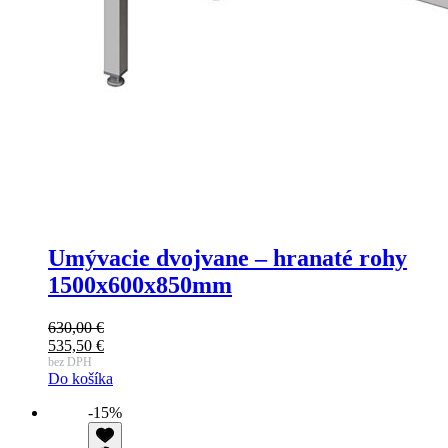
Umývacie dvojvane – hranaté rohy
1500x600x850mm
630,00
€
535,50
€
bez DPH
Do košíka
-15%