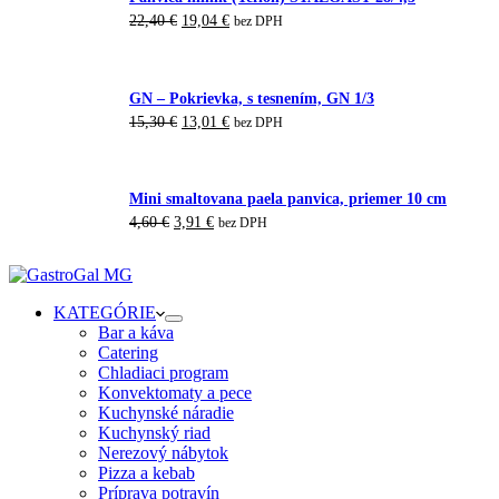
22,40
€
19,04
€
bez DPH
GN – Pokrievka, s tesnením, GN 1/3
15,30
€
13,01
€
bez DPH
Mini smaltovana paela panvica, priemer 10 cm
4,60
€
3,91
€
bez DPH
KATEGÓRIE
Bar a káva
Catering
Chladiaci program
Konvektomaty a pece
Kuchynské náradie
Kuchynský riad
Nerezový nábytok
Pizza a kebab
Príprava potravín