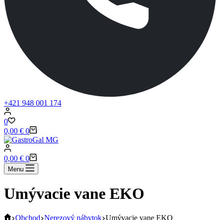
+421 948 001 174
0
0,00
€
0
0,00
€
0
Menu
Umývacie vane EKO
Obchod
Nerezový nábytok
Umývacie vane EKO