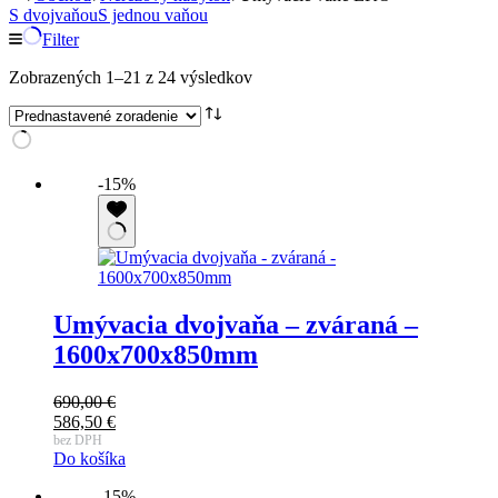
S dvojvaňou
S jednou vaňou
Filter
Zobrazených 1–21 z 24 výsledkov
-15%
Umývacia dvojvaňa – zváraná –
1600x700x850mm
690,00
€
586,50
€
bez DPH
Do košíka
-15%