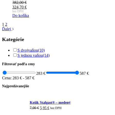
382,00
€
324,70
€
bez DPH
Do košíka
1
2
Ďalej
Kategórie
S dvojvaňou
(10)
S jednou vaňou
(14)
Filtrovať podľa ceny
283 €
587 €
Cena:
283 €
-
587 €
Najpredávanejšie
Košík Stalgast® – medený
7,00
€
5,95
€
bez DPH