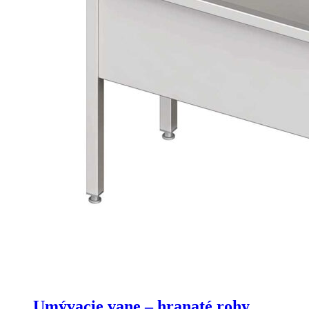
Umývacie vane – hranaté rohy