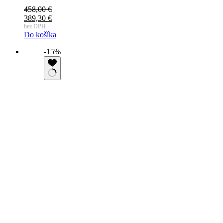
458,00
€
389,30
€
bez DPH
Do košíka
-15%