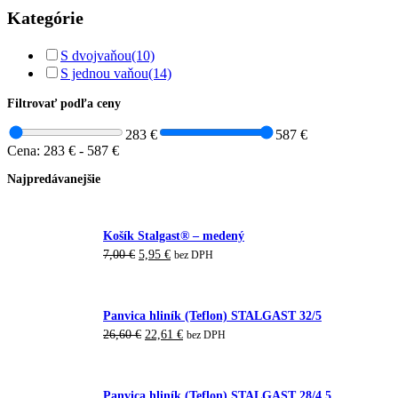
Kategórie
S dvojvaňou
(10)
S jednou vaňou
(14)
Filtrovať podľa ceny
283 €
587 €
Cena:
283 €
-
587 €
Najpredávanejšie
Košík Stalgast® – medený
7,00
€
5,95
€
bez DPH
Panvica hliník (Teflon) STALGAST 32/5
26,60
€
22,61
€
bez DPH
Panvica hliník (Teflon) STALGAST 28/4,5