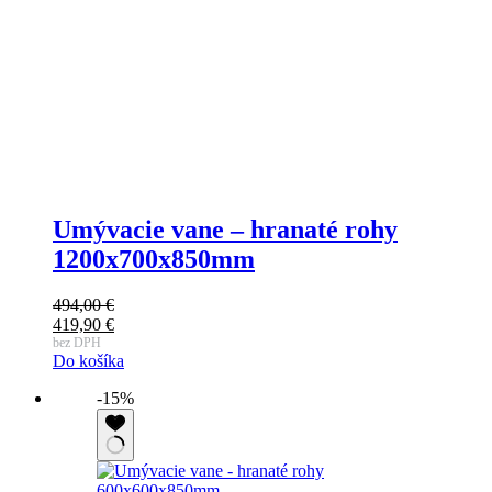
Umývacie vane – hranaté rohy
1200x700x850mm
494,00
€
419,90
€
bez DPH
Do košíka
-15%