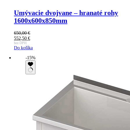
Umývacie dvojvane – hranaté rohy
1600x600x850mm
650,00
€
552,50
€
bez DPH
Do košíka
-15%