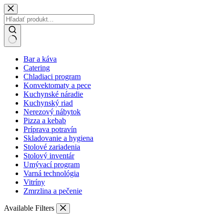
Bar a káva
Catering
Chladiaci program
Konvektomaty a pece
Kuchynské náradie
Kuchynský riad
Nerezový nábytok
Pizza a kebab
Príprava potravín
Skladovanie a hygiena
Stolové zariadenia
Stolový inventár
Umývací program
Varná technológia
Vitríny
Zmrzlina a pečenie
Available Filters