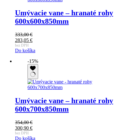
Umývacie vane – hranaté rohy
600x600x850mm
333,00
€
283,05
€
bez DPH
Do košíka
-15%
Umývacie vane – hranaté rohy
600x700x850mm
354,00
€
300,90
€
bez DPH
Do košíka