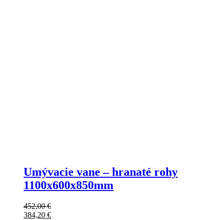
Umývacie vane – hranaté rohy
1100x600x850mm
452,00
€
384,20
€