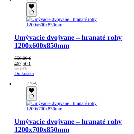
Umývacie dvojvane – hranaté rohy
1200x600x850mm
550,00
€
467,50
€
bez DPH
Do košíka
-15%
Umývacie dvojvane – hranaté rohy
1200x700x850mm