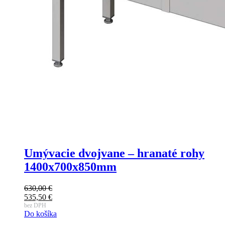
Umývacie dvojvane – hranaté rohy
1400x700x850mm
630,00
€
535,50
€
bez DPH
Do košíka