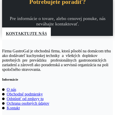
Potrebujete poradiť?
Pre informácie o tovare, alebo cenovej ponuke, nás
neváhajte kontaktovať.
KONTAKTUJTE NÁS
Firma GastroGal je obchodná firma, ktorá pôsobí na domácom trhu
ako dodávateľ kuchynskej techniky a všetkých doplnkov
potrebných pre prevádzku profesionálnych gastronomických
zariadení a zároveň ako poradenská a servisná organizácia na poli
spoločného stravovania.
Informácie
O nás
Obchodné podmienky
Odstúpiť od zmluvy tu
Ochrana osobných údajov
Kontakt