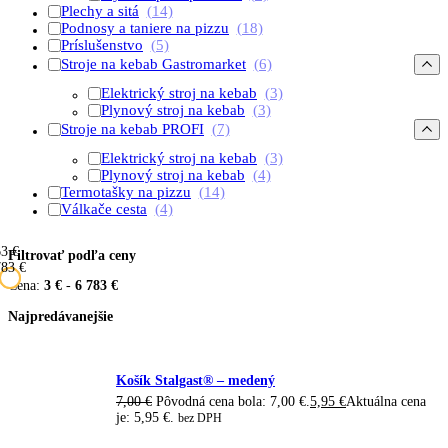
Plechy a sitá
(14)
Podnosy a taniere na pizzu
(18)
Príslušenstvo
(5)
Stroje na kebab Gastromarket
(6)
Elektrický stroj na kebab
(3)
Plynový stroj na kebab
(3)
Stroje na kebab PROFI
(7)
Elektrický stroj na kebab
(3)
Plynový stroj na kebab
(4)
Termotašky na pizzu
(14)
Válkače cesta
(4)
6
3 €
Filtrovať podľa ceny
783 €
Cena:
3 €
-
6 783 €
Najpredávanejšie
Košík Stalgast® – medený
7,00
€
Pôvodná cena bola: 7,00 €.
5,95
€
Aktuálna cena
je: 5,95 €.
bez DPH