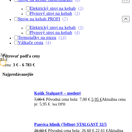
Elektrický stroj na kebab
(3)
Plynový stroj na kebab
(3)
Stroje na kebab PROFI
(7)
Elektrický stroj na kebab
(3)
Plynový stroj na kebab
(4)
Termotašky na pizzu
(14)
Válkače cesta
(4)
6
3 €
Filtrovať podľa ceny
783 €
Cena:
3 €
-
6 783 €
Najpredávanejšie
Košík Stalgast® – medený
7,00
€
Pôvodná cena bola: 7,00 €.
5,95
€
Aktuálna cena
je: 5,95 €.
bez DPH
Panvica hliník (Teflon) STALGAST 32/5
26,60
€
Pôvodná cena bola: 26,60 €.
22,61
€
Aktuálna