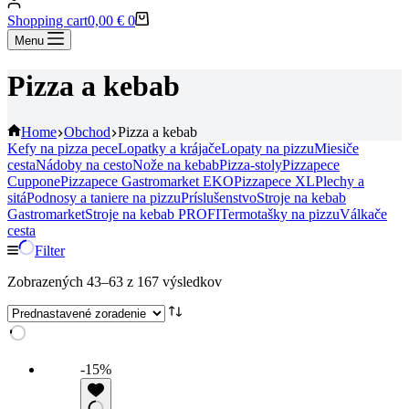
Shopping cart
0,00
€
0
Menu
Pizza a kebab
Home
Obchod
Pizza a kebab
Kefy na pizza pece
Lopatky a krájače
Lopaty na pizzu
Miesiče
cesta
Nádoby na cesto
Nože na kebab
Pizza-stoly
Pizzapece
Cuppone
Pizzapece Gastromarket EKO
Pizzapece XL
Plechy a
sitá
Podnosy a taniere na pizzu
Príslušenstvo
Stroje na kebab
Gastromarket
Stroje na kebab PROFI
Termotašky na pizzu
Válkače
cesta
Filter
Zobrazených 43–63 z 167 výsledkov
-15%