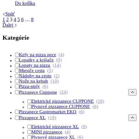
Do košíka
Späť
1
2
3
4
5
6
…
8
Ďalej
Kategórie
Kefy na pizza pece
(4)
Lopatky a krájače
(9)
Lopaty na pizzu
(14)
Miesiče cesta
(5)
Nádoby na cesto
(2)
Nože na kebab
(10)
Pizza-stoly
(6)
Pizzapece Cuppone
(24)
Elektrické pizzapece CUPPONE
(18)
Plynové pizzapece CUPPONE
(6)
Pizzapece Gastromarket EKO
(6)
Pizzapece XL
(19)
Elektrické pizzapece XL
(9)
MINI pizzapece
(4)
Plynové pizzapece XL
(6)