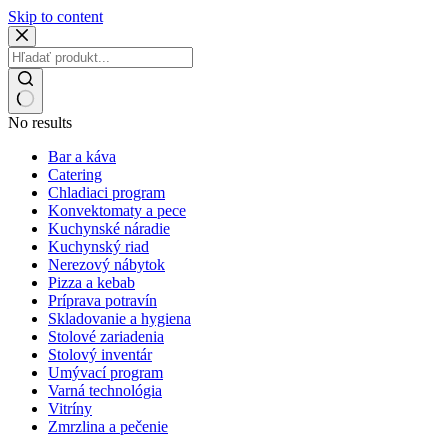
Skip to content
No results
Bar a káva
Catering
Chladiaci program
Konvektomaty a pece
Kuchynské náradie
Kuchynský riad
Nerezový nábytok
Pizza a kebab
Príprava potravín
Skladovanie a hygiena
Stolové zariadenia
Stolový inventár
Umývací program
Varná technológia
Vitríny
Zmrzlina a pečenie