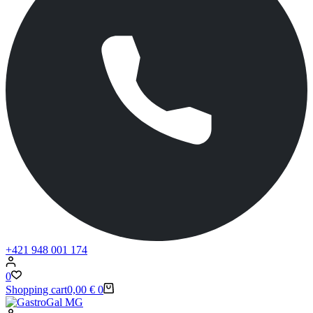
+421 948 001 174
0
Shopping cart
0,00
€
0