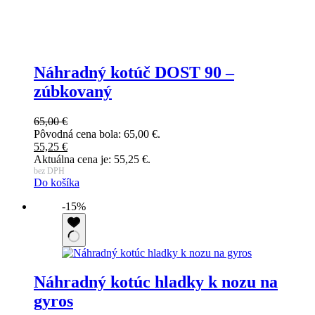
Náhradný kotúč DOST 90 –
zúbkovaný
65,00
€
Pôvodná cena bola: 65,00 €.
55,25
€
Aktuálna cena je: 55,25 €.
bez DPH
Do košíka
-15%
Náhradný kotúc hladky k nozu na
gyros