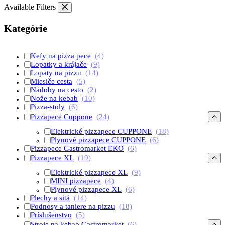
Available Filters
Kategórie
Kefy na pizza pece
(4)
Lopatky a krájače
(9)
Lopaty na pizzu
(14)
Miesiče cesta
(5)
Nádoby na cesto
(2)
Nože na kebab
(10)
Pizza-stoly
(6)
Pizzapece Cuppone
(24)
Elektrické pizzapece CUPPONE
(18)
Plynové pizzapece CUPPONE
(6)
Pizzapece Gastromarket EKO
(6)
Pizzapece XL
(19)
Elektrické pizzapece XL
(9)
MINI pizzapece
(4)
Plynové pizzapece XL
(6)
Plechy a sitá
(14)
Podnosy a taniere na pizzu
(18)
Príslušenstvo
(5)
Stroje na kebab Gastromarket
(6)