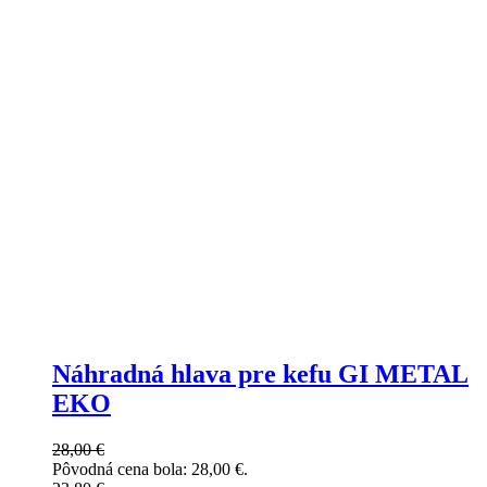
Náhradná hlava pre kefu GI METAL
EKO
28,00
€
Pôvodná cena bola: 28,00 €.