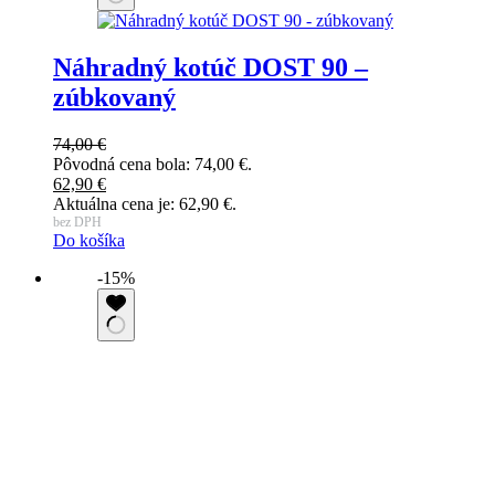
Náhradný kotúč DOST 90 –
zúbkovaný
74,00
€
Pôvodná cena bola: 74,00 €.
62,90
€
Aktuálna cena je: 62,90 €.
bez DPH
Do košíka
-15%