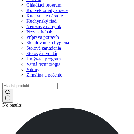
Chladiaci program
Konvektomaty a pece
Kuchynské náradie
Kuchynský riad
Nerezový nábytok
Pizza a kebab
Príprava potravín
Skladovanie a hygiena
Stolové zariadenia
Stolový inventár
Umývací program
Varná technológia
Vitríny
Zmrzlina a pečenie
No results