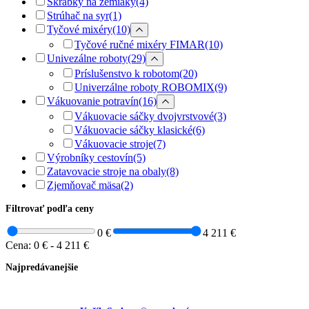
Škrabky na zemiaky
(4)
Strúhač na syr
(1)
Tyčové mixéry
(10)
Tyčové ručné mixéry FIMAR
(10)
Univezálne roboty
(29)
Príslušenstvo k robotom
(20)
Univerzálne roboty ROBOMIX
(9)
Vákuovanie potravín
(16)
Vákuovacie sáčky dvojvrstvové
(3)
Vákuovacie sáčky klasické
(6)
Vákuovacie stroje
(7)
Výrobníky cestovín
(5)
Zatavovacie stroje na obaly
(8)
Zjemňovač mäsa
(2)
Filtrovať podľa ceny
0 €
4 211 €
Cena:
0 €
-
4 211 €
Najpredávanejšie