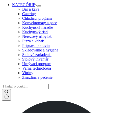
KATEGÓRIE
Bar a káva
Catering
Chladiaci program
Konvektomaty a pece
Kuchynské náradie
Kuchynský riad
Nerezový nábytok
Pizza a kebab
Príprava potravín
Skladovanie a hygiena
Stolové zariadenia
Stolový inventár
Umývací program
Varná technológia
Vitríny
Zmrzlina a pečenie
No
results