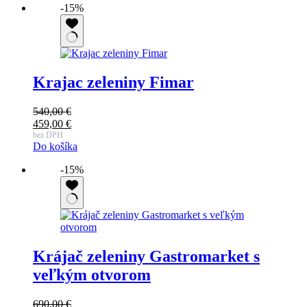
-15%
Krajac zeleniny Fimar
540,00
€
Pôvodná
459,00
€
cena
Aktuálna
bez DPH
Do košíka
bola:
cena
540,00 €.
je:
-15%
459,00 €.
Krájač zeleniny Gastromarket s
veľkým otvorom
690,00
€