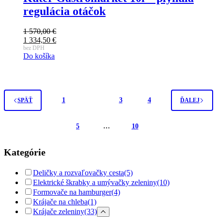
regulácia otáčok
1 570,00
€
Pôvodná
1 334,50
€
cena
Aktuálna
bez DPH
Do košíka
bola:
cena
1
je:
570,00 €.
1
334,50 €.
1
2
3
4
SPÄŤ
ĎALEJ
5
…
10
Kategórie
Deličky a rozvaľovačky cesta
(5)
Elektrické škrabky a umývačky zeleniny
(10)
Formovače na hamburger
(4)
Krájače na chleba
(1)
Krájače zeleniny
(33)