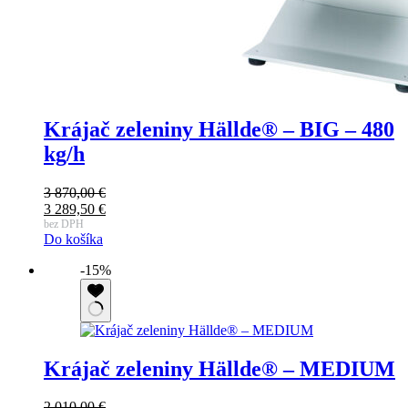
Krájač zeleniny Hällde® – BIG – 480
kg/h
3 870,00
€
Pôvodná
3 289,50
€
cena
Aktuálna
bez DPH
Do košíka
bola:
cena
3
je:
-15%
870,00 €.
3
289,50 €.
Krájač zeleniny Hällde® – MEDIUM
2 010,00
€