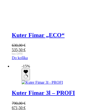
Kuter Fimar „ECO“
630,00
€
Pôvodná
535,50
€
cena
Aktuálna
bez DPH
Do košíka
bola:
cena
630,00 €.
je:
-15%
535,50 €.
Kuter Fimar 3l – PROFI
790,00
€
Pôvodná
671,50
€