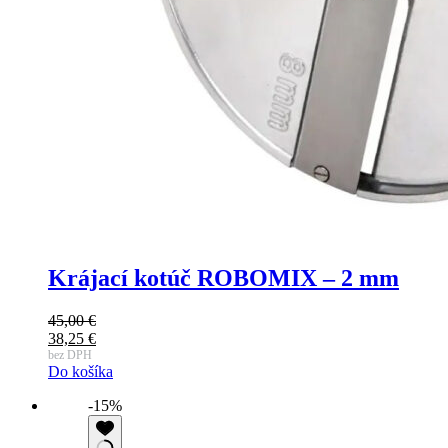
Krájací kotúč ROBOMIX – 2 mm
45,00
€
Pôvodná
38,25
€
cena
Aktuálna
bez DPH
Do košíka
bola:
cena
45,00 €.
je:
-15%
38,25 €.