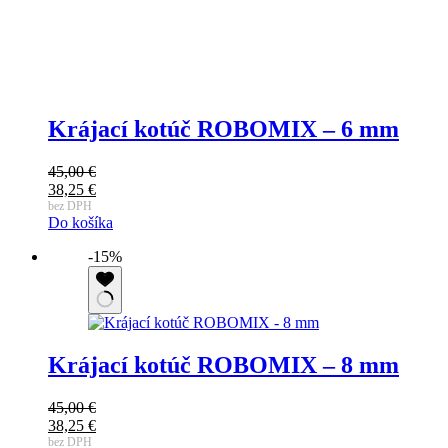
Krájací kotúč ROBOMIX – 6 mm
45,00
€
Pôvodná
38,25
€
cena
Aktuálna
bez DPH
Do košíka
bola:
cena
45,00 €.
je:
-15%
38,25 €.
Krájací kotúč ROBOMIX – 8 mm
45,00
€
Pôvodná
38,25
€
cena
Aktuálna
bez DPH