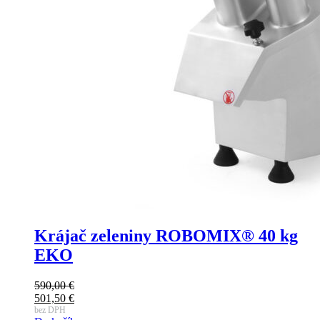
Krájač zeleniny ROBOMIX® 40 kg
EKO
590,00
€
Pôvodná
501,50
€
cena
Aktuálna
bez DPH