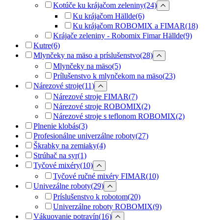
Kotúče ku krájačom zeleniny
(24)
Ku krájačom Hällde
(6)
Ku krájačom ROBOMIX a FIMAR
(18)
Krájače zeleniny - Robomix Fimar Hällde
(9)
Kutre
(6)
Mlynčeky na mäso a príslušenstvo
(28)
Mlynčeky na mäso
(5)
Prílušenstvo k mlynčekom na mäso
(23)
Nárezové stroje
(11)
Nárezové stroje FIMAR
(7)
Nárezové stroje ROBOMIX
(2)
Nárezové stroje s teflonom ROBOMIX
(2)
Plnenie klobás
(3)
Profesionálne univerzálne roboty
(27)
Škrabky na zemiaky
(4)
Strúhač na syr
(1)
Tyčové mixéry
(10)
Tyčové ručné mixéry FIMAR
(10)
Univezálne roboty
(29)
Príslušenstvo k robotom
(20)
Univerzálne roboty ROBOMIX
(9)
Vákuovanie potravín
(16)