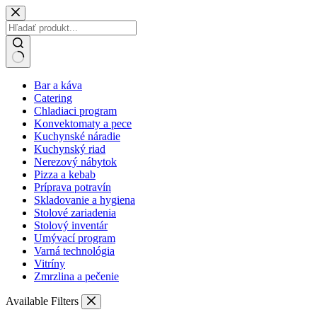
Skip
to
content
No
Bar a káva
results
Catering
Chladiaci program
Konvektomaty a pece
Kuchynské náradie
Kuchynský riad
Nerezový nábytok
Pizza a kebab
Príprava potravín
Skladovanie a hygiena
Stolové zariadenia
Stolový inventár
Umývací program
Varná technológia
Vitríny
Zmrzlina a pečenie
Available Filters