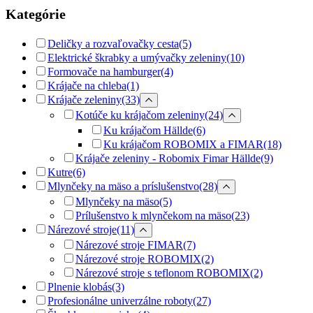
Kategórie
Deličky a rozvaľovačky cesta
(5)
Elektrické škrabky a umývačky zeleniny
(10)
Formovače na hamburger
(4)
Krájače na chleba
(1)
Krájače zeleniny
(33)
Kotúče ku krájačom zeleniny
(24)
Ku krájačom Hällde
(6)
Ku krájačom ROBOMIX a FIMAR
(18)
Krájače zeleniny - Robomix Fimar Hällde
(9)
Kutre
(6)
Mlynčeky na mäso a príslušenstvo
(28)
Mlynčeky na mäso
(5)
Prílušenstvo k mlynčekom na mäso
(23)
Nárezové stroje
(11)
Nárezové stroje FIMAR
(7)
Nárezové stroje ROBOMIX
(2)
Nárezové stroje s teflonom ROBOMIX
(2)
Plnenie klobás
(3)
Profesionálne univerzálne roboty
(27)