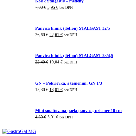
Košík Stalgast® – medený
Pôvodná
Aktuálna
7,00
€
5,95
€
bez DPH
cena
cena
bola:
je:
7,00 €.
5,95 €.
Panvica hliník (Teflon) STALGAST 32/5
Pôvodná
Aktuálna
26,60
€
22,61
€
bez DPH
cena
cena
bola:
je:
26,60 €.
22,61 €.
Panvica hliník (Teflon) STALGAST 28/4,5
Pôvodná
Aktuálna
22,40
€
19,04
€
bez DPH
cena
cena
bola:
je:
22,40 €.
19,04 €.
GN – Pokrievka, s tesnením, GN 1/3
Pôvodná
Aktuálna
15,30
€
13,01
€
bez DPH
cena
cena
bola:
je:
15,30 €.
13,01 €.
Mini smaltovana paela panvica, priemer 10 cm
Pôvodná
Aktuálna
4,60
€
3,91
€
bez DPH
cena
cena
bola:
je:
4,60 €.
3,91 €.