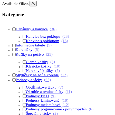
Available Filters
Kategórie
Džbániky a kanvice
(36)
Kanvice bez poklopu
(23)
Kanvice s poklopom
(13)
Informačné tabule
(5)
Koreničky
(5)
Košíky na pečivo
(25)
Čierne košíky
(8)
Klasické košíky
(10)
Nerezové košíky
(7)
Mlynčeky na soľ a korenie
(12)
Podnosy a tácky
(65)
Obdĺžníkové tácky
(7)
Okrúhle a oválne tácky
(11)
Podnosy EKO
(9)
Podnosy laminované
(18)
Podnosy melamínové
(12)
Podnosy pogumované - polypropylén
(6)
Špeciálne tácky
(2)