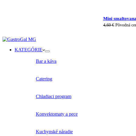
Mini smaltovana
4,60
€
Pôvodná cen
KATEGÓRIE
Bar a káva
Catering
Chladiaci program
Konvektomaty a pece
Kuchynské náradie