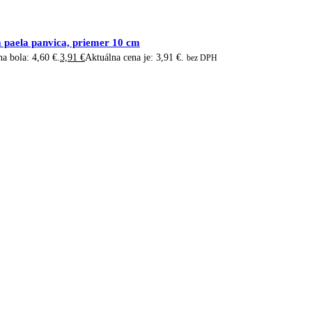
 paela panvica, priemer 10 cm
a bola: 4,60 €.
3,91
€
Aktuálna cena je: 3,91 €.
bez DPH