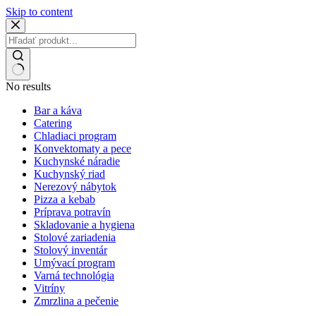
Skip to content
No results
Bar a káva
Catering
Chladiaci program
Konvektomaty a pece
Kuchynské náradie
Kuchynský riad
Nerezový nábytok
Pizza a kebab
Príprava potravín
Skladovanie a hygiena
Stolové zariadenia
Stolový inventár
Umývací program
Varná technológia
Vitríny
Zmrzlina a pečenie