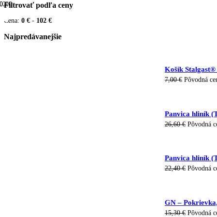
02 €
0 €
Filtrovať podľa ceny
Cena:
0 €
-
102 €
Najpredávanejšie
Košík Stalgast®
7,00
€
Pôvodná cen
Panvica hliník 
26,60
€
Pôvodná ce
Panvica hliník 
22,40
€
Pôvodná ce
GN – Pokrievka,
15,30
€
Pôvodná ce