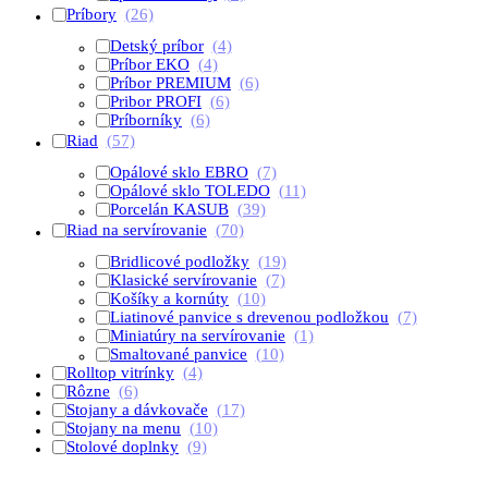
Príbory
(26)
Detský príbor
(4)
Príbor EKO
(4)
Príbor PREMIUM
(6)
Pribor PROFI
(6)
Príborníky
(6)
Riad
(57)
Opálové sklo EBRO
(7)
Opálové sklo TOLEDO
(11)
Porcelán KASUB
(39)
Riad na servírovanie
(70)
Bridlicové podložky
(19)
Klasické servírovanie
(7)
Košíky a kornúty
(10)
Liatinové panvice s drevenou podložkou
(7)
Miniatúry na servírovanie
(1)
Smaltované panvice
(10)
Rolltop vitrínky
(4)
Rôzne
(6)
Stojany a dávkovače
(17)
Stojany na menu
(10)
Stolové doplnky
(9)