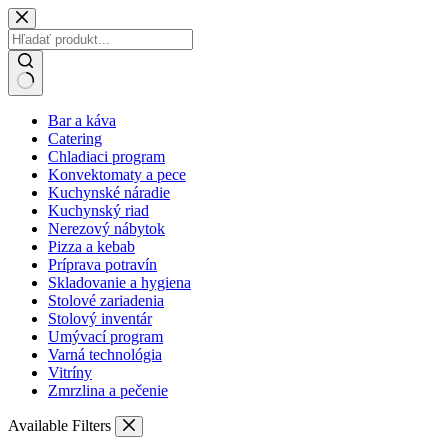
Skip
to
content
No
Bar a káva
results
Catering
Chladiaci program
Konvektomaty a pece
Kuchynské náradie
Kuchynský riad
Nerezový nábytok
Pizza a kebab
Príprava potravín
Skladovanie a hygiena
Stolové zariadenia
Stolový inventár
Umývací program
Varná technológia
Vitríny
Zmrzlina a pečenie
Available Filters