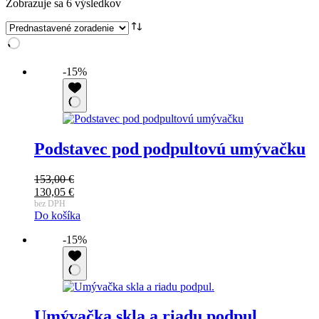
Zobrazuje sa 6 výsledkov
-15%
Podstavec pod podpultovú umývačku
153,00
€
Pôvodná
130,05
€
cena
Aktuálna
bez DPH
Do košíka
bola:
cena
153,00 €.
je:
-15%
130,05 €.
Umývačka skla a riadu podpul.