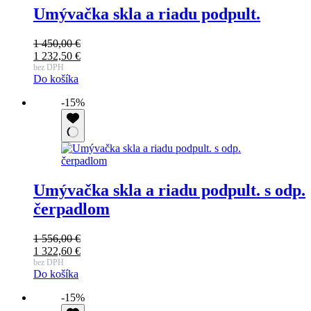
Umývačka skla a riadu podpult.
1 450,00
€
Pôvodná
1 232,50
€
cena
Aktuálna
bez DPH
Do košíka
bola:
cena
1
je:
-15%
450,00 €.
1
232,50 €.
Umývačka skla a riadu podpult. s odp.
čerpadlom
1 556,00
€
Pôvodná
1 322,60
€
cena
Aktuálna
bez DPH
Do košíka
bola:
cena
1
je:
-15%
556,00 €.
1