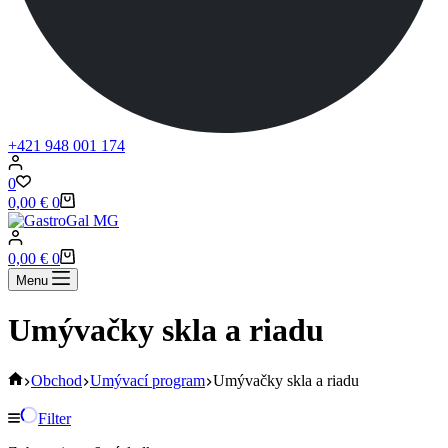
+421 948 001 174
0
Shopping
0,00
€
0
cart
Shopping
0,00
€
0
cart
Menu
Umývačky skla a riadu
Home
Obchod
Umývací program
Umývačky skla a riadu
Filter