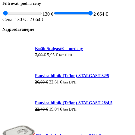
Filtrovať podľa ceny
130 €
2 664 €
Cena:
130 €
-
2 664 €
Najpredávanejšie
Košík Stalgast® – medený
Pôvodná
Aktuálna
7,00
€
5,95
€
bez DPH
cena
cena
bola:
je:
7,00 €.
5,95 €.
Panvica hliník (Teflon) STALGAST 32/5
Pôvodná
Aktuálna
26,60
€
22,61
€
bez DPH
cena
cena
bola:
je:
26,60 €.
22,61 €.
Panvica hliník (Teflon) STALGAST 28/4,5
Pôvodná
Aktuálna
22,40
€
19,04
€
bez DPH
cena
cena
bola:
je:
22,40 €.
19,04 €.