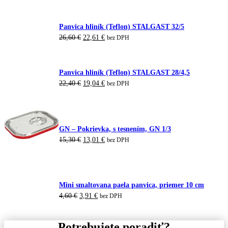
bola:
je:
7,00 €.
5,95 €.
Panvica hliník (Teflon) STALGAST 32/5
Pôvodná
Aktuálna
26,60
€
22,61
€
bez DPH
cena
cena
bola:
je:
26,60 €.
22,61 €.
Panvica hliník (Teflon) STALGAST 28/4,5
Pôvodná
Aktuálna
22,40
€
19,04
€
bez DPH
cena
cena
bola:
je:
22,40 €.
19,04 €.
GN – Pokrievka, s tesnením, GN 1/3
Pôvodná
Aktuálna
15,30
€
13,01
€
bez DPH
cena
cena
bola:
je:
15,30 €.
13,01 €.
Mini smaltovana paela panvica, priemer 10 cm
Pôvodná
Aktuálna
4,60
€
3,91
€
bez DPH
cena
cena
bola:
je:
4,60 €.
3,91 €.
Potrebujete poradiť?