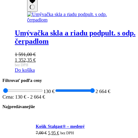
322,60 €.
Umývačka skla a riadu podpult. s odp.
čerpadlom
1 591,00
€
Pôvodná
1 352,35
€
cena
Aktuálna
bez DPH
Do košíka
bola:
cena
1
je:
Filtrovať podľa ceny
591,00 €.
1
352,35 €.
130 €
2 664 €
Cena:
130 €
-
2 664 €
Najpredávanejšie
Košík Stalgast® – medený
Pôvodná
Aktuálna
7,00
€
5,95
€
bez DPH
cena
cena