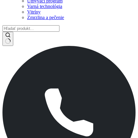
Umývací program
Varná technológia
Vitríny
Zmrzlina a pečenie
No
results