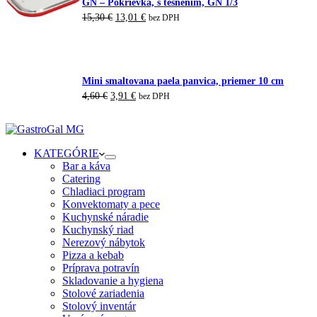
GN – Pokrievka, s tesnením, GN 1/3
Pôvodná
Aktuálna
15,30
€
13,01
€
bez DPH
cena
cena
bola:
je:
15,30 €.
13,01 €.
Mini smaltovana paela panvica, priemer 10 cm
Pôvodná
Aktuálna
4,60
€
3,91
€
bez DPH
cena
cena
bola:
je:
4,60 €.
3,91 €.
KATEGÓRIE
Bar a káva
Catering
Chladiaci program
Konvektomaty a pece
Kuchynské náradie
Kuchynský riad
Nerezový nábytok
Pizza a kebab
Príprava potravín
Skladovanie a hygiena
Stolové zariadenia
Stolový inventár