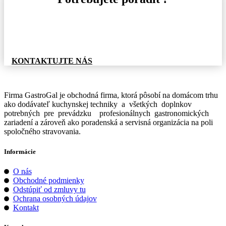
Pre informácie o tovare, alebo cenovej ponuke, nás
neváhajte kontaktovať.
KONTAKTUJTE NÁS
Firma GastroGal je obchodná firma, ktorá pôsobí na domácom trhu
ako dodávateľ kuchynskej techniky a všetkých doplnkov
potrebných pre prevádzku profesionálnych gastronomických
zariadení a zároveň ako poradenská a servisná organizácia na poli
spoločného stravovania.
Informácie
O nás
Obchodné podmienky
Odstúpiť od zmluvy tu
Ochrana osobných údajov
Kontakt