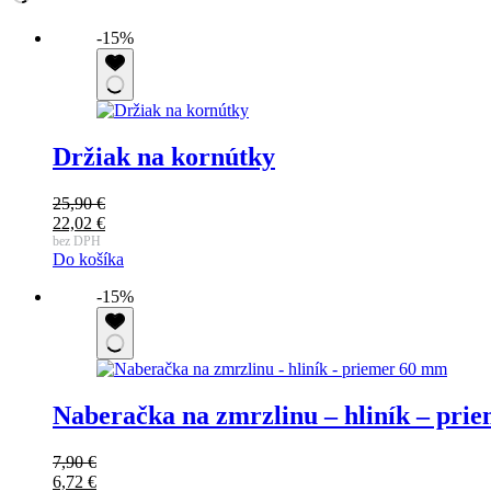
-15%
Držiak na kornútky
25,90
€
Pôvodná
22,02
€
cena
Aktuálna
bez DPH
Do košíka
bola:
cena
25,90 €.
je:
-15%
22,02 €.
Naberačka na zmrzlinu – hliník – pri
7,90
€
Pôvodná
6,72
€