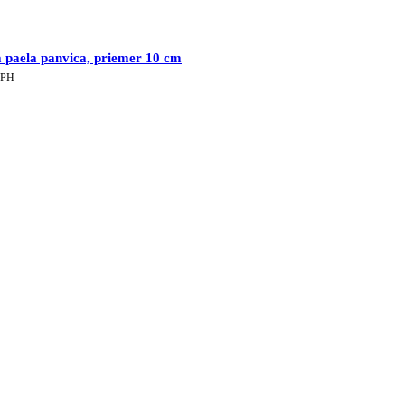
a
01 €.
 paela panvica, priemer 10 cm
lna
DPH
€.