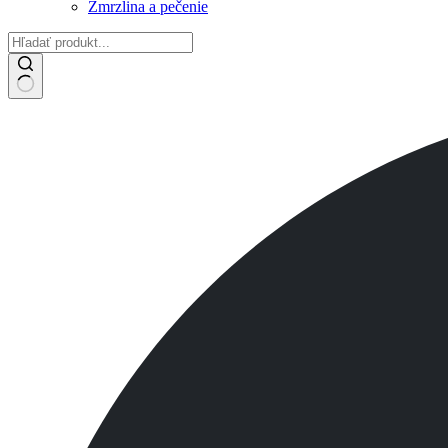
Zmrzlina a pečenie
No
results