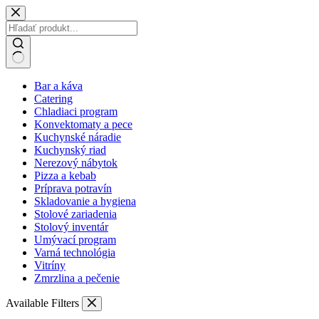
Skip
to
content
No
Bar a káva
results
Catering
Chladiaci program
Konvektomaty a pece
Kuchynské náradie
Kuchynský riad
Nerezový nábytok
Pizza a kebab
Príprava potravín
Skladovanie a hygiena
Stolové zariadenia
Stolový inventár
Umývací program
Varná technológia
Vitríny
Zmrzlina a pečenie
Available Filters