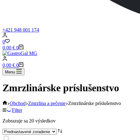
+421 948 001 174
0
Shopping
0,00
€
0
cart
Shopping
0,00
€
0
cart
Menu
Zmrzlinárske príslušenstvo
Home
Obchod
Zmrzlina a pečenie
Zmrzlinárske príslušenstvo
Filter
Zobrazuje sa 20 výsledkov