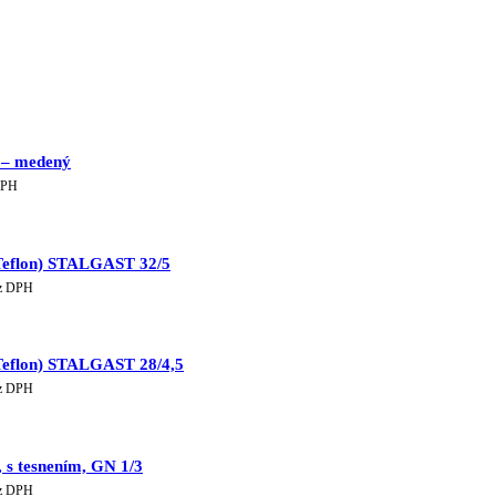
 – medený
lna
DPH
€.
(Teflon) STALGAST 32/5
tuálna
z DPH
a
61 €.
(Teflon) STALGAST 28/4,5
tuálna
z DPH
a
04 €.
 s tesnením, GN 1/3
tuálna
z DPH