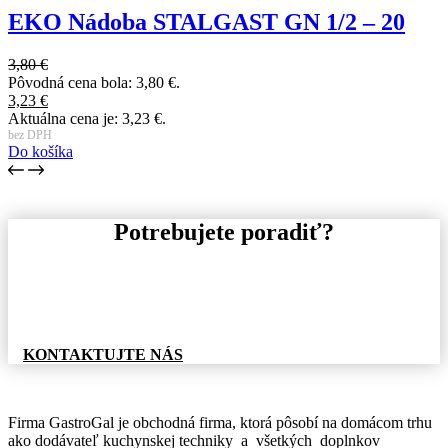
EKO Nádoba STALGAST GN 1/2 – 20
3,80
€
Pôvodná cena bola: 3,80 €.
3,23
€
Aktuálna cena je: 3,23 €.
bez DPH
Do košíka
Potrebujete poradiť?
Pre informácie o tovare, alebo cenovej ponuke, nás
neváhajte kontaktovať.
KONTAKTUJTE NÁS
Firma GastroGal je obchodná firma, ktorá pôsobí na domácom trhu
ako dodávateľ kuchynskej techniky a všetkých doplnkov