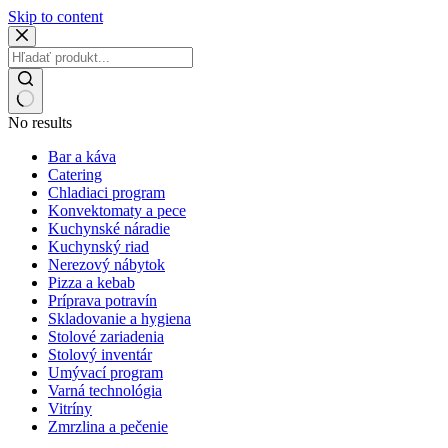
Skip to content
No results
Bar a káva
Catering
Chladiaci program
Konvektomaty a pece
Kuchynské náradie
Kuchynský riad
Nerezový nábytok
Pizza a kebab
Príprava potravín
Skladovanie a hygiena
Stolové zariadenia
Stolový inventár
Umývací program
Varná technológia
Vitríny
Zmrzlina a pečenie