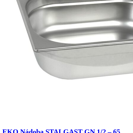
EKO Nádoba STALGAST GN 1/2 – 65