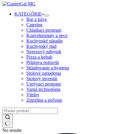
KATEGÓRIE
Bar a káva
Catering
Chladiaci program
Konvektomaty a pece
Kuchynské náradie
Kuchynský riad
Nerezový nábytok
Pizza a kebab
Príprava potravín
Skladovanie a hygiena
Stolové zariadenia
Stolový inventár
Umývací program
Varná technológia
Vitríny
Zmrzlina a pečenie
No results