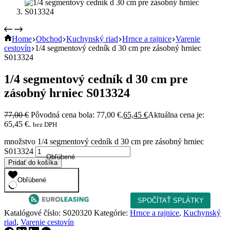
Home
Obchod
Kuchynský riad
Hrnce a rajnice
Varenie
cestovín
1/4 segmentový cedník d 30 cm pre zásobný hrniec
S013324
1/4 segmentový cedník d 30 cm pre
zásobný hrniec S013324
77,00
€
Pôvodná cena bola: 77,00 €.
65,45
€
Aktuálna cena je:
65,45 €.
bez DPH
množstvo 1/4 segmentový cedník d 30 cm pre zásobný hrniec
S013324
Obľúbené
Pridať do košíka
Obľúbené
Katalógové číslo:
S020320
Kategórie:
Hrnce a rajnice
,
Kuchynský
riad
,
Varenie cestovín