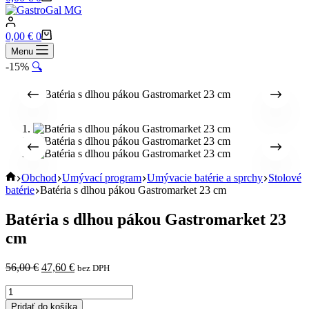
cart
Shopping
0,00
€
0
cart
Menu
-15%
🔍
Home
Obchod
Umývací program
Umývacie batérie a sprchy
Stolové
batérie
Batéria s dlhou pákou Gastromarket 23 cm
Batéria s dlhou pákou Gastromarket 23
cm
Pôvodná
Aktuálna
56,00
€
47,60
€
bez DPH
cena
cena
množstvo
bola:
je:
Batéria
56,00 €.
47,60 €.
Pridať do košíka