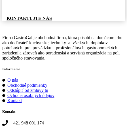
Pre informácie o tovare, alebo cenovej ponuke, nás
neváhajte kontaktovať.
KONTAKTUJTE NÁS
Firma GastroGal je obchodná firma, ktorá pôsobí na domácom trhu
ako dodávateľ kuchynskej techniky a všetkých doplnkov
potrebných pre prevádzku profesionálnych gastronomických
zariadení a zároveň ako poradenská a servisná organizácia na poli
spoločného stravovania.
Informácie
O nás
Obchodné podmienky
Odstúpiť od zmluvy tu
Ochrana osobných údajov
Kontakt
Kontakt
+421 948 001 174