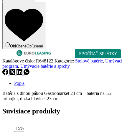
s
dlhou
pákou
Gastromarket
23
cm
Obľúbené
Obľúbené
Katalógové číslo:
R648122
Kategórie:
Stolové batérie
,
Umývací
program
,
Umývacie batérie a sprchy
Popis
Batéria s dlhou pákou Gastromarket 23 cm – bateria na 1/2″
pripojka, dlzka hlavice: 23 cm
Súvisiace produkty
-15%