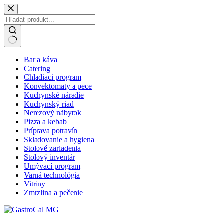
Skip
to
content
No
Bar a káva
results
Catering
Chladiaci program
Konvektomaty a pece
Kuchynské náradie
Kuchynský riad
Nerezový nábytok
Pizza a kebab
Príprava potravín
Skladovanie a hygiena
Stolové zariadenia
Stolový inventár
Umývací program
Varná technológia
Vitríny
Zmrzlina a pečenie