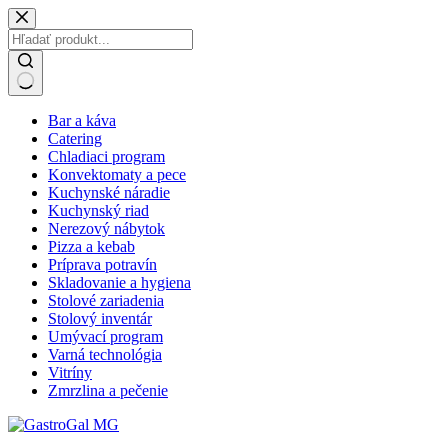
Skip
to
content
No
Bar a káva
results
Catering
Chladiaci program
Konvektomaty a pece
Kuchynské náradie
Kuchynský riad
Nerezový nábytok
Pizza a kebab
Príprava potravín
Skladovanie a hygiena
Stolové zariadenia
Stolový inventár
Umývací program
Varná technológia
Vitríny
Zmrzlina a pečenie