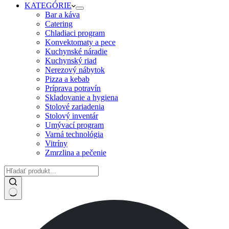
KATEGÓRIE
Bar a káva
Catering
Chladiaci program
Konvektomaty a pece
Kuchynské náradie
Kuchynský riad
Nerezový nábytok
Pizza a kebab
Príprava potravín
Skladovanie a hygiena
Stolové zariadenia
Stolový inventár
Umývací program
Varná technológia
Vitríny
Zmrzlina a pečenie
No
results