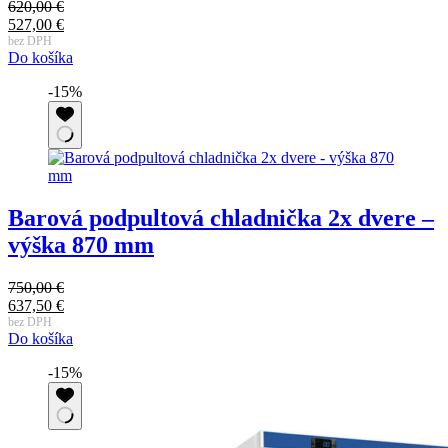
620,00
€
Pôvodná
527,00
€
cena
Aktuálna
bez DPH
Do košíka
bola:
cena
620,00 €.
je:
-15%
527,00 €.
Barová podpultová chladnička 2x dvere –
výška 870 mm
750,00
€
Pôvodná
637,50
€
cena
Aktuálna
bez DPH
Do košíka
bola:
cena
750,00 €.
je:
-15%
637,50 €.