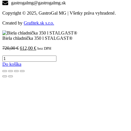
gastrogalmg@gastrogalmg.sk
Copyright © 2025, GastroGal MG | Všetky práva vyhradené.
Created by
Grafitek.sk s.r.o.
Biela chladnička 350 l STALGAST®
Pôvodná
Aktuálna
720,00
€
612,00
€
bez DPH
cena
cena
množstvo
bola:
je:
Biela
720,00 €.
612,00 €.
Do košíka
chladnička
350
l
STALGAST®