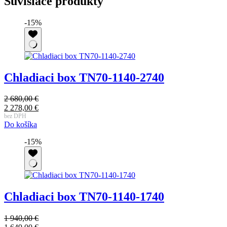
Súvisiace produkty
-15%
Chladiaci box TN70-1140-2740
2 680,00
€
Pôvodná
2 278,00
€
cena
Aktuálna
bez DPH
Do košíka
bola:
cena
2
je:
-15%
680,00 €.
2
278,00 €.
Chladiaci box TN70-1140-1740
1 940,00
€
Pôvodná