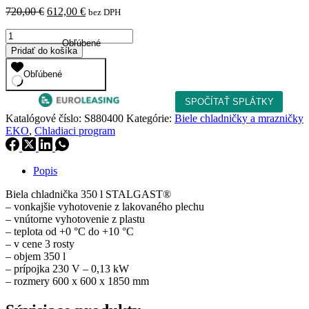
Pôvodná
Aktuálna
720,00
€
612,00
€
bez DPH
cena
cena
množstvo
bola:
je:
Obľúbené
Biela
720,00 €.
612,00 €.
Pridať do košíka
chladnička
350
Obľúbené
l
STALGAST®
Katalógové číslo:
S880400
Kategórie:
Biele chladničky a mrazničky
EKO
,
Chladiaci program
Popis
Biela chladnička 350 l STALGAST®
– vonkajšie vyhotovenie z lakovaného plechu
– vnútorne vyhotovenie z plastu
– teplota od +0 °C do +10 °C
– v cene 3 rosty
– objem 350 l
– prípojka 230 V – 0,13 kW
– rozmery 600 x 600 x 1850 mm