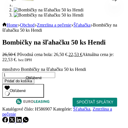
Home
Obchod
Zmrzlina a pečenie
Šľahačka
Bombičky na
šľahačku 50 ks Hendi
Bombičky na šľahačku 50 ks Hendi
26,50
€
Pôvodná cena bola: 26,50 €.
22,53
€
Aktuálna cena je:
22,53 €.
bez DPH
množstvo Bombičky na šľahačku 50 ks Hendi
Obľúbené
Pridať do košíka
Obľúbené
Katalógové číslo:
H586907
Kategórie:
Šľahačka
,
Zmrzlina a
pečenie