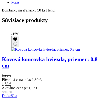
Popis
Bombičky na šľahačku 50 ks Hendi
Súvisiace produkty
-15%
Kovová koncovka hviezda, priemer: 0,8
cm
2
P
1,80
€
2
Pôvodná cena bola: 1,80 €.
A
1,53
€
b
Aktuálna cena je: 1,53 €.
D
bez DPH
Do košíka