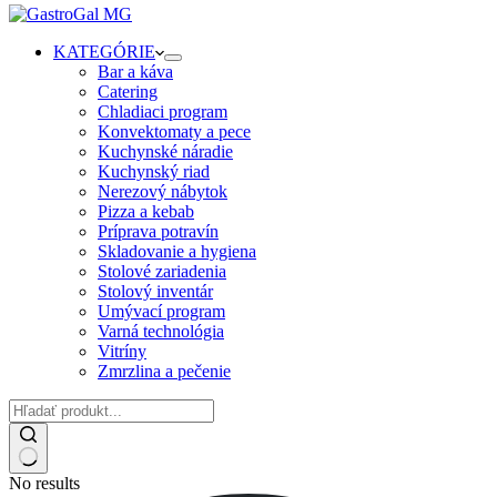
KATEGÓRIE
Bar a káva
Catering
Chladiaci program
Konvektomaty a pece
Kuchynské náradie
Kuchynský riad
Nerezový nábytok
Pizza a kebab
Príprava potravín
Skladovanie a hygiena
Stolové zariadenia
Stolový inventár
Umývací program
Varná technológia
Vitríny
Zmrzlina a pečenie
No results