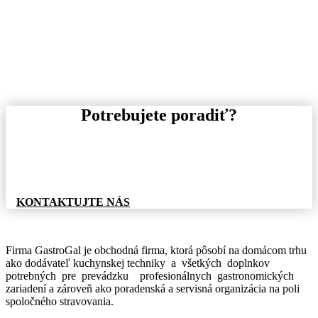
Potrebujete poradiť?
Pre informácie o tovare, alebo cenovej ponuke, nás
neváhajte kontaktovať.
KONTAKTUJTE NÁS
Firma GastroGal je obchodná firma, ktorá pôsobí na domácom trhu
ako dodávateľ kuchynskej techniky a všetkých doplnkov
potrebných pre prevádzku profesionálnych gastronomických
zariadení a zároveň ako poradenská a servisná organizácia na poli
spoločného stravovania.