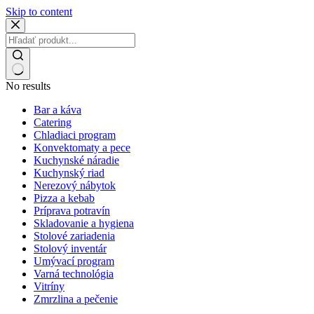
Skip to content
No results
Bar a káva
Catering
Chladiaci program
Konvektomaty a pece
Kuchynské náradie
Kuchynský riad
Nerezový nábytok
Pizza a kebab
Príprava potravín
Skladovanie a hygiena
Stolové zariadenia
Stolový inventár
Umývací program
Varná technológia
Vitríny
Zmrzlina a pečenie