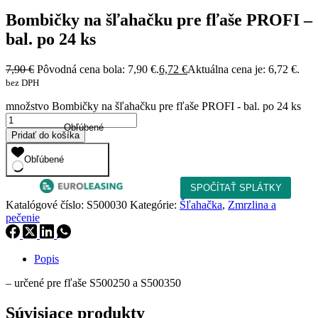
Bombičky na šľahačku pre fľaše PROFI –
bal. po 24 ks
7,90
€
Pôvodná cena bola: 7,90 €.
6,72
€
Aktuálna cena je: 6,72 €.
bez DPH
množstvo Bombičky na šľahačku pre fľaše PROFI - bal. po 24 ks
Obľúbené
Pridať do košíka
Obľúbené
Katalógové číslo:
S500030
Kategórie:
Šľahačka
,
Zmrzlina a
pečenie
Popis
– určené pre fľaše S500250 a S500350
Súvisiace produkty