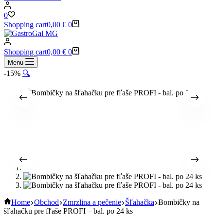
0
Shopping cart
0,00
€
0
Shopping cart
0,00
€
0
Menu
-15%
🔍
Home
Obchod
Zmrzlina a pečenie
Šľahačka
Bombičky na
šľahačku pre fľaše PROFI – bal. po 24 ks