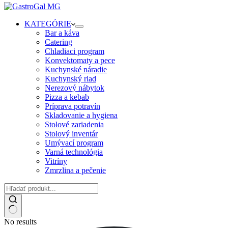
KATEGÓRIE
Bar a káva
Catering
Chladiaci program
Konvektomaty a pece
Kuchynské náradie
Kuchynský riad
Nerezový nábytok
Pizza a kebab
Príprava potravín
Skladovanie a hygiena
Stolové zariadenia
Stolový inventár
Umývací program
Varná technológia
Vitríny
Zmrzlina a pečenie
No results