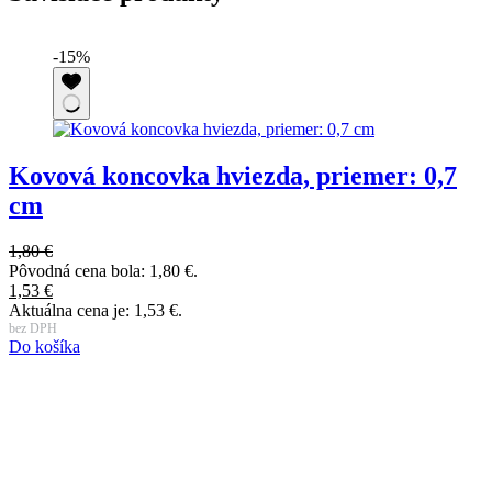
-15%
Kovová koncovka hviezda, priemer: 0,7
cm
2
P
1,80
€
2
Pôvodná cena bola: 1,80 €.
A
1,53
€
b
Aktuálna cena je: 1,53 €.
D
bez DPH
Do košíka