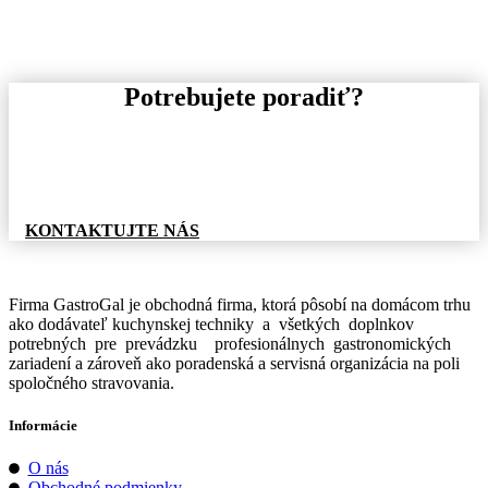
Potrebujete poradiť?
Pre informácie o tovare, alebo cenovej ponuke, nás
neváhajte kontaktovať.
KONTAKTUJTE NÁS
Firma GastroGal je obchodná firma, ktorá pôsobí na domácom trhu
ako dodávateľ kuchynskej techniky a všetkých doplnkov
potrebných pre prevádzku profesionálnych gastronomických
zariadení a zároveň ako poradenská a servisná organizácia na poli
spoločného stravovania.
Informácie
O nás
Obchodné podmienky