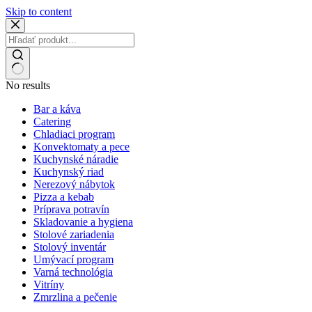
Skip to content
No results
Bar a káva
Catering
Chladiaci program
Konvektomaty a pece
Kuchynské náradie
Kuchynský riad
Nerezový nábytok
Pizza a kebab
Príprava potravín
Skladovanie a hygiena
Stolové zariadenia
Stolový inventár
Umývací program
Varná technológia
Vitríny
Zmrzlina a pečenie