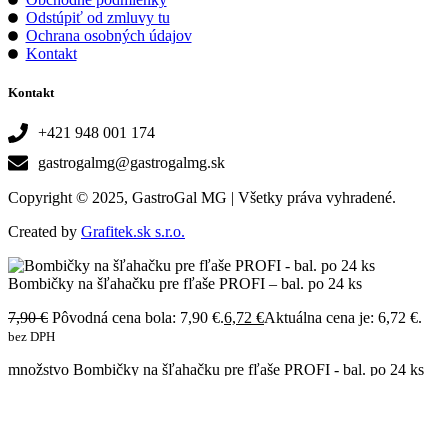
Odstúpiť od zmluvy tu
Ochrana osobných údajov
Kontakt
Kontakt
+421 948 001 174
gastrogalmg@gastrogalmg.sk
Copyright © 2025, GastroGal MG | Všetky práva vyhradené.
Created by
Grafitek.sk s.r.o.
Bombičky na šľahačku pre fľaše PROFI – bal. po 24 ks
7,90
€
Pôvodná cena bola: 7,90 €.
6,72
€
Aktuálna cena je: 6,72 €.
bez DPH
množstvo Bombičky na šľahačku pre fľaše PROFI - bal. po 24 ks
Do košíka