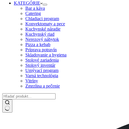
KATEGÓRIE
Bar a káva
Catering
Chladiaci program
Konvektomaty a pece
Kuchynské náradie
Kuchynský riad
Nerezový nábytok
Pizza a kebab
Príprava potravín
Skladovanie a hygiena
Stolové zariadenia
Stolový inventár
Umývací program
Varná technológia
Vitríny
Zmrzlina a pečenie
No
results