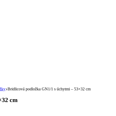
ožky
Bridlicová podložka GN1/1 s úchytmi – 53×32 cm
3×32 cm