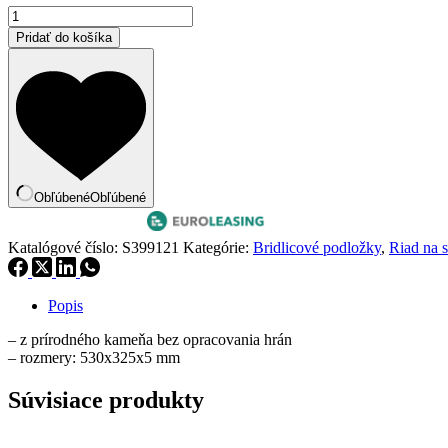
množstvo
bola:
je:
Bridlicová
12,40 €.
10,54 €.
Pridať do košíka
podložka
GN1/1
s
úchytmi
-
53x32
cm
Obľúbené
Obľúbené
Katalógové číslo:
S399121
Kategórie:
Bridlicové podložky
,
Riad na s
Popis
– z prírodného kameňa bez opracovania hrán
– rozmery: 530x325x5 mm
Súvisiace produkty