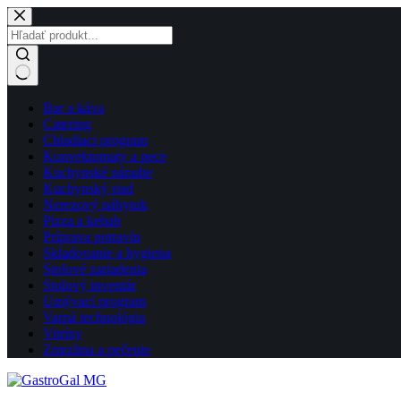
Skip
to
content
No
Bar a káva
results
Catering
Chladiaci program
Konvektomaty a pece
Kuchynské náradie
Kuchynský riad
Nerezový nábytok
Pizza a kebab
Príprava potravín
Skladovanie a hygiena
Stolové zariadenia
Stolový inventár
Umývací program
Varná technológia
Vitríny
Zmrzlina a pečenie