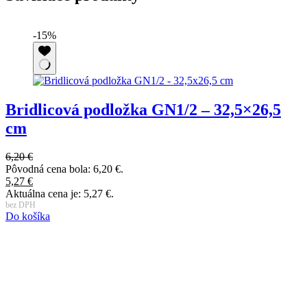
-15%
Bridlicová podložka GN1/2 – 32,5×26,5
cm
6
P
6,20
€
5
Pôvodná cena bola: 6,20 €.
A
5,27
€
b
Aktuálna cena je: 5,27 €.
D
bez DPH
Do košíka