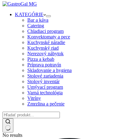
KATEGÓRIE
Bar a káva
Catering
Chladiaci program
Konvektomaty a pece
Kuchynské náradie
Kuchynský riad
Nerezový nábytok
Pizza a kebab
Príprava potravín
Skladovanie a hygiena
Stolové zariadenia
Stolový inventár
Umývací program
Varná technológia
Vitríny
Zmrzlina a pečenie
No results