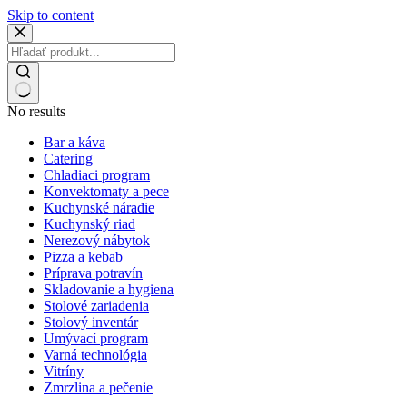
Skip to content
No results
Bar a káva
Catering
Chladiaci program
Konvektomaty a pece
Kuchynské náradie
Kuchynský riad
Nerezový nábytok
Pizza a kebab
Príprava potravín
Skladovanie a hygiena
Stolové zariadenia
Stolový inventár
Umývací program
Varná technológia
Vitríny
Zmrzlina a pečenie