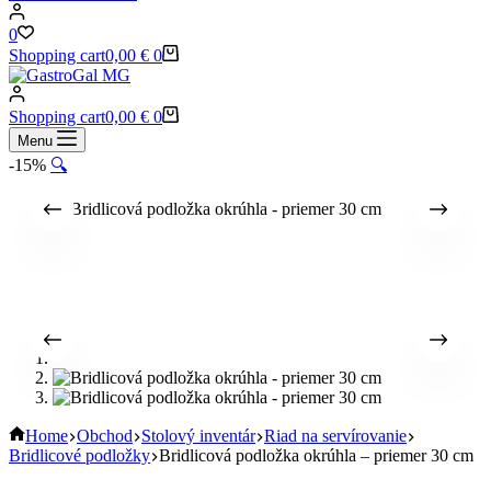
0
Shopping cart
0,00
€
0
Shopping cart
0,00
€
0
Menu
-15%
🔍
Home
Obchod
Stolový inventár
Riad na servírovanie
Bridlicové podložky
Bridlicová podložka okrúhla – priemer 30 cm