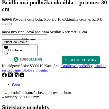
Bridlicová podložka okrúhla – priemer 30
cm
6,00
€
Pôvodná cena bola: 6,00 €.
5,10
€
Aktuálna cena je: 5,10 €.
bez DPH
množstvo Bridlicová podložka okrúhla - priemer 30 cm
Obľúbené
Pridať do košíka
Obľúbené
Katalógové číslo:
S399119
Kategórie:
Bridlicové podložky
,
Riad na
servírovanie
,
Stolový inventár
Popis
– z prírodného kameňa bez opracovania hrán
– rozmery: Ø300×5 mm
Súvisiace produkty