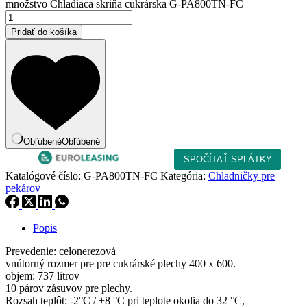
množstvo Chladiaca skriňa cukrárska G-PA800TN-FC
Pridať do košíka
Obľúbené
Obľúbené
Katalógové číslo:
G-PA800TN-FC
Kategória:
Chladničky pre
pekárov
Popis
Prevedenie: celonerezová
vnútorný rozmer pre pre cukrárské plechy 400 x 600.
objem: 737 litrov
10 párov zásuvov pre plechy.
Rozsah teplôt: -2°C / +8 °C pri teplote okolia do 32 °C,