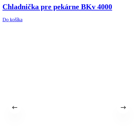
Chladnička pre pekárne BKv 4000
Do košíka
4
P
3
A
b
D