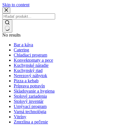
Skip to content
No results
Bar a káva
Catering
Chladiaci program
Konvektomaty a pece
Kuchynské náradie
Kuchynský riad
Nerezový nábytok
Pizza a kebab
Príprava potravín
Skladovanie a hygiena
Stolové zariadenia
Stolový inventár
Umývací program
Varná technológia
Vitríny
Zmrzlina a pečenie