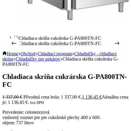
Home
Obchod
Chladiaci program
Chladničky - chladiace
skrine
Chladničky pre pekárov
Chladiaca skriňa cukrárska G-
PA800TN-FC
Chladiaca skriňa cukrárska G-PA800TN-
FC
1 337,00
€
Pôvodná cena bola: 1 337,00 €.
1 136,45
€
Aktuálna cena
je: 1 136,45 €.
bez DPH
Prevedenie: celonerezová
vnútorný rozmer pre pre cukrárské plechy 400 x 600.
objem: 737 litrov