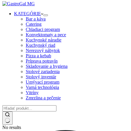
KATEGÓRIE
Bar a káva
Catering
Chladiaci program
Konvektomaty a pece
Kuchynské náradie
Kuchynský riad
Nerezový nábytok
Pizza a kebab
Príprava potravín
Skladovanie a hygiena
Stolové zariadenia
Stolový inventár
Umývací program
Varná technológia
Vitríny
Zmrzlina a pečenie
No results