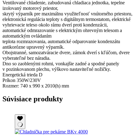
Ventilované chladenie, zabudovaná chladiaca jednotka, tepelne
izolovaný motorový priestor,
skrytý výparník pre maximálnu využiteľnosť vnútorného priestoru,
elektronická regulácia teploty s digitálnym termostatom, elektrické
vyhrievacie teleso okolo rámu dverí proti kondenzácii,
automatické odmrazovanie s elektrickým ohrevným telesom a
automatickým ovládaním
teplota rozmrazovania, automatické odparovanie kondenzátu
antikorózne upravený výparník.
Obojstranné, samozatváracie dvere, zámok dverí s kľúčom, dvere
vyberateľné bez náradia.
Dno so zaoblenými rohmi, vonkajšie zadné a spodné panely
v pozinkovanom plechu, výškovo nastaviteľné nožičky.
Energetická trieda D
Príkon 350W/230V
Rozmer: 740 x 990 x 2010(h) mm
Súvisiace produkty