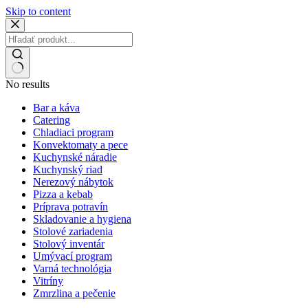
Skip to content
No results
Bar a káva
Catering
Chladiaci program
Konvektomaty a pece
Kuchynské náradie
Kuchynský riad
Nerezový nábytok
Pizza a kebab
Príprava potravín
Skladovanie a hygiena
Stolové zariadenia
Stolový inventár
Umývací program
Varná technológia
Vitríny
Zmrzlina a pečenie