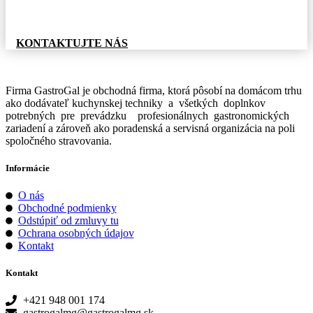
Pre informácie o tovare, alebo cenovej ponuke, nás
neváhajte kontaktovať.
KONTAKTUJTE NÁS
Firma GastroGal je obchodná firma, ktorá pôsobí na domácom trhu
ako dodávateľ kuchynskej techniky a všetkých doplnkov
potrebných pre prevádzku profesionálnych gastronomických
zariadení a zároveň ako poradenská a servisná organizácia na poli
spoločného stravovania.
Informácie
O nás
Obchodné podmienky
Odstúpiť od zmluvy tu
Ochrana osobných údajov
Kontakt
Kontakt
+421 948 001 174
gastrogalmg@gastrogalmg.sk