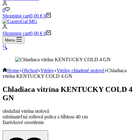
0
Shopping cart
0,00
€
0
Shopping cart
0,00
€
0
Menu
🔍
Home
Obchod
Vitríny
Vitríny chladené stolové
Chladiaca
vitrína KENTUCKY COLD 4 GN
Chladiaca vitrína KENTUCKY COLD 4
GN
obslužná vitrína stolová
odnímateľná roštová polica s hĺbkou 40 cm
žiarivkové osvetlenie