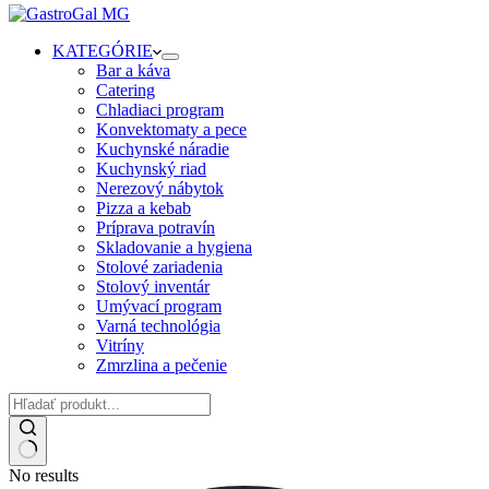
KATEGÓRIE
Bar a káva
Catering
Chladiaci program
Konvektomaty a pece
Kuchynské náradie
Kuchynský riad
Nerezový nábytok
Pizza a kebab
Príprava potravín
Skladovanie a hygiena
Stolové zariadenia
Stolový inventár
Umývací program
Varná technológia
Vitríny
Zmrzlina a pečenie
No results