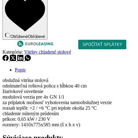
Obľúbené
Obľúbené
Kategória:
Vitríny chladené stolové
Popis
obslužná vitrína stolová
odnímateľná roštová polica s hĺbkou 40 cm
žiarivkové osvetlenie
modulová verzia pre 4x GN 1/1
za príplatok možnosť vyhotovenia samoobslužnej verzie
rozsah teplôt: +2 / +6 °C pri teplote okolia 25 °C
chladenie núteným prúdením
príkon: 0,65 kW / 230 V
rozmery: 1410x775x585 mm (š x h x v)
Súvisiace produkty