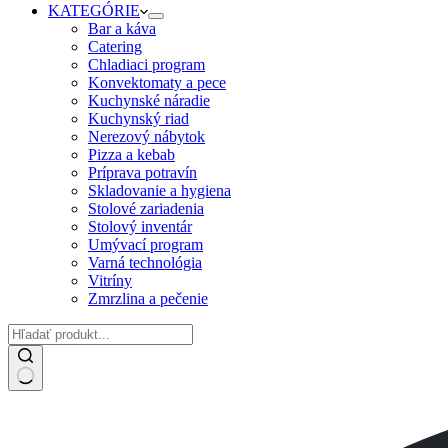
KATEGÓRIE
Bar a káva
Catering
Chladiaci program
Konvektomaty a pece
Kuchynské náradie
Kuchynský riad
Nerezový nábytok
Pizza a kebab
Príprava potravín
Skladovanie a hygiena
Stolové zariadenia
Stolový inventár
Umývací program
Varná technológia
Vitríny
Zmrzlina a pečenie
No
results