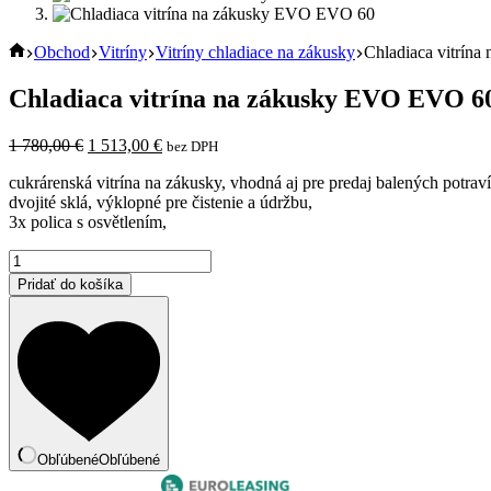
Home
Obchod
Vitríny
Vitríny chladiace na zákusky
Chladiaca vitrín
Chladiaca vitrína na zákusky EVO EVO 6
Pôvodná
Aktuálna
1 780,00
€
1 513,00
€
bez DPH
cena
cena
cukrárenská vitrína na zákusky, vhodná aj pre predaj balených potraví
bola:
je:
dvojité sklá, výklopné pre čistenie a údržbu,
1
1
3x polica s osvětlením,
780,00 €.
513,00 €.
množstvo
Chladiaca
Pridať do košíka
vitrína
na
zákusky
EVO
EVO
60
Obľúbené
Obľúbené