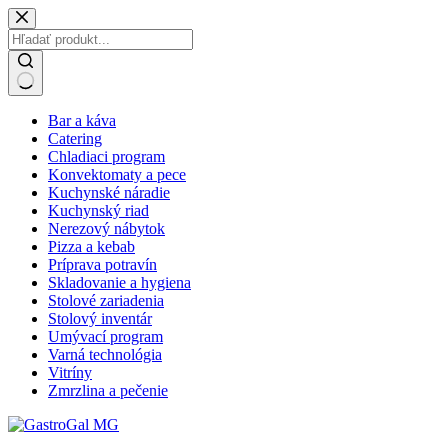
Skip
to
content
No
Bar a káva
results
Catering
Chladiaci program
Konvektomaty a pece
Kuchynské náradie
Kuchynský riad
Nerezový nábytok
Pizza a kebab
Príprava potravín
Skladovanie a hygiena
Stolové zariadenia
Stolový inventár
Umývací program
Varná technológia
Vitríny
Zmrzlina a pečenie