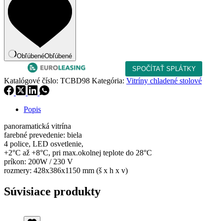
98
Obľúbené
Obľúbené
Katalógové číslo:
TCBD98
Kategória:
Vitríny chladené stolové
Popis
panoramatická vitrína
farebné prevedenie: biela
4 police, LED osvetlenie,
+2°C až +8°C, pri max.okolnej teplote do 28°C
príkon: 200W / 230 V
rozmery: 428x386x1150 mm (š x h x v)
Súvisiace produkty