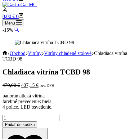
cart
Shopping
0,00
€
0
cart
Menu
-15%
🔍
Home
Obchod
Vitríny
Vitríny chladené stolové
Chladiaca vitrína
TCBD 98
Chladiaca vitrína TCBD 98
Pôvodná
Aktuálna
479,00
€
407,15
€
bez DPH
cena
cena
panoramatická vitrína
bola:
je:
farebné prevedenie: biela
479,00 €.
407,15 €.
4 police, LED osvetlenie,
množstvo
Chladiaca
Pridať do košíka
vitrína
TCBD