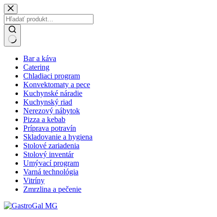
Skip
to
content
No
Bar a káva
results
Catering
Chladiaci program
Konvektomaty a pece
Kuchynské náradie
Kuchynský riad
Nerezový nábytok
Pizza a kebab
Príprava potravín
Skladovanie a hygiena
Stolové zariadenia
Stolový inventár
Umývací program
Varná technológia
Vitríny
Zmrzlina a pečenie