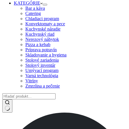
KATEGÓRIE
Bar a káva
Catering
Chladiaci program
Konvektomaty a pece
Kuchynské náradie
Kuchynský riad
Nerezový nábytok
Pizza a kebab
Príprava potravín
Skladovanie a hygiena
Stolové zariadenia
Stolový inventár
Umývací program
Varná technológia
Vitríny
Zmrzlina a pečenie
No
results