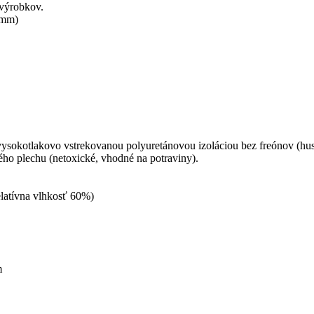
 výrobkov.
 mm)
vysokotlakovo vstrekovanou polyuretánovou izoláciou bez freónov (hus
o plechu (netoxické, vhodné na potraviny).
elatívna vlhkosť 60%)
m