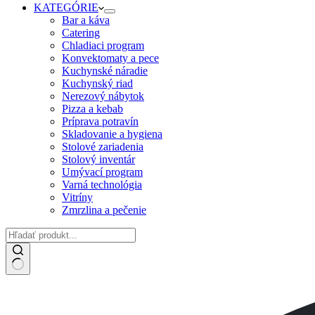
KATEGÓRIE
Bar a káva
Catering
Chladiaci program
Konvektomaty a pece
Kuchynské náradie
Kuchynský riad
Nerezový nábytok
Pizza a kebab
Príprava potravín
Skladovanie a hygiena
Stolové zariadenia
Stolový inventár
Umývací program
Varná technológia
Vitríny
Zmrzlina a pečenie
No
results