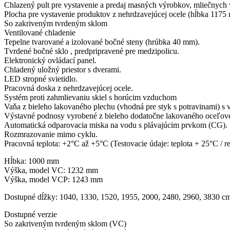
Chlazený pult pre vystavenie a predaj masných výrobkov, mliečnych
Plocha pre vystavenie produktov z nehrdzavejúcej ocele (hĺbka 1175
So zakriveným tvrdeným sklom
Ventilované chladenie
Tepelne tvarované a izolované bočné steny (hrúbka 40 mm).
Tvrdené bočné sklo , predpripravené pre medzipolicu.
Elektronický ovládací panel.
Chladený uložný priestor s dverami.
LED stropné svietidlo.
Pracovná doska z nehrdzavejúcej ocele.
Systém proti zahmlievaniu skiel s horúcim vzduchom
Vaňa z bieleho lakovaného plechu (vhodná pre styk s potravinami) s 
Výstavné podnosy vyrobené z bieleho dodatočne lakovaného oceľovéh
Automatická odparovacia miska na vodu s plávajúcim prvkom (CG).
Rozmrazovanie mimo cyklu.
Pracovná teplota: +2°C až +5°C (Testovacie údaje: teplota + 25°C / r
Hĺbka: 1000 mm
Výška, model VC: 1232 mm
Výška, model VCP: 1243 mm
Dostupné dĺžky: 1040, 1330, 1520, 1955, 2000, 2480, 2960, 3830 c
Dostupné verzie
So zakriveným tvrdeným sklom (VC)