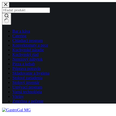
Skip
to
content
No
Bar a káva
results
Catering
Chladiaci program
Konvektomaty a pece
Kuchynské náradie
Kuchynský riad
Nerezový nábytok
Pizza a kebab
Príprava potravín
Skladovanie a hygiena
Stolové zariadenia
Stolový inventár
Umývací program
Varná technológia
Vitríny
Zmrzlina a pečenie