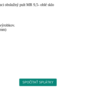
aci obslužný pult MR 9,5- oblé sklo
 výrobkov.
 mm)