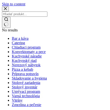
Skip to content
No results
Bar a káva
Catering
Chladiaci program
Konvektomaty a pece
Kuchynské náradie
Kuchynský riad
Nerezový nábytok
Pizza a kebab
Príprava potravín
Skladovanie a hygiena
Stolové zariadenia
Stolový inventár
Umývací program
Varná technológia
Vitríny
Zmrzlina a pečenie