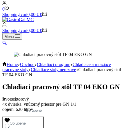
0
Shopping cart
0,00
€
0
Shopping cart
0,00
€
0
Menu
🔍
Home
Obchod
Chladiaci program
Chladiace a mraziace
pracovné stoly
Chladiace stoly nerezové
Chladiaci pracovný stôl
TF 04 EKO GN
Chladiaci pracovný stôl TF 04 EKO GN
štvorsektorový
4x dvierka, vnútorný priestor pre GN 1/1
objem: 620 litrov
Obľúbené
Obľúbené