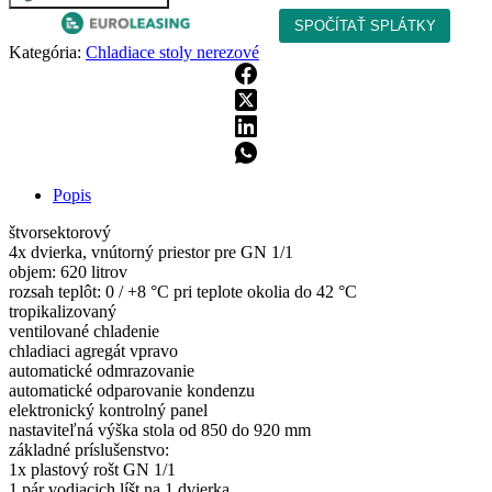
Kategória:
Chladiace stoly nerezové
Popis
štvorsektorový
4x dvierka, vnútorný priestor pre GN 1/1
objem: 620 litrov
rozsah teplôt: 0 / +8 °C pri teplote okolia do 42 °C
tropikalizovaný
ventilované chladenie
chladiaci agregát vpravo
automatické odmrazovanie
automatické odparovanie kondenzu
elektronický kontrolný panel
nastaviteľná výška stola od 850 do 920 mm
základné príslušenstvo:
1x plastový rošt GN 1/1
1 pár vodiacich líšt na 1 dvierka