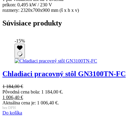
príkon: 0,495 kW / 230 V
rozmery: 2320x700x900 mm (š x h x v)
Súvisiace produkty
-15%
Chladiaci pracovný stôl GN3100TN-FC
1 184,00
€
1
Pôvodná cena bola: 1 184,00 €.
P
1 006,40
€
1
Aktuálna cena je: 1 006,40 €.
A
bez DPH
b
Do košíka
D