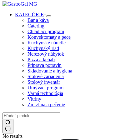
KATEGÓRIE
Bar a káva
Catering
Chladiaci program
Konvektomaty a pece
Kuchynské náradie
Kuchynský riad
Nerezový nábytok
Pizza a kebab
Príprava potravín
Skladovanie a hygiena
Stolové zariadenia
Stolový inventár
Umývací program
Varná technológia
Vitríny
Zmrzlina a pečenie
No results