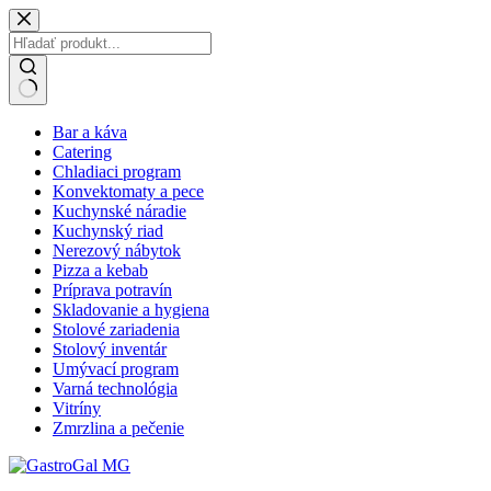
Bar a káva
Catering
Chladiaci program
Konvektomaty a pece
Kuchynské náradie
Kuchynský riad
Nerezový nábytok
Pizza a kebab
Príprava potravín
Skladovanie a hygiena
Stolové zariadenia
Stolový inventár
Umývací program
Varná technológia
Vitríny
Zmrzlina a pečenie