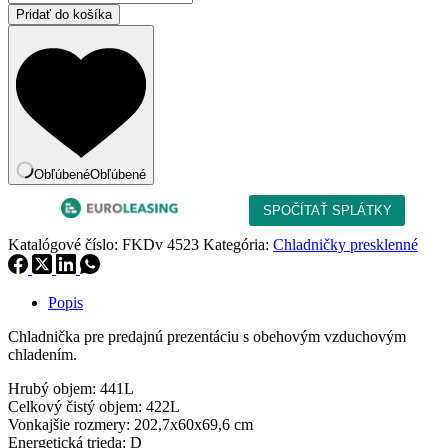
Pridať do košíka
Obľúbené
Obľúbené
Katalógové číslo:
FKDv 4523
Kategória:
Chladničky presklenné
Popis
Chladnička pre predajnú prezentáciu s obehovým vzduchovým
chladením.
Hrubý objem: 441L
Celkový čistý objem: 422L
Vonkajšie rozmery: 202,7x60x69,6 cm
Energetická trieda: D