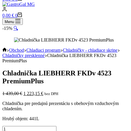
0,00
€
0
Menu
-15%
🔍
Obchod
Chladiaci program
Chladničky - chladiace skrine
Chladničky presklenné
Chladnička LIEBHERR FKDv 4523
PremiumPlus
Chladnička LIEBHERR FKDv 4523
PremiumPlus
1 439,00
€
1 223,15
€
bez DPH
Chladnička pre predajnú prezentáciu s obehovým vzduchovým
chladením.
Hrubý objem: 441L