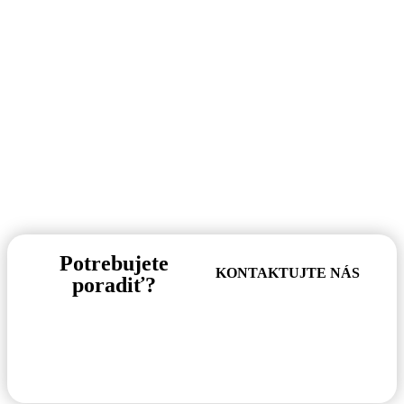
Potrebujete
KONTAKTUJTE NÁS
poradiť?
Pre informácie o tovare,
alebo cenovej ponuke, nás
neváhajte kontaktovať.