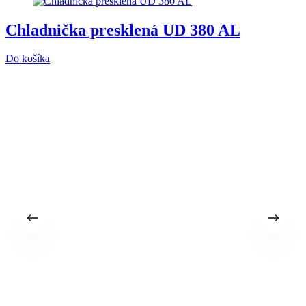
Chladnička presklená UD 380 AL
Do košíka
8
7
b
D