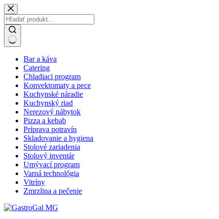
Skip
to
content
No
Bar a káva
results
Catering
Chladiaci program
Konvektomaty a pece
Kuchynské náradie
Kuchynský riad
Nerezový nábytok
Pizza a kebab
Príprava potravín
Skladovanie a hygiena
Stolové zariadenia
Stolový inventár
Umývací program
Varná technológia
Vitríny
Zmrzlina a pečenie