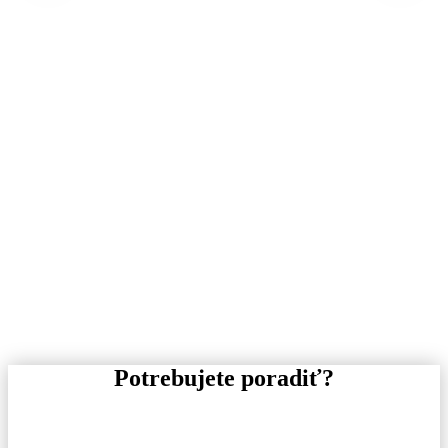
Potrebujete poradiť?
Pre informácie o tovare, alebo cenovej ponuke, nás