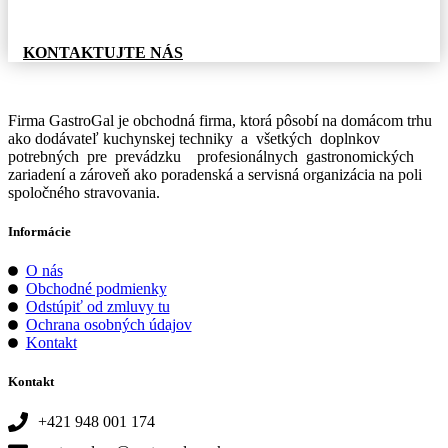
neváhajte kontaktovať.
KONTAKTUJTE NÁS
Firma GastroGal je obchodná firma, ktorá pôsobí na domácom trhu
ako dodávateľ kuchynskej techniky a všetkých doplnkov
potrebných pre prevádzku profesionálnych gastronomických
zariadení a zároveň ako poradenská a servisná organizácia na poli
spoločného stravovania.
Informácie
O nás
Obchodné podmienky
Odstúpiť od zmluvy tu
Ochrana osobných údajov
Kontakt
Kontakt
+421 948 001 174