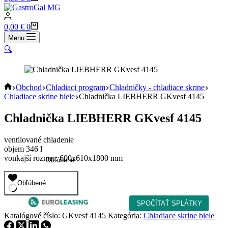
cart
Shopping
0,00
€
0
cart
Menu
🔍
Home
Obchod
Chladiaci program
Chladničky - chladiace skrine
Chladiace skrine biele
Chladnička LIEBHERR GKvesf 4145
Chladnička LIEBHERR GKvesf 4145
ventilované chladenie
objem 346 l
vonkajší rozmer: 600x610x1800 mm
Obľúbené
Obľúbené
Katalógové číslo:
GKvesf 4145
Kategória:
Chladiace skrine biele