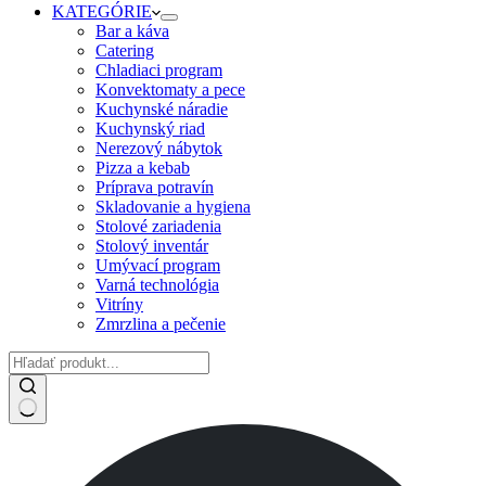
KATEGÓRIE
Bar a káva
Catering
Chladiaci program
Konvektomaty a pece
Kuchynské náradie
Kuchynský riad
Nerezový nábytok
Pizza a kebab
Príprava potravín
Skladovanie a hygiena
Stolové zariadenia
Stolový inventár
Umývací program
Varná technológia
Vitríny
Zmrzlina a pečenie
No
results