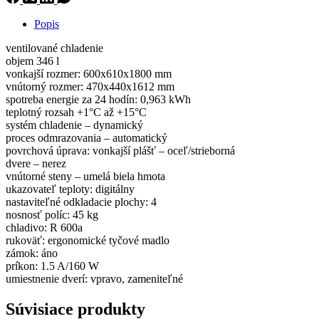
Popis
ventilované chladenie
objem 346 l
vonkajší rozmer: 600x610x1800 mm
vnútorný rozmer: 470x440x1612 mm
spotreba energie za 24 hodín: 0,963 kWh
teplotný rozsah +1°C až +15°C
systém chladenie – dynamický
proces odmrazovania – automatický
povrchová úprava: vonkajší plášť – oceľ/strieborná
dvere – nerez
vnútorné steny – umelá biela hmota
ukazovateľ teploty: digitálny
nastaviteľné odkladacie plochy: 4
nosnosť políc: 45 kg
chladivo: R 600a
rukoväť: ergonomické tyčové madlo
zámok: áno
príkon: 1.5 A/160 W
umiestnenie dverí: vpravo, zameniteľné
Súvisiace produkty