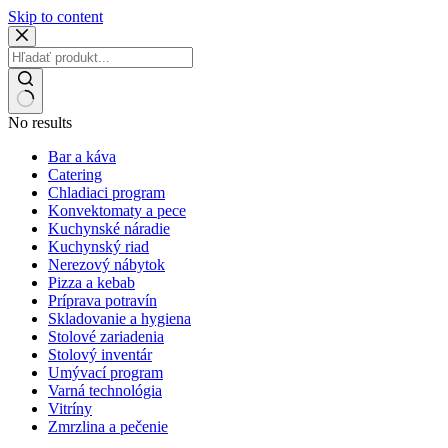
Skip to content
No results
Bar a káva
Catering
Chladiaci program
Konvektomaty a pece
Kuchynské náradie
Kuchynský riad
Nerezový nábytok
Pizza a kebab
Príprava potravín
Skladovanie a hygiena
Stolové zariadenia
Stolový inventár
Umývací program
Varná technológia
Vitríny
Zmrzlina a pečenie