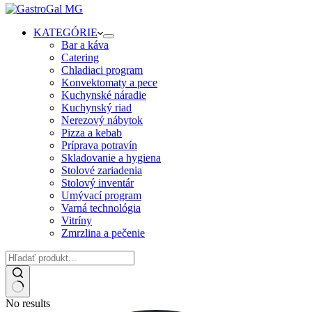
KATEGÓRIE
Bar a káva
Catering
Chladiaci program
Konvektomaty a pece
Kuchynské náradie
Kuchynský riad
Nerezový nábytok
Pizza a kebab
Príprava potravín
Skladovanie a hygiena
Stolové zariadenia
Stolový inventár
Umývací program
Varná technológia
Vitríny
Zmrzlina a pečenie
No results