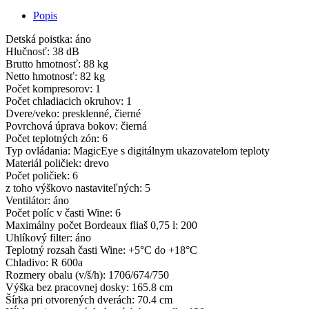
Popis
Detská poistka: áno
Hlučnosť: 38 dB
Brutto hmotnosť: 88 kg
Netto hmotnosť: 82 kg
Počet kompresorov: 1
Počet chladiacich okruhov: 1
Dvere/veko: presklenné, čierné
Povrchová úprava bokov: čierná
Počet teplotných zón: 6
Typ ovládania: MagicEye s digitálnym ukazovatelom teploty
Materiál poličiek: drevo
Počet poličiek: 6
z toho výškovo nastaviteľných: 5
Ventilátor: áno
Počet políc v časti Wine: 6
Maximálny počet Bordeaux fliaš 0,75 l: 200
Uhlíkový filter: áno
Teplotný rozsah časti Wine: +5°C do +18°C
Chladivo: R 600a
Rozmery obalu (v/š/h): 1706/674/750
Výška bez pracovnej dosky: 165.8 cm
Šírka pri otvorených dverách: 70.4 cm