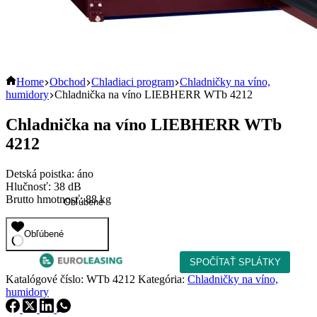
Home
Obchod
Chladiaci program
Chladničky na víno,
humidory
Chladnička na víno LIEBHERR WTb 4212
Chladnička na víno LIEBHERR WTb
4212
Detská poistka: áno
Hlučnosť: 38 dB
Brutto hmotnosť: 88 kg
Obľúbené
Obľúbené
Katalógové číslo:
WTb 4212
Kategória:
Chladničky na víno,
humidory