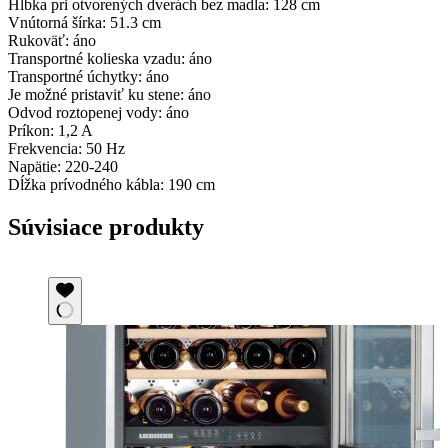
Hĺbka pri otvorených dverách bez madla: 128 cm
Vnútorná šírka: 51.3 cm
Rukoväť: áno
Transportné kolieska vzadu: áno
Transportné úchytky: áno
Je možné pristaviť ku stene: áno
Odvod roztopenej vody: áno
Príkon: 1,2 A
Frekvencia: 50 Hz
Napätie: 220-240
Dĺžka prívodného kábla: 190 cm
Súvisiace produkty