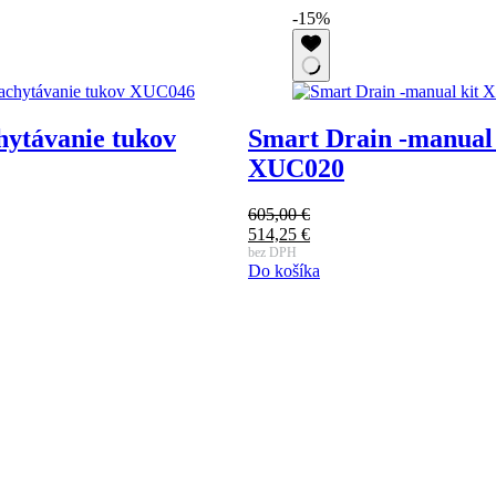
-15%
hytávanie tukov
Smart Drain -manual 
XUC020
605,00
€
Pôvodná
514,25
€
cena
Aktuálna
bez DPH
Do košíka
bola:
cena
605,00 €.
je:
514,25 €.