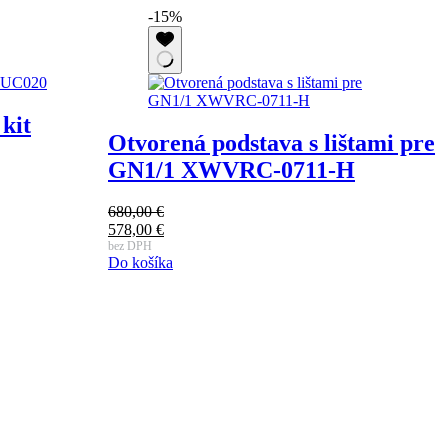
-15%
kit
Otvorená podstava s lištami pre
GN1/1 XWVRC-0711-H
680,00
€
Pôvodná
578,00
€
cena
Aktuálna
bez DPH
Do košíka
bola:
cena
680,00 €.
je:
578,00 €.