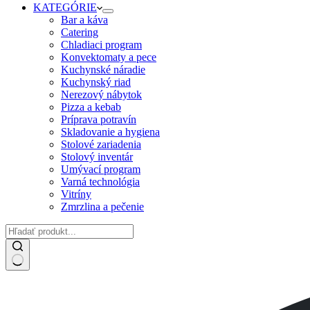
KATEGÓRIE
Bar a káva
Catering
Chladiaci program
Konvektomaty a pece
Kuchynské náradie
Kuchynský riad
Nerezový nábytok
Pizza a kebab
Príprava potravín
Skladovanie a hygiena
Stolové zariadenia
Stolový inventár
Umývací program
Varná technológia
Vitríny
Zmrzlina a pečenie
No
results