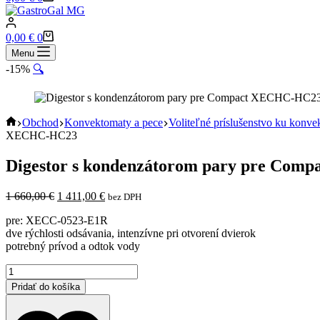
cart
Shopping
0,00
€
0
cart
Menu
-15%
🔍
Home
Obchod
Konvektomaty a pece
Voliteľné príslušenstvo ku konv
XECHC-HC23
Digestor s kondenzátorom pary pre Co
Pôvodná
Aktuálna
1 660,00
€
1 411,00
€
bez DPH
cena
cena
pre: XECC-0523-E1R
bola:
je:
dve rýchlosti odsávania, intenzívne pri otvorení dvierok
1
1
potrebný prívod a odtok vody
660,00 €.
411,00 €.
množstvo
Digestor
Pridať do košíka
s
kondenzátorom