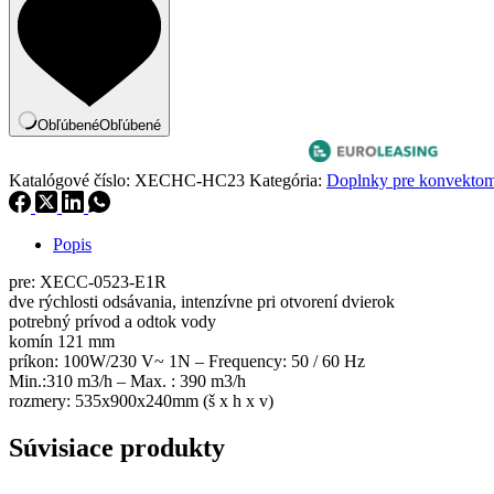
pary
pre
Compact
XECHC-
HC23
Obľúbené
Obľúbené
Katalógové číslo:
XECHC-HC23
Kategória:
Doplnky pre konvekt
Popis
pre: XECC-0523-E1R
dve rýchlosti odsávania, intenzívne pri otvorení dvierok
potrebný prívod a odtok vody
komín 121 mm
príkon: 100W/230 V~ 1N – Frequency: 50 / 60 Hz
Min.:310 m3/h – Max. : 390 m3/h
rozmery: 535x900x240mm (š x h x v)
Súvisiace produkty