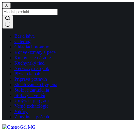
Skip
to
content
No
Bar a káva
results
Catering
Chladiaci program
Konvektomaty a pece
Kuchynské náradie
Kuchynský riad
Nerezový nábytok
Pizza a kebab
Príprava potravín
Skladovanie a hygiena
Stolové zariadenia
Stolový inventár
Umývací program
Varná technológia
Vitríny
Zmrzlina a pečenie