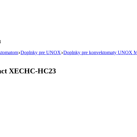
ektomatom
Doplnky pre UNOX
Doplnky pre konvektomaty UNOX 
mpact XECHC-HC23