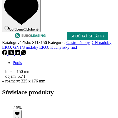
1/3
-
150
Obľúbené
Obľúbené
Katalógové číslo:
S113156
Kategórie:
Gastronádoby
,
GN nádoby
EKO
,
GN1/3 nádoby EKO
,
Kuchynský riad
Popis
– hĺbka: 150 mm
– objem: 5,7 l
– rozmery: 325 x 176 mm
Súvisiace produkty
-15%