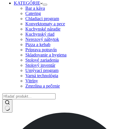
KATEGÓRIE
Bar a káva
Catering
Chladiaci program
Konvektomaty a pece
Kuchynské náradie
Kuchynský riad
Nerezový nábytok
Pizza a kebab
Príprava potravín
Skladovanie a hygiena
Stolové zariadenia
Stolový inventár
Umývací program
Varná technológia
Vitríny
Zmrzlina a pečenie
No
results