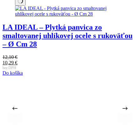
LA IDEAL – Plytká panvica zo
smaltovanej uhlíkovej ocele s rukoväťou
3
P
3
– Ø Cm 28
c
A
b
D
b
c
3
j
12,10
€
Pôvodná
3
10,29
€
cena
Aktuálna
bez DPH
Do košíka
bola:
cena
12,10 €.
je:
10,29 €.