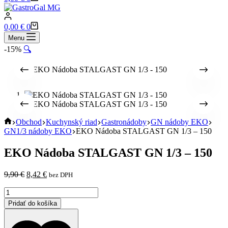
cart
Shopping
0,00
€
0
cart
Menu
-15%
🔍
Home
Obchod
Kuchynský riad
Gastronádoby
GN nádoby EKO
GN1/3 nádoby EKO
EKO Nádoba STALGAST GN 1/3 – 150
EKO Nádoba STALGAST GN 1/3 – 150
Pôvodná
Aktuálna
9,90
€
8,42
€
bez DPH
cena
cena
množstvo
bola:
je:
EKO
9,90 €.
8,42 €.
Pridať do košíka
Nádoba
STALGAST
GN