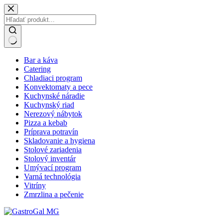
Skip
to
content
No
Bar a káva
results
Catering
Chladiaci program
Konvektomaty a pece
Kuchynské náradie
Kuchynský riad
Nerezový nábytok
Pizza a kebab
Príprava potravín
Skladovanie a hygiena
Stolové zariadenia
Stolový inventár
Umývací program
Varná technológia
Vitríny
Zmrzlina a pečenie