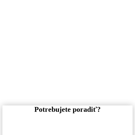
Potrebujete poradiť?
Pre informácie o tovare, alebo cenovej ponuke, nás
neváhajte kontaktovať.