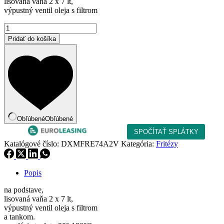
lisovaná vaňa 2 x 7 lt,
2
2
výpustný ventil oleja s filtrom
762,00 €.
347,70 €.
množstvo
Elektrická
Pridať do košíka
fritéza
DXMFRE74A2V
Obľúbené
Obľúbené
Katalógové číslo:
DXMFRE74A2V
Kategória:
Fritézy
Popis
na podstave,
lisovaná vaňa 2 x 7 lt,
výpustný ventil oleja s filtrom
a tankom.