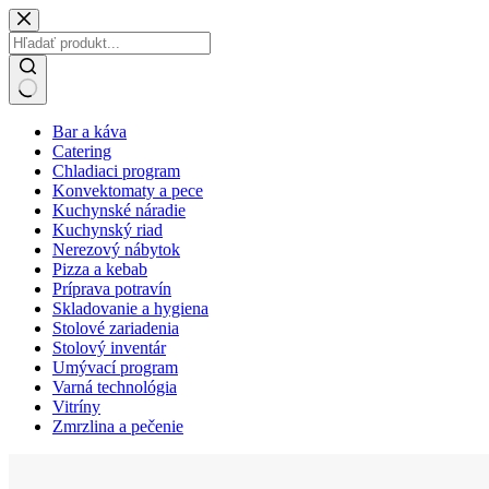
Skip
to
content
No
Bar a káva
results
Catering
Chladiaci program
Konvektomaty a pece
Kuchynské náradie
Kuchynský riad
Nerezový nábytok
Pizza a kebab
Príprava potravín
Skladovanie a hygiena
Stolové zariadenia
Stolový inventár
Umývací program
Varná technológia
Vitríny
Zmrzlina a pečenie