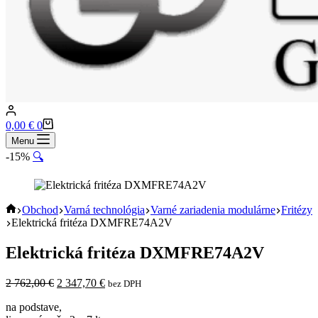
Shopping
0,00
€
0
cart
Menu
-15%
🔍
Home
Obchod
Varná technológia
Varné zariadenia modulárne
Fritézy
Elektrická fritéza DXMFRE74A2V
Elektrická fritéza DXMFRE74A2V
Pôvodná
Aktuálna
2 762,00
€
2 347,70
€
bez DPH
cena
cena
na podstave,
bola:
je: