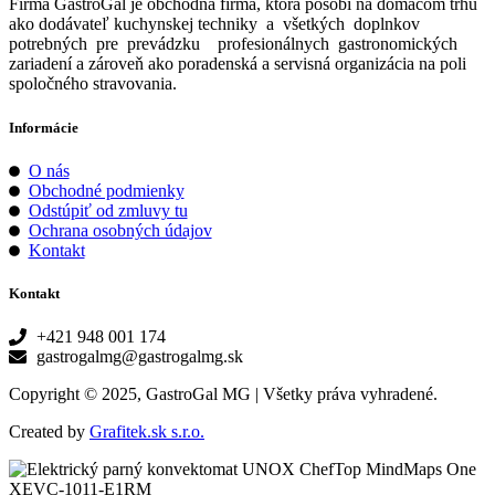
Firma GastroGal je obchodná firma, ktorá pôsobí na domácom trhu
ako dodávateľ kuchynskej techniky a všetkých doplnkov
potrebných pre prevádzku profesionálnych gastronomických
zariadení a zároveň ako poradenská a servisná organizácia na poli
spoločného stravovania.
Informácie
O nás
Obchodné podmienky
Odstúpiť od zmluvy tu
Ochrana osobných údajov
Kontakt
Kontakt
+421 948 001 174
gastrogalmg@gastrogalmg.sk
Copyright © 2025, GastroGal MG | Všetky práva vyhradené.
Created by
Grafitek.sk s.r.o.