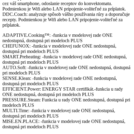
cez váš smartphone, odoslanie receptov do konvektomatu.
Podmienkou je Wifi alebo LAN pripojenie-voliteľné za príplatok.
DDC.Coach: analyzuje spôsob vášho používania rúry a doporučuje
recepty. Podmienkou je Wifi alebo LAN pripojenie-voliteľné za
príplatok.
ADAPTIVE.Cooking™: -funkcia v modelovej rade ONE
nedostupná, dostupná pri modeloch PLUS
CHEFUNOX: -funkcia v modelovej rade ONE nedostupná,
dostupná pri modeloch PLUS
SMART.Preheating: -funkcia v modelovej rade ONE nedostupná,
dostupná pri modeloch PLUS
AUTO.Soft: -funkcia v modelovej rade ONE nedostupná, dostupná
pri modeloch PLUS
SENSE.Klean: -funkcia v modelovej rade ONE nedostupná,
dostupná pri modeloch PLUS
EFFICIENT.Power: ENERGY STAR certifikát.-funkcia u rady
ONE nedostupná, dostupná pri modeloch PLUS
PRESSURE.Steam: Funkcia u rady ONE nedostupná, dostupná pri
modeloch PLUS
MULTI.Time: -funkcia v modelovej rade ONE nedostupná,
dostupná pri modeloch PLUS
MISE.EN.PLACE: -funkcia v modelovej rade ONE nedostupná,
dostupná pri modeloch PLUS