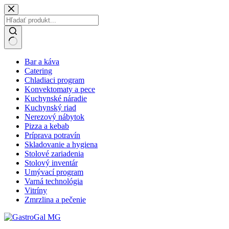
Skip
to
content
No
Bar a káva
results
Catering
Chladiaci program
Konvektomaty a pece
Kuchynské náradie
Kuchynský riad
Nerezový nábytok
Pizza a kebab
Príprava potravín
Skladovanie a hygiena
Stolové zariadenia
Stolový inventár
Umývací program
Varná technológia
Vitríny
Zmrzlina a pečenie