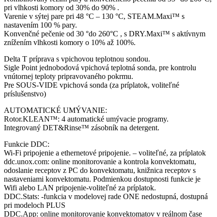
pri vlhkosti komory od 30% do 90% .
Varenie v sýtej pare pri 48 °C – 130 °C, STEAM.Maxi™ s
nastavením 100 % pary.
Konvenčné pečenie od 30 °do 260°C , s DRY.Maxi™ s aktívnym
znížením vlhkosti komory o 10% až 100%.
Delta T príprava s vpichovou teplotnou sondou.
Sigle Point jednobodová vpichová teplotná sonda, pre kontrolu
vnútornej teploty pripravovaného pokrmu.
Pre SOUS-VIDE vpichová sonda (za príplatok, voliteľné
príslušenstvo)
AUTOMATICKÉ UMÝVANIE:
Rotor.KLEAN™: 4 automatické umývacie programy.
Integrovaný DET&Rinse™ zásobník na detergent.
Funkcie DDC:
Wi-Fi pripojenie a ethernetové pripojenie. – voliteľné, za príplatok
ddc.unox.com: online monitorovanie a kontrola konvektomatu,
odoslanie receptov z PC do konvektomatu, knižnica receptov s
nastaveniami konvektomatu. Podmienkou dostupnosti funkcie je
Wifi alebo LAN pripojenie-voliteľné za príplatok.
DDC.Stats: -funkcia v modelovej rade ONE nedostupná, dostupná
pri modeloch PLUS
DDC.App: online monitorovanie konvektomatov v reálnom čase