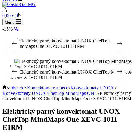
cart
Shopping
0,00
€
0
cart
Menu
-15%
🔍
Home
Obchod
Konvektomaty a pece
Konvektomaty UNOX
Konvektomaty UNOX ChefTop MindMaps ONE
Elektrický parný
konvektomat UNOX ChefTop MindMaps One XEVC-1011-E1RM
Elektrický parný konvektomat UNOX
ChefTop MindMaps One XEVC-1011-
E1RM