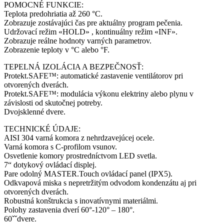
POMOCNÉ FUNKCIE:
Teplota predohriatia až 260 °C.
Zobrazuje zostávajúci čas pre aktuálny program pečenia.
Udržovací režim «HOLD» , kontinuálny režim «INF».
Zobrazuje reálne hodnoty varných parametrov.
Zobrazenie teploty v °C alebo °F.
TEPELNÁ IZOLÁCIA A BEZPEČNOSŤ:
Protekt.SAFE™: automatické zastavenie ventilátorov pri
otvorených dverách.
Protekt.SAFE™: modulácia výkonu elektriny alebo plynu v
závislosti od skutočnej potreby.
Dvojsklenné dvere.
TECHNICKÉ ÚDAJE:
AISI 304 varná komora z nehrdzavejúcej ocele.
Varná komora s C-profilom vsunov.
Osvetlenie komory prostredníctvom LED svetla.
7“ dotykový ovládací displej.
Pare odolný MASTER.Touch ovládací panel (IPX5).
Odkvapová miska s nepretržitým odvodom kondenzátu aj pri
otvorených dverách.
Robustná konštrukcia s inovatívnymi materiálmi.
Polohy zastavenia dverí 60°-120° – 180°.
60ˇˇdvere.