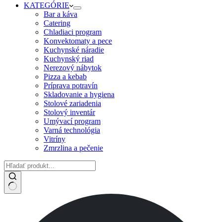
KATEGÓRIE
Bar a káva
Catering
Chladiaci program
Konvektomaty a pece
Kuchynské náradie
Kuchynský riad
Nerezový nábytok
Pizza a kebab
Príprava potravín
Skladovanie a hygiena
Stolové zariadenia
Stolový inventár
Umývací program
Varná technológia
Vitríny
Zmrzlina a pečenie
No
results