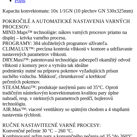
Popis
Kapacita konvektomatu: 10x 1/1GN (10 plechov GN 530x325mm)
POKROČILÉ A AUTOMATICKÉ NASTAVENIA VARNÝCH
PROCESOV:
MIND.Maps™ technológie: nákres varných procesov priamo na
displej – krivka varného procesu.
PROGRAMY: 384 uložitelných programov užívateľa.
CLIMALUX™: precízna kontrola vlhkosti v komore a udržiavanie
nastavených parametrov vlhkosti.
DRY.Maxi™: patentovaná technológia zabezpečí okamžitý odvod
vlhkosti z komory pece a vytvára tak ideálne
podmienky nutné na prípravu pokrmov vyžadujúcich prísun
suchého vzduchu. Mäkkosť, chrumkavosť a krehkosť
pečených pokrmov.
STEAM.Maxi™: produkuje nasýtenú paru od 35°C. Oproti
tradičným nástrekovým konvektomatom kvalitou pary úplne
nahradí, resp. v niektorých parametroch predčí, bojlerovú
technológiu.
AIR.Max™: viaceré ventilátory so spätným chodom a 4 stupňami
nastavenia rýchlosti.
RUČNE NASTAVITEĽNÉ VARNÉ PROCESY:
Konvenčné pečenie 30 °C – 260 °C.
Kombinovaný režim pary a konvenčného pečenia od 35 °do 260°C,