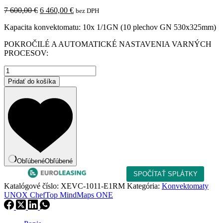
Pôvodná
Aktuálna
7 600,00
€
6 460,00
€
bez DPH
cena
cena
Kapacita konvektomatu: 10x 1/1GN (10 plechov GN 530x325mm)
bola:
je:
7
6
POKROČILÉ A AUTOMATICKÉ NASTAVENIA VARNÝCH
600,00 €.
460,00 €.
PROCESOV:
množstvo
Elektrický
Pridať do košíka
parný
konvektomat
UNOX
ChefTop
MindMaps
One
XEVC-
1011-
E1RM
Obľúbené
Obľúbené
Katalógové číslo:
XEVC-1011-E1RM
Kategória:
Konvektomaty
UNOX ChefTop MindMaps ONE