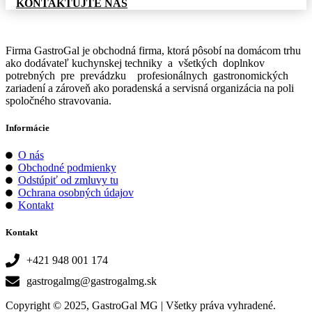
KONTAKTUJTE NÁS
Firma GastroGal je obchodná firma, ktorá pôsobí na domácom trhu
ako dodávateľ kuchynskej techniky a všetkých doplnkov
potrebných pre prevádzku profesionálnych gastronomických
zariadení a zároveň ako poradenská a servisná organizácia na poli
spoločného stravovania.
Informácie
O nás
Obchodné podmienky
Odstúpiť od zmluvy tu
Ochrana osobných údajov
Kontakt
Kontakt
+421 948 001 174
gastrogalmg@gastrogalmg.sk
Copyright © 2025, GastroGal MG | Všetky práva vyhradené.