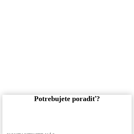
Potrebujete poradiť?
Pre informácie o tovare, alebo cenovej ponuke, nás
neváhajte kontaktovať.