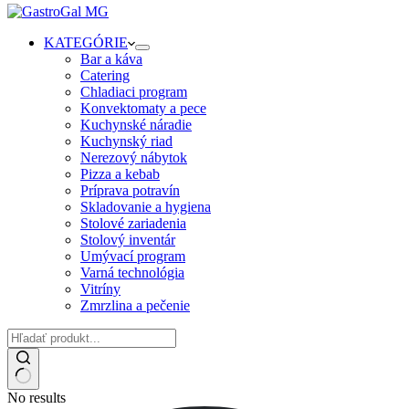
KATEGÓRIE
Bar a káva
Catering
Chladiaci program
Konvektomaty a pece
Kuchynské náradie
Kuchynský riad
Nerezový nábytok
Pizza a kebab
Príprava potravín
Skladovanie a hygiena
Stolové zariadenia
Stolový inventár
Umývací program
Varná technológia
Vitríny
Zmrzlina a pečenie
No results