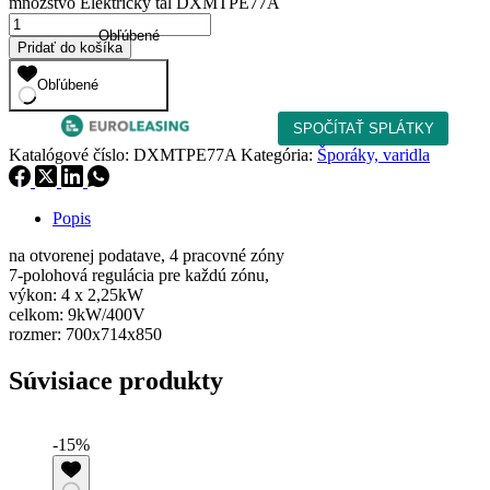
množstvo Elektrický tál DXMTPE77A
Obľúbené
Pridať do košíka
Obľúbené
Katalógové číslo:
DXMTPE77A
Kategória:
Šporáky, varidla
Popis
na otvorenej podatave, 4 pracovné zóny
7-polohová regulácia pre každú zónu,
výkon: 4 x 2,25kW
celkom: 9kW/400V
rozmer: 700x714x850
Súvisiace produkty
-15%