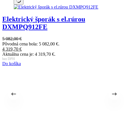
Elektrický šporák s el.rúrou
DXMPQ912FE
5 082,00
€
2
Pôvodná cena bola: 5 082,00 €.
P
4 319,70
€
1
Aktuálna cena je: 4 319,70 €.
A
bez DPH
b
Do košíka
D