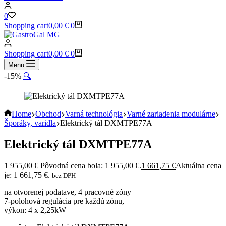
0
Shopping cart
0,00
€
0
Shopping cart
0,00
€
0
Menu
-15%
🔍
Home
Obchod
Varná technológia
Varné zariadenia modulárne
Šporáky, varidla
Elektrický tál DXMTPE77A
Elektrický tál DXMTPE77A
1 955,00
€
Pôvodná cena bola: 1 955,00 €.
1 661,75
€
Aktuálna cena
je: 1 661,75 €.
bez DPH
na otvorenej podatave, 4 pracovné zóny
7-polohová regulácia pre každú zónu,
výkon: 4 x 2,25kW