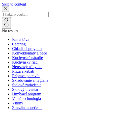
Skip to content
No results
Bar a káva
Catering
Chladiaci program
Konvektomaty a pece
Kuchynské náradie
Kuchynský riad
Nerezový nábytok
Pizza a kebab
Príprava potravín
Skladovanie a hygiena
Stolové zariadenia
Stolový inventár
Umývací program
Varná technológia
Vitríny
Zmrzlina a pečenie