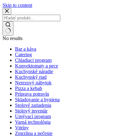
Skip to content
No results
Bar a káva
Catering
Chladiaci program
Konvektomaty a pece
Kuchynské náradie
Kuchynský riad
Nerezový nábytok
Pizza a kebab
Príprava potravín
Skladovanie a hygiena
Stolové zariadenia
Stolový inventár
Umývací program
Varná technológia
Vitríny
Zmrzlina a pečenie