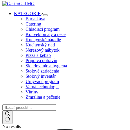
KATEGÓRIE
Bar a káva
Catering
Chladiaci program
Konvektomaty a pece
Kuchynské náradie
Kuchynský riad
Nerezový nábytok
Pizza a kebab
Príprava potravín
Skladovanie a hygiena
Stolové zariadenia
Stolový inventár
Umývací program
Varná technológia
Vitríny
Zmrzlina a pečenie
No results