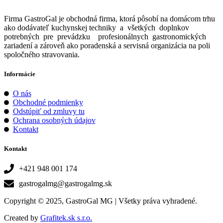
Firma GastroGal je obchodná firma, ktorá pôsobí na domácom trhu
ako dodávateľ kuchynskej techniky a všetkých doplnkov
potrebných pre prevádzku profesionálnych gastronomických
zariadení a zároveň ako poradenská a servisná organizácia na poli
spoločného stravovania.
Informácie
O nás
Obchodné podmienky
Odstúpiť od zmluvy tu
Ochrana osobných údajov
Kontakt
Kontakt
+421 948 001 174
gastrogalmg@gastrogalmg.sk
Copyright © 2025, GastroGal MG | Všetky práva vyhradené.
Created by
Grafitek.sk s.r.o.