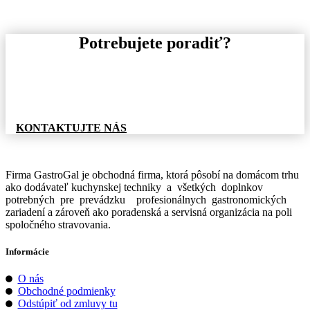
Potrebujete poradiť?
Pre informácie o tovare, alebo cenovej ponuke, nás
neváhajte kontaktovať.
KONTAKTUJTE NÁS
Firma GastroGal je obchodná firma, ktorá pôsobí na domácom trhu
ako dodávateľ kuchynskej techniky a všetkých doplnkov
potrebných pre prevádzku profesionálnych gastronomických
zariadení a zároveň ako poradenská a servisná organizácia na poli
spoločného stravovania.
Informácie
O nás
Obchodné podmienky
Odstúpiť od zmluvy tu