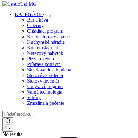
KATEGÓRIE
Bar a káva
Catering
Chladiaci program
Konvektomaty a pece
Kuchynské náradie
Kuchynský riad
Nerezový nábytok
Pizza a kebab
Príprava potravín
Skladovanie a hygiena
Stolové zariadenia
Stolový inventár
Umývací program
Varná technológia
Vitríny
Zmrzlina a pečenie
No results