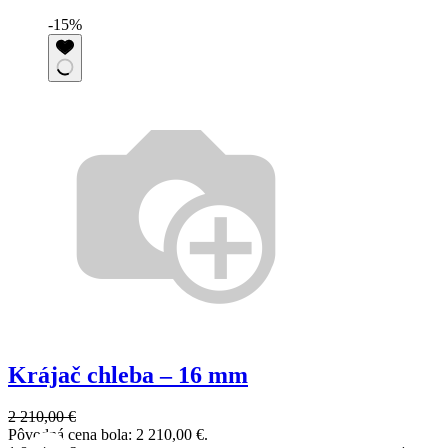
-15%
2
P
2
A
b
D
Krájač chleba – 16 mm
2 210,00
€
Pôvodná cena bola: 2 210,00 €.