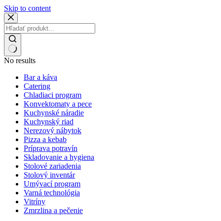
Skip to content
No results
Bar a káva
Catering
Chladiaci program
Konvektomaty a pece
Kuchynské náradie
Kuchynský riad
Nerezový nábytok
Pizza a kebab
Príprava potravín
Skladovanie a hygiena
Stolové zariadenia
Stolový inventár
Umývací program
Varná technológia
Vitríny
Zmrzlina a pečenie