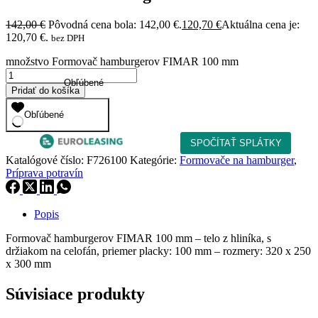
142,00
€
Pôvodná cena bola: 142,00 €.
120,70
€
Aktuálna cena je:
120,70 €.
bez DPH
množstvo Formovač hamburgerov FIMAR 100 mm
Obľúbené
Pridať do košíka
Obľúbené
Katalógové číslo:
F726100
Kategórie:
Formovače na hamburger
,
Príprava potravín
Popis
Formovač hamburgerov FIMAR 100 mm – telo z hliníka, s
držiakom na celofán, priemer placky: 100 mm – rozmery: 320 x 250
x 300 mm
Súvisiace produkty