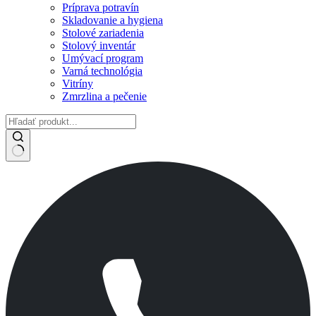
Príprava potravín
Skladovanie a hygiena
Stolové zariadenia
Stolový inventár
Umývací program
Varná technológia
Vitríny
Zmrzlina a pečenie
No
results