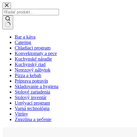
Skip
to
content
No
Bar a káva
results
Catering
Chladiaci program
Konvektomaty a pece
Kuchynské náradie
Kuchynský riad
Nerezový nábytok
Pizza a kebab
Príprava potravín
Skladovanie a hygiena
Stolové zariadenia
Stolový inventár
Umývací program
Varná technológia
Vitríny
Zmrzlina a pečenie