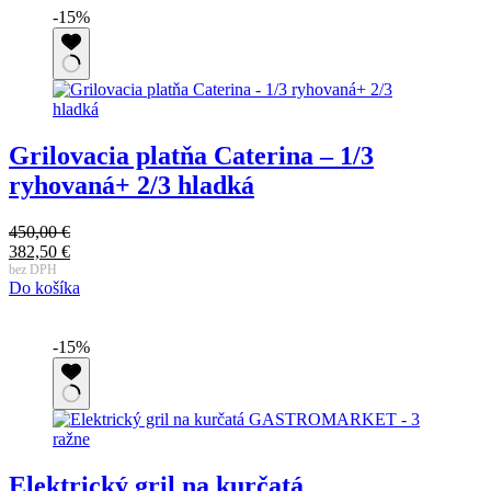
-15%
Grilovacia platňa Caterina – 1/3
ryhovaná+ 2/3 hladká
450,00
€
Pôvodná
382,50
€
cena
Aktuálna
bez DPH
Do košíka
bola:
cena
450,00 €.
je:
382,50 €.
-15%
Elektrický gril na kurčatá