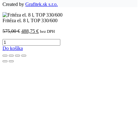
Created by
Grafitek.sk s.r.o.
Fritéza el. 8 l, TOP 330/600
Pôvodná
Aktuálna
575,00
€
488,75
€
bez DPH
cena
cena
množstvo
bola:
je:
Fritéza
575,00 €.
488,75 €.
Do košíka
el.
8
l,
TOP
330/600