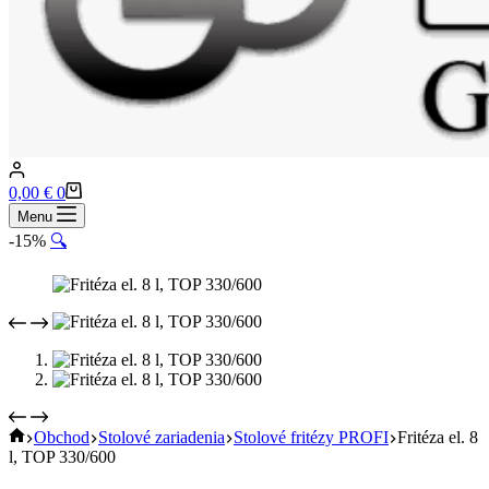
Shopping
0,00
€
0
cart
Menu
-15%
🔍
Home
Obchod
Stolové zariadenia
Stolové fritézy PROFI
Fritéza el. 8
l, TOP 330/600