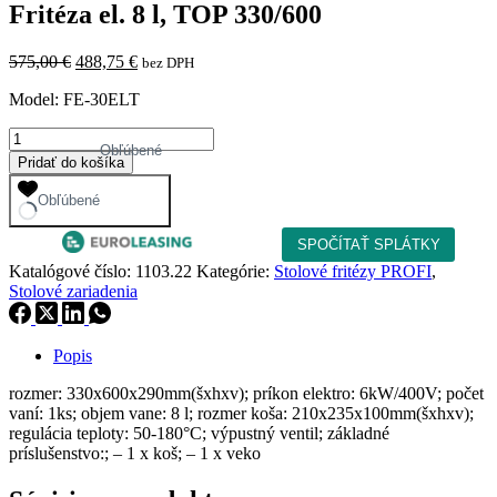
Fritéza el. 8 l, TOP 330/600
Pôvodná
Aktuálna
575,00
€
488,75
€
bez DPH
cena
cena
Model: FE-30ELT
bola:
je:
575,00 €.
488,75 €.
množstvo
Obľúbené
Fritéza
Pridať do košíka
el.
8
Obľúbené
l,
TOP
330/600
Katalógové číslo:
1103.22
Kategórie:
Stolové fritézy PROFI
,
Stolové zariadenia
Popis
rozmer: 330x600x290mm(šxhxv); príkon elektro: 6kW/400V; počet
vaní: 1ks; objem vane: 8 l; rozmer koša: 210x235x100mm(šxhxv);
regulácia teploty: 50-180°C; výpustný ventil; základné
príslušenstvo:; – 1 x koš; – 1 x veko