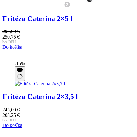
Fritéza Caterina 2×5 l
295,00
€
Pôvodná
250,75
€
cena
Aktuálna
bez DPH
Do košíka
bola:
cena
295,00 €.
je:
250,75 €.
-15%
Fritéza Caterina 2×3,5 l
245,00
€
Pôvodná
208,25
€
cena
Aktuálna
bez DPH
Do košíka
bola:
cena
245,00 €.
je:
208,25 €.