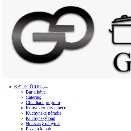
KATEGÓRIE
Bar a káva
Catering
Chladiaci program
Konvektomaty a pece
Kuchynské náradie
Kuchynský riad
Nerezový nábytok
Pizza a kebab