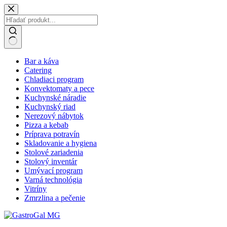
Bar a káva
Catering
Chladiaci program
Konvektomaty a pece
Kuchynské náradie
Kuchynský riad
Nerezový nábytok
Pizza a kebab
Príprava potravín
Skladovanie a hygiena
Stolové zariadenia
Stolový inventár
Umývací program
Varná technológia
Vitríny
Zmrzlina a pečenie