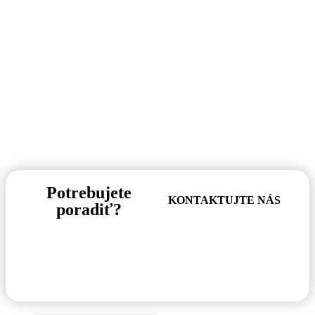
Potrebujete
KONTAKTUJTE NÁS
poradiť?
Pre informácie o tovare,
alebo cenovej ponuke, nás
neváhajte kontaktovať.