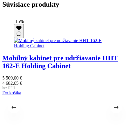
Súvisiace produkty
-15%
Mobilný kabinet pre udržiavanie HHT
162-E Holding Cabinet
5 509,00
€
9
4 682,65
€
8
bez DPH
b
Do košíka
D