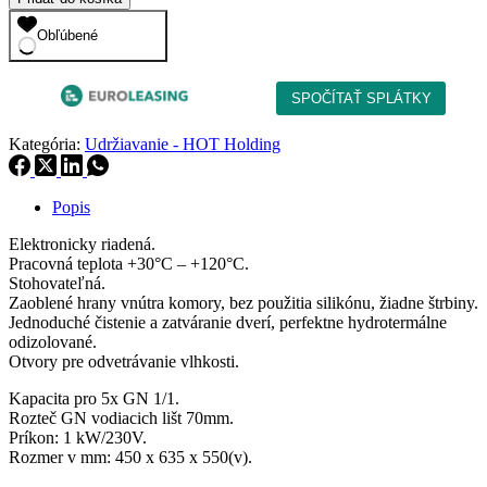
Obľúbené
Kategória:
Udržiavanie - HOT Holding
Popis
Elektronicky riadená.
Pracovná teplota +30°C – +120°C.
Stohovateľná.
Zaoblené hrany vnútra komory, bez použitia silikónu, žiadne štrbiny.
Jednoduché čistenie a zatváranie dverí, perfektne hydrotermálne
odizolované.
Otvory pre odvetrávanie vlhkosti.
Kapacita pro 5x GN 1/1.
Rozteč GN vodiacich lišt 70mm.
Príkon: 1 kW/230V.
Rozmer v mm: 450 x 635 x 550(v).