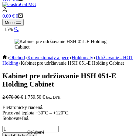
0,00
€
0
Menu
-15%
🔍
Obchod
Konvektomaty a pece
Holdomaty
Udržiavanie - HOT
Holding
Kabinet pre udržiavanie HSH 051-E Holding Cabinet
Kabinet pre udržiavanie HSH 051-E
Holding Cabinet
2 070,00
€
1 759,50
€
bez DPH
Elektronicky riadená.
Pracovná teplota +30°C – +120°C.
Stohovateľná.
Obľúbené
Pridať do košíka