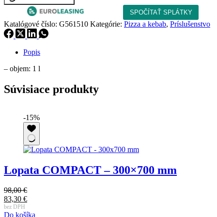
METAL
-
Katalógové číslo:
G561510
Kategórie:
Pizza a kebab
,
Príslušenstvo
1
L
Popis
– objem: 1 l
Súvisiace produkty
-15%
Lopata COMPACT – 300×700 mm
98,00
€
Pôvodná
83,30
€
cena
Aktuálna
bez DPH
9
Do košíka
bola:
cena