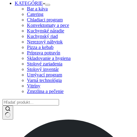
KATEGÓRIE
Bar a káva
Catering
Chladiaci program
Konvektomaty a pece
Kuchynské náradie
Kuchynský riad
Nerezový nábytok
Pizza a kebab
Príprava potravín
Skladovanie a hygiena
Stolové zariadenia
Stolový inventár
Umývací program
Varná technológia
Vitríny
Zmrzlina a pečenie
No
results