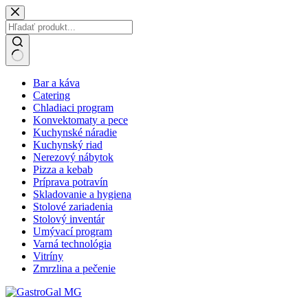
Skip
to
content
No
Bar a káva
results
Catering
Chladiaci program
Konvektomaty a pece
Kuchynské náradie
Kuchynský riad
Nerezový nábytok
Pizza a kebab
Príprava potravín
Skladovanie a hygiena
Stolové zariadenia
Stolový inventár
Umývací program
Varná technológia
Vitríny
Zmrzlina a pečenie