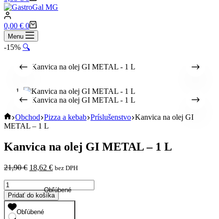
cart
Shopping
0,00
€
0
cart
Menu
-15%
🔍
Home
Obchod
Pizza a kebab
Príslušenstvo
Kanvica na olej GI
METAL – 1 L
Kanvica na olej GI METAL – 1 L
Pôvodná
Aktuálna
21,90
€
18,62
€
bez DPH
cena
cena
množstvo
bola:
je:
Obľúbené
Kanvica
21,90 €.
18,62 €.
Pridať do košíka
na
olej
Obľúbené
GI