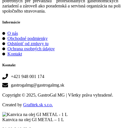
potrebných pre prevádzku profesionálnych gastronomických
zariadení a zároveň ako poradenská a servisná organizácia na poli
spoločného stravovania.
Informácie
O nás
Obchodné podmienky
Odstúpiť od zmluvy tu
Ochrana osobných údajov
Kontakt
Kontakt
+421 948 001 174
gastrogalmg@gastrogalmg.sk
Copyright © 2025, GastroGal MG | Všetky práva vyhradené.
Created by
Grafitek.sk s.r.o.
Kanvica na olej GI METAL – 1 L