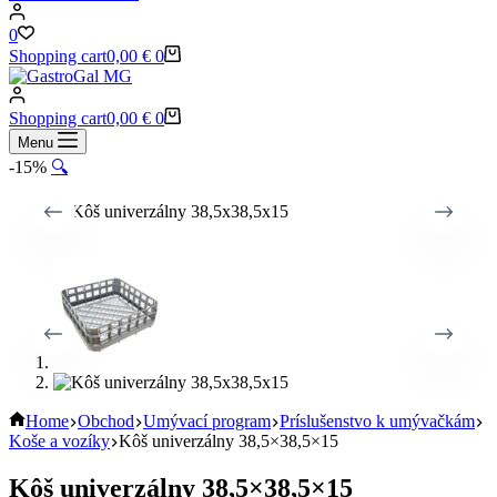
0
Shopping cart
0,00
€
0
Shopping cart
0,00
€
0
Menu
-15%
🔍
Home
Obchod
Umývací program
Príslušenstvo k umývačkám
Koše a vozíky
Kôš univerzálny 38,5×38,5×15
Kôš univerzálny 38,5×38,5×15