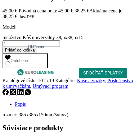
45,00
€
Pôvodná cena bola: 45,00 €.
38,25
€
Aktuálna cena je:
38,25 €.
bez DPH
Model:
množstvo Kôš univerzálny 38,5x38,5x15
Obľúbené
Pridať do košíka
Obľúbené
Katalógové číslo:
1015.19
Kategórie:
Koše a vozíky
,
Príslušenstvo
k umývačkám
,
Umývací program
Popis
rozmer: 385x385x150mm(šxhxv)
Súvisiace produkty