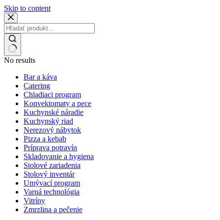
Skip to content
No results
Bar a káva
Catering
Chladiaci program
Konvektomaty a pece
Kuchynské náradie
Kuchynský riad
Nerezový nábytok
Pizza a kebab
Príprava potravín
Skladovanie a hygiena
Stolové zariadenia
Stolový inventár
Umývací program
Varná technológia
Vitríny
Zmrzlina a pečenie