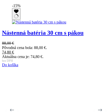
-15%
Nástenná batéria 30 cm s pákou
88,00
€
3
Pôvodná cena bola: 88,00 €.
P
74,80
€
2
Aktuálna cena je: 74,80 €.
A
bez DPH
b
Do košíka
D