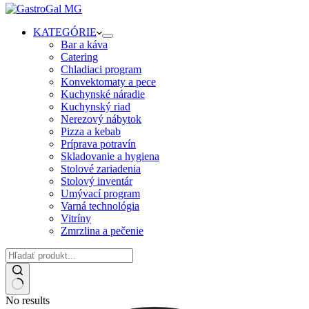
KATEGÓRIE
Bar a káva
Catering
Chladiaci program
Konvektomaty a pece
Kuchynské náradie
Kuchynský riad
Nerezový nábytok
Pizza a kebab
Príprava potravín
Skladovanie a hygiena
Stolové zariadenia
Stolový inventár
Umývací program
Varná technológia
Vitríny
Zmrzlina a pečenie
No results