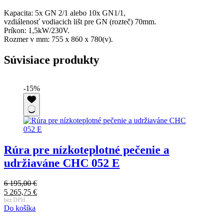
Kapacita: 5x GN 2/1 alebo 10x GN1/1,
vzdiálenosť vodiacich lišt pre GN (rozteč) 70mm.
Príkon: 1,5kW/230V.
Rozmer v mm: 755 x 860 x 780(v).
Súvisiace produkty
-15%
Rúra pre nízkoteplotné pečenie a
udržiaváne CHC 052 E
7
P
6 195,00
€
6
Pôvodná
c
A
5 265,75
€
b
D
cena
Aktuálna
b
c
bez DPH
Do košíka
bola:
cena
7
j
6
je:
5
6