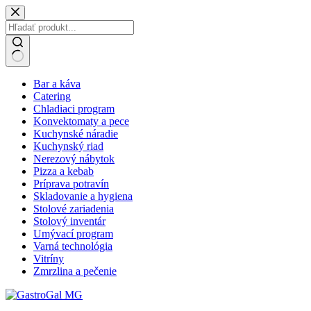
Skip
to
content
No
Bar a káva
results
Catering
Chladiaci program
Konvektomaty a pece
Kuchynské náradie
Kuchynský riad
Nerezový nábytok
Pizza a kebab
Príprava potravín
Skladovanie a hygiena
Stolové zariadenia
Stolový inventár
Umývací program
Varná technológia
Vitríny
Zmrzlina a pečenie