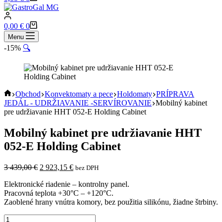
cart
Shopping
0,00
€
0
cart
Menu
-15%
🔍
Home
Obchod
Konvektomaty a pece
Holdomaty
PRÍPRAVA
JEDÁL - UDRŽIAVANIE -SERVÍROVANIE
Mobilný kabinet
pre udržiavanie HHT 052-E Holding Cabinet
Mobilný kabinet pre udržiavanie HHT
052-E Holding Cabinet
Pôvodná
Aktuálna
3 439,00
€
2 923,15
€
bez DPH
cena
cena
Elektronické riadenie – kontrolny panel.
bola:
je:
Pracovná teplota +30°C – +120°C.
3
2
Zaoblené hrany vnútra komory, bez použitia silikónu, žiadne štrbiny.
439,00 €.
923,15 €.
množstvo