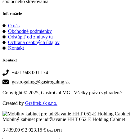
spoločného stravovania.
Informácie
O nás
Obchodné podmienky
Odstúpiť od zmluvy tu
Ochrana osobných údajov
Kontakt
Kontakt
+421 948 001 174
gastrogalmg@gastrogalmg.sk
Copyright © 2025, GastroGal MG | Všetky práva vyhradené.
Created by
Grafitek.sk s.r.o.
Mobilný kabinet pre udržiavanie HHT 052-E Holding Cabinet
Pôvodná
Aktuálna
3 439,00
€
2 923,15
€
bez DPH
cena
cena