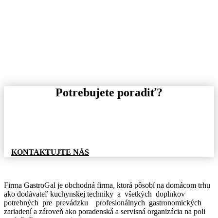
Potrebujete poradiť?
Pre informácie o tovare, alebo cenovej ponuke, nás
neváhajte kontaktovať.
KONTAKTUJTE NÁS
Firma GastroGal je obchodná firma, ktorá pôsobí na domácom trhu
ako dodávateľ kuchynskej techniky a všetkých doplnkov
potrebných pre prevádzku profesionálnych gastronomických
zariadení a zároveň ako poradenská a servisná organizácia na poli