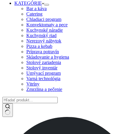
KATEGÓRIE
Bar a káva
Catering
Chladiaci program
Konvektomaty a pece
Kuchynské náradie
Kuchynský riad
Nerezový nábytok
Pizza a kebab
Príprava potravín
Skladovanie a hygiena
Stolové zariadenia
Stolový inventár
Umývací program
Varná technológia
Vitríny
Zmrzlina a pečenie
No
results