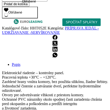
Obľúbené
Mobilný
Pridať do košíka
kabinet
pre
Obľúbené
udržiavanie
HHT
052-
Katalógové číslo:
HHT052E
Kategória:
PRÍPRAVA JEDÁL -
E
UDRŽIAVANIE -SERVÍROVANIE
Holding
Cabinet
Popis
Elektronické riadenie – kontrolny panel.
Pracovná teplota +30°C – +120°C.
Zaoblené hrany vnútra komory, bez použitia silikónu, žiadne štrbiny.
Jednoduché čistenie a zatváranie dverí, perfektne hydrotermálne
odizolované.
Otvory pre odvetrávanie vlhkosti z priestoru komory.
Ochranné PVC nárazníky okolo spodnej časti zariadenia chránia
pred okopaním a poškodením a predĺži intergritu
a životnosť zariadenia.