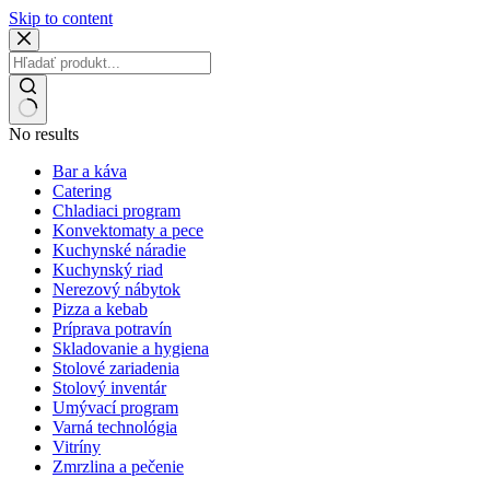
Skip to content
No results
Bar a káva
Catering
Chladiaci program
Konvektomaty a pece
Kuchynské náradie
Kuchynský riad
Nerezový nábytok
Pizza a kebab
Príprava potravín
Skladovanie a hygiena
Stolové zariadenia
Stolový inventár
Umývací program
Varná technológia
Vitríny
Zmrzlina a pečenie