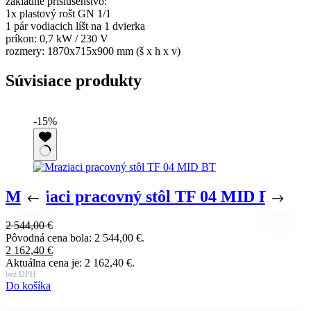
základné príslušenstvo:
1x plastový rošt GN 1/1
1 pár vodiacich líšt na 1 dvierka
príkon: 0,7 kW / 230 V
rozmery: 1870x715x900 mm (š x h x v)
Súvisiace produkty
-15%
Mraziaci pracovný stôl TF 04 MID BT
2 544,00
€
1
Pôvodná cena bola: 2 544,00 €.
P
2 162,40
€
1
Aktuálna cena je: 2 162,40 €.
A
bez DPH
b
Do košíka
D