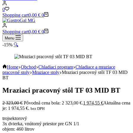
0
Shopping cart
0,00
€
0
Shopping cart
0,00
€
0
Menu
-15%
🔍
Home
Obchod
Chladiaci program
Chladiace a mraziace
pracovné stoly
Mraziace stoly
Mraziaci pracovný stôl TF 03 MID
BT
Mraziaci pracovný stôl TF 03 MID BT
2 323,00
€
Pôvodná cena bola: 2 323,00 €.
1 974,55
€
Aktuálna cena
je: 1 974,55 €.
bez DPH
trojsektorový
3x dvierka, vnútorný priestor pre GN 1/1
objem: 460 litrov