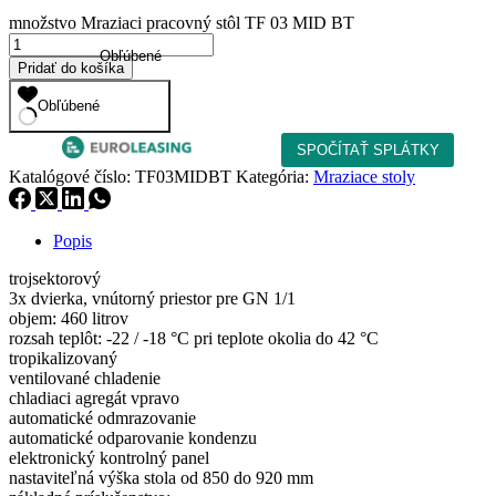
množstvo Mraziaci pracovný stôl TF 03 MID BT
Obľúbené
Pridať do košíka
Obľúbené
Katalógové číslo:
TF03MIDBT
Kategória:
Mraziace stoly
Popis
trojsektorový
3x dvierka, vnútorný priestor pre GN 1/1
objem: 460 litrov
rozsah teplôt: -22 / -18 °C pri teplote okolia do 42 °C
tropikalizovaný
ventilované chladenie
chladiaci agregát vpravo
automatické odmrazovanie
automatické odparovanie kondenzu
elektronický kontrolný panel
nastaviteľná výška stola od 850 do 920 mm