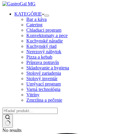
KATEGÓRIE
Bar a káva
Catering
Chladiaci program
Konvektomaty a pece
Kuchynské náradie
Kuchynský riad
Nerezový nábytok
Pizza a kebab
Príprava potravín
Skladovanie a hygiena
Stolové zariadenia
Stolový inventár
Umývací program
Varná technológia
Vitríny
Zmrzlina a pečenie
No results