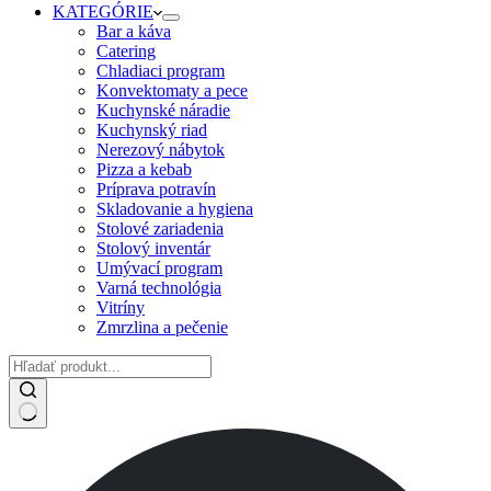
KATEGÓRIE
Bar a káva
Catering
Chladiaci program
Konvektomaty a pece
Kuchynské náradie
Kuchynský riad
Nerezový nábytok
Pizza a kebab
Príprava potravín
Skladovanie a hygiena
Stolové zariadenia
Stolový inventár
Umývací program
Varná technológia
Vitríny
Zmrzlina a pečenie
No
results