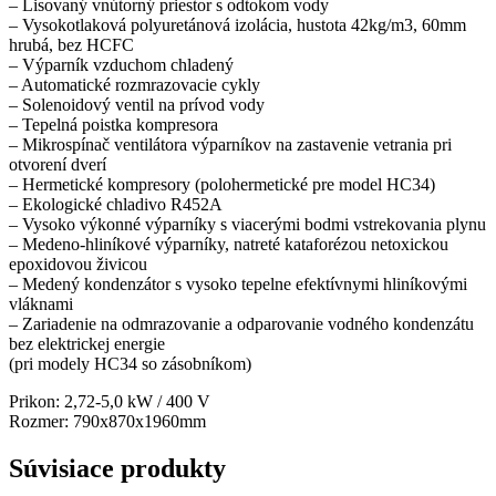
– Lisovaný vnútorný priestor s odtokom vody
– Vysokotlaková polyuretánová izolácia, hustota 42kg/m3, 60mm
hrubá, bez HCFC
– Výparník vzduchom chladený
– Automatické rozmrazovacie cykly
– Solenoidový ventil na prívod vody
– Tepelná poistka kompresora
– Mikrospínač ventilátora výparníkov na zastavenie vetrania pri
otvorení dverí
– Hermetické kompresory (polohermetické pre model HC34)
– Ekologické chladivo R452A
– Vysoko výkonné výparníky s viacerými bodmi vstrekovania plynu
– Medeno-hliníkové výparníky, natreté kataforézou netoxickou
epoxidovou živicou
– Medený kondenzátor s vysoko tepelne efektívnymi hliníkovými
vláknami
– Zariadenie na odmrazovanie a odparovanie vodného kondenzátu
bez elektrickej energie
(pri modely HC34 so zásobníkom)
Prikon: 2,72-5,0 kW / 400 V
Rozmer: 790x870x1960mm
Súvisiace produkty