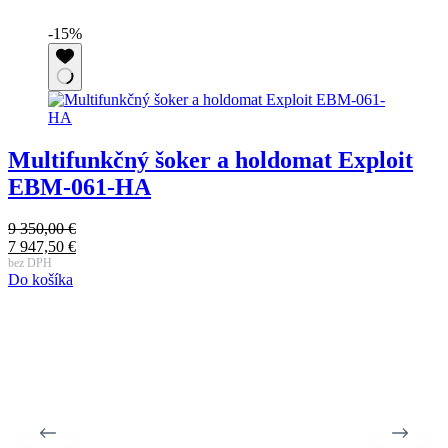
-15%
Multifunkčný šoker a holdomat Exploit
EBM-061-HA
9 350,00
€
Pôvodná
7 947,50
€
cena
Aktuálna
bez DPH
Do košíka
bola:
cena
9
je:
350,00 €.
7
947,50 €.