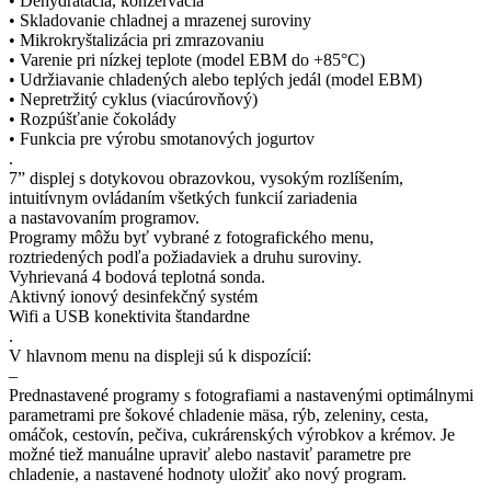
• Dehydratácia, konzervácia
• Skladovanie chladnej a mrazenej suroviny
• Mikrokryštalizácia pri zmrazovaniu
• Varenie pri nízkej teplote (model EBM do +85°C)
• Udržiavanie chladených alebo teplých jedál (model EBM)
• Nepretržitý cyklus (viacúrovňový)
• Rozpúšťanie čokolády
• Funkcia pre výrobu smotanových jogurtov
.
7” displej s dotykovou obrazovkou, vysokým rozlíšením,
intuitívnym ovládaním všetkých funkcií zariadenia
a nastavovaním programov.
Programy môžu byť vybrané z fotografického menu,
roztriedených podľa požiadaviek a druhu suroviny.
Vyhrievaná 4 bodová teplotná sonda.
Aktivný ionový desinfekčný systém
Wifi a USB konektivita štandardne
.
V hlavnom menu na displeji sú k dispozícií:
–
Prednastavené programy s fotografiami a nastavenými optimálnymi
parametrami pre šokové chladenie mäsa, rýb, zeleniny, cesta,
omáčok, cestovín, pečiva, cukrárenských výrobkov a krémov. Je
možné tiež manuálne upraviť alebo nastaviť parametre pre
chladenie, a nastavené hodnoty uložiť ako nový program.