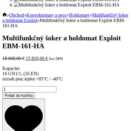
Home
Obchod
Konvektomaty a pece
Holdomaty
Multifunkčný šoker
a holdomat Exploit
Multifunkčný šoker a holdomat Exploit EBM-
161-HA
Multifunkčný šoker a holdomat Exploit
EBM-161-HA
Pôvodná
Aktuálna
18 600,00
€
15 810,00
€
bez DPH
cena
cena
Kapacita:
bola:
je:
16 GN1/1, (16 EN)
18
15
rozsah prac.teplot +85°C / -40°C
600,00 €.
810,00 €.
množstvo
Multifunkčný
Pridať do košíka
šoker
a
holdomat
Exploit
EBM-
161-
HA