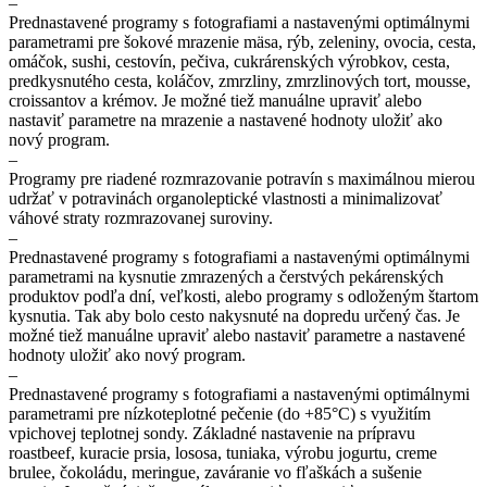
–
Prednastavené programy s fotografiami a nastavenými optimálnymi
parametrami pre šokové mrazenie mäsa, rýb, zeleniny, ovocia, cesta,
omáčok, sushi, cestovín, pečiva, cukrárenských výrobkov, cesta,
predkysnutého cesta, koláčov, zmrzliny, zmrzlinových tort, mousse,
croissantov a krémov. Je možné tiež manuálne upraviť alebo
nastaviť parametre na mrazenie a nastavené hodnoty uložiť ako
nový program.
–
Programy pre riadené rozmrazovanie potravín s maximálnou mierou
udržať v potravinách organoleptické vlastnosti a minimalizovať
váhové straty rozmrazovanej suroviny.
–
Prednastavené programy s fotografiami a nastavenými optimálnymi
parametrami na kysnutie zmrazených a čerstvých pekárenských
produktov podľa dní, veľkosti, alebo programy s odloženým štartom
kysnutia. Tak aby bolo cesto nakysnuté na dopredu určený čas. Je
možné tiež manuálne upraviť alebo nastaviť parametre a nastavené
hodnoty uložiť ako nový program.
–
Prednastavené programy s fotografiami a nastavenými optimálnymi
parametrami pre nízkoteplotné pečenie (do +85°C) s využitím
vpichovej teplotnej sondy. Základné nastavenie na prípravu
roastbeef, kuracie prsia, lososa, tuniaka, výrobu jogurtu, creme
brulee, čokoládu, meringue, zaváranie vo fľaškách a sušenie