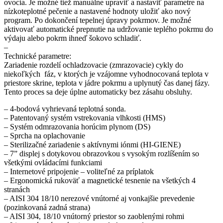
ovocia. Je možné tiež manuálne upraviť a nastaviť parametre na
nízkoteplotné pečenie a nastavené hodnoty uložiť ako nový
program. Po dokončení tepelnej úpravy pokrmov. Je možné
aktivovať automatické prepnutie na udržovanie teplého pokrmu do
výdaju alebo pokrm ihneď šokovo schladiť.
–
Technické parametre:
Zariadenie rozdelí ochladzovacie (zmrazovacie) cykly do
niekoľkých fáz, v ktorých je vzájomne vyhodnocovaná teplota v
priestore skrine, teplota v jádre pokrmu a uplynutý čas danej fázy.
Tento proces sa deje úplne automaticky bez zásahu obsluhy.
– 4-bodová vyhrievaná teplotná sonda.
– Patentovaný systém vstrekovania vlhkosti (HMS)
– Systém odmrazovania horúcim plynom (DS)
– Sprcha na oplachovanie
– Sterilizačné zariadenie s aktívnymi iónmi (HI-GIENE)
– 7” displej s dotykovou obrazovkou s vysokým rozlíšením so
všetkými ovládacími funkciami
– Internetové pripojenie – voliteľné za príplatok
– Ergonomická rukoväť a magnetické tesnenie na všetkých 4
stranách
– AISI 304 18/10 nerezové vnútorné aj vonkajšie prevedenie
(pozinkovaná zadná strana)
– AISI 304, 18/10 vnútorný priestor so zaoblenými rohmi