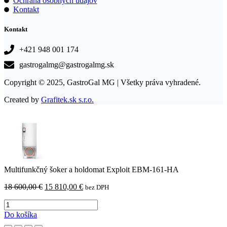
Ochrana osobných údajov
Kontakt
Kontakt
+421 948 001 174
gastrogalmg@gastrogalmg.sk
Copyright © 2025, GastroGal MG | Všetky práva vyhradené.
Created by
Grafitek.sk s.r.o.
Multifunkčný šoker a holdomat Exploit EBM-161-HA
Pôvodná
Aktuálna
18 600,00
€
15 810,00
€
bez DPH
cena
cena
množstvo
bola:
je:
Multifunkčný
18
15
Do košíka
šoker
600,00 €.
810,00 €.