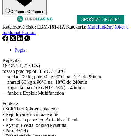
Obľúbené
Obľúbené
Katalógové číslo:
EBM-161-HA
Kategória:
Multifunkčný šoker a
holdomat Exploit
Popis
Kapacita:
16 GN1/1, (16 EN)
rozsah prac.teplot +85°C / -40°C
––schladí 90 kg potravín z 90°C na +3°C do 90min
––zmrazí 60 kg z 90°C na -18°C do 240min
––kapacita max 16xGN1/1 (EN) – 40mm,
––funkcia Exploit Multifunction
Funkcie
• Soft/Hard šokové chladenie
• Regulované rozmrazovanie
• Likvidacia parazitou Anisakis a Taenia
• Kysnutie cesta, odklad kysnutia
• Pasterizácia