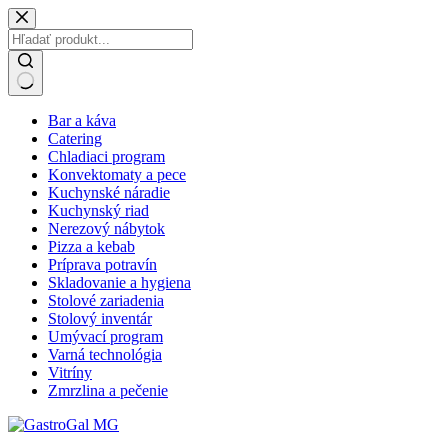
Skip
to
content
No
Bar a káva
results
Catering
Chladiaci program
Konvektomaty a pece
Kuchynské náradie
Kuchynský riad
Nerezový nábytok
Pizza a kebab
Príprava potravín
Skladovanie a hygiena
Stolové zariadenia
Stolový inventár
Umývací program
Varná technológia
Vitríny
Zmrzlina a pečenie