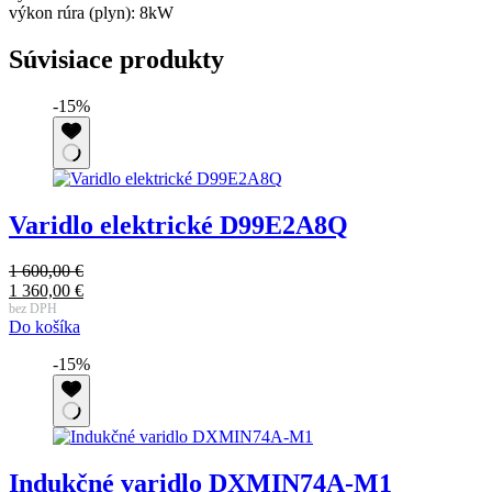
výkon rúra (plyn): 8kW
Súvisiace produkty
-15%
Varidlo elektrické D99E2A8Q
1 600,00
€
Pôvodná
1 360,00
€
cena
Aktuálna
bez DPH
Do košíka
bola:
cena
1
je:
-15%
600,00 €.
1
360,00 €.
Indukčné varidlo DXMIN74A-M1