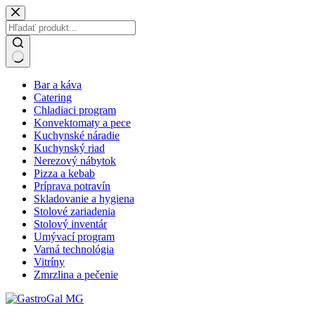
Skip
to
content
No
Bar a káva
results
Catering
Chladiaci program
Konvektomaty a pece
Kuchynské náradie
Kuchynský riad
Nerezový nábytok
Pizza a kebab
Príprava potravín
Skladovanie a hygiena
Stolové zariadenia
Stolový inventár
Umývací program
Varná technológia
Vitríny
Zmrzlina a pečenie