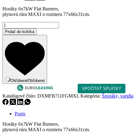
cena
cena
Horáky 6x7kW Flat Burners,
bola:
je:
plynová rúra MAXI o rozmeru 77x66x31cm.
2
2
859,00 €.
430,15 €.
množstvo
Plynový
Pridať do košíka
šporák
s
plyn.
rúrou
Maxi
DXMFB711FGMXL
Obľúbené
Obľúbené
Katalógové číslo:
DXMFB711FGMXL
Kategória:
Šporáky, varidla
Popis
Horáky 6x7kW Flat Burners,
plynová rúra MAXI o rozmeru 77x66x31cm.