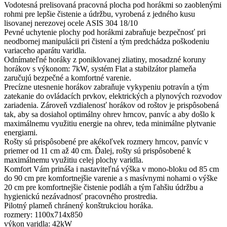
Vodotesná prelisovaná pracovná plocha pod horákmi so zaoblenými
rohmi pre lepšie čistenie a údržbu, vyrobená z jedného kusu
lisovanej nerezovej ocele ASIS 304 18/10
Pevné uchytenie plochy pod horákmi zabraňuje bezpečnosť pri
neodbornej manipulácii pri čistení a tým predchádza poškodeniu
variaceho aparátu varidla.
Odnímateľné horáky z poniklovanej zliatiny, mosadzné koruny
horákov s výkonom: 7kW, systém Flat a stabilzátor plameňa
zaručujú bezpečné a komfortné varenie.
Precízne utesnenie horákov zabraňuje vykypeniu potravín a tým
zatekanie do ovládacích prvkov, elektrických a plynových rozvodov
zariadenia. Zároveň vzdialenosť horákov od roštov je prispôsobená
tak, aby sa dosiahol optimálny ohrev hrncov, panvíc a aby došlo k
maximálnemu využitiu energie na ohrev, teda minimálne plytvanie
energiami.
Rošty sú prispôsobené pre akékoľvek rozmery hrncov, panvíc v
priemer od 11 cm až 40 cm. Ďalej, rošty sú prispôsobené k
maximálnemu využitiu celej plochy varidla.
Komfort Vám prináša i nastaviteľná výška v mono-bloku od 85 cm
do 90 cm pre komfortnejšie varenie a s masívnymi nohami o výške
20 cm pre komfortnejšie čistenie podláh a tým ľahšiu údržbu a
hygienickú nezávadnosť pracovného prostredia.
Pilotný plameň chránený konštrukciou horáka.
rozmery: 1100x714x850
výkon varidla: 42kW