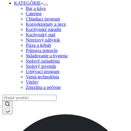
KATEGÓRIE
Bar a káva
Catering
Chladiaci program
Konvektomaty a pece
Kuchynské náradie
Kuchynský riad
Nerezový nábytok
Pizza a kebab
Príprava potravín
Skladovanie a hygiena
Stolové zariadenia
Stolový inventár
Umývací program
Varná technológia
Vitríny
Zmrzlina a pečenie
No
results