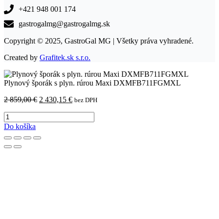
+421 948 001 174
gastrogalmg@gastrogalmg.sk
Copyright © 2025, GastroGal MG | Všetky práva vyhradené.
Created by
Grafitek.sk s.r.o.
Plynový šporák s plyn. rúrou Maxi DXMFB711FGMXL
Pôvodná
Aktuálna
2 859,00
€
2 430,15
€
bez DPH
cena
cena
množstvo
bola:
je:
Plynový
2
2
Do košíka
šporák
859,00 €.
430,15 €.
s
plyn.
rúrou
Maxi
DXMFB711FGMXL