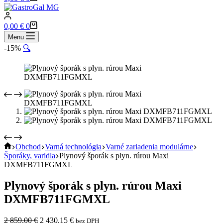
cart
Shopping
0,00
€
0
cart
Menu
-15%
🔍
Home
Obchod
Varná technológia
Varné zariadenia modulárne
Šporáky, varidla
Plynový šporák s plyn. rúrou Maxi
DXMFB711FGMXL
Plynový šporák s plyn. rúrou Maxi
DXMFB711FGMXL
Pôvodná
Aktuálna
2 859,00
€
2 430,15
€
bez DPH