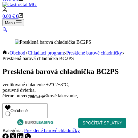
cart
Shopping
0,00
€
0
cart
Menu
🔍
Home
Obchod
Chladiaci program
Presklené barové chladničky
Presklená barová chladnička BC2PS
Presklená barová chladnička BC2PS
ventilované chladenie +2°C/+8°C,
posuvné dvierka,
čierne prevedenie, práškové lakovanie,
Obľúbené
Obľúbené
Kategória:
Presklené barové chladničky