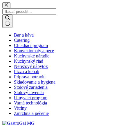
Skip
to
content
No
Bar a káva
results
Catering
Chladiaci program
Konvektomaty a pece
Kuchynské náradie
Kuchynský riad
Nerezový nábytok
Pizza a kebab
Príprava potravín
Skladovanie a hygiena
Stolové zariadenia
Stolový inventár
Umývací program
Varná technológia
Vitríny
Zmrzlina a pečenie