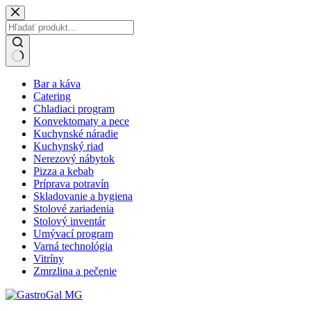
Skip
to
content
No
Bar a káva
results
Catering
Chladiaci program
Konvektomaty a pece
Kuchynské náradie
Kuchynský riad
Nerezový nábytok
Pizza a kebab
Príprava potravín
Skladovanie a hygiena
Stolové zariadenia
Stolový inventár
Umývací program
Varná technológia
Vitríny
Zmrzlina a pečenie