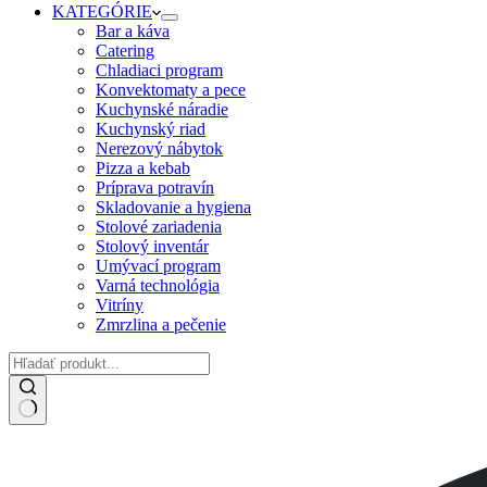
KATEGÓRIE
Bar a káva
Catering
Chladiaci program
Konvektomaty a pece
Kuchynské náradie
Kuchynský riad
Nerezový nábytok
Pizza a kebab
Príprava potravín
Skladovanie a hygiena
Stolové zariadenia
Stolový inventár
Umývací program
Varná technológia
Vitríny
Zmrzlina a pečenie
No
results