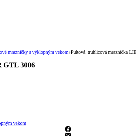
cové mrazničky s výklopným vekom
Pultová, truhlicová mraznička
R GTL 3006
klopným vekom