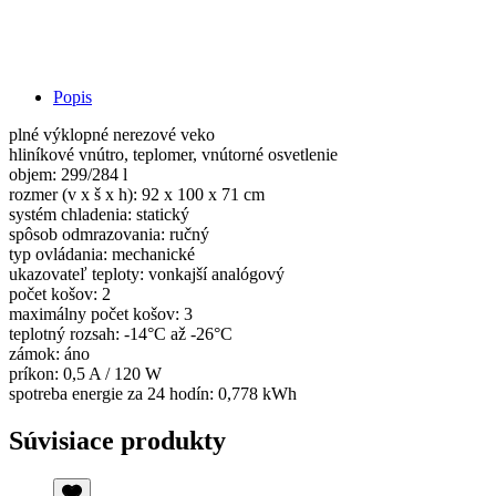
Popis
plné výklopné nerezové veko
hliníkové vnútro, teplomer, vnútorné osvetlenie
objem: 299/284 l
rozmer (v x š x h): 92 x 100 x 71 cm
systém chladenia: statický
spôsob odmrazovania: ručný
typ ovládania: mechanické
ukazovateľ teploty: vonkajší analógový
počet košov: 2
maximálny počet košov: 3
teplotný rozsah: -14°C až -26°C
zámok: áno
príkon: 0,5 A / 120 W
spotreba energie za 24 hodín: 0,778 kWh
Súvisiace produkty