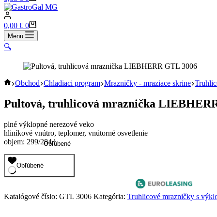
cart
Shopping
0,00
€
0
cart
Menu
🔍
Home
Obchod
Chladiaci program
Mrazničky - mraziace skrine
Truhli
Pultová, truhlicová mraznička LIEBHER
plné výklopné nerezové veko
hliníkové vnútro, teplomer, vnútorné osvetlenie
objem: 299/284 l
Obľúbené
Obľúbené
Katalógové číslo:
GTL 3006
Kategória:
Truhlicové mrazničky s vý