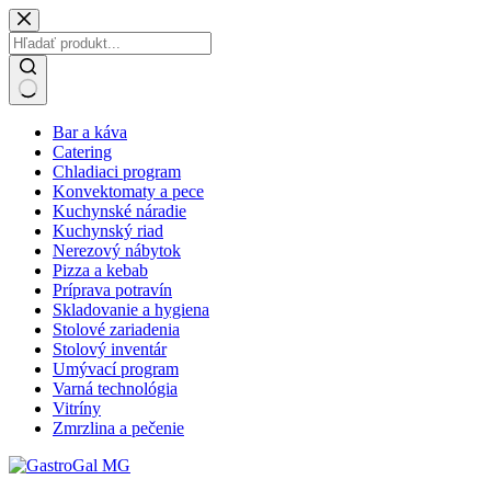
Skip
to
content
No
Bar a káva
results
Catering
Chladiaci program
Konvektomaty a pece
Kuchynské náradie
Kuchynský riad
Nerezový nábytok
Pizza a kebab
Príprava potravín
Skladovanie a hygiena
Stolové zariadenia
Stolový inventár
Umývací program
Varná technológia
Vitríny
Zmrzlina a pečenie