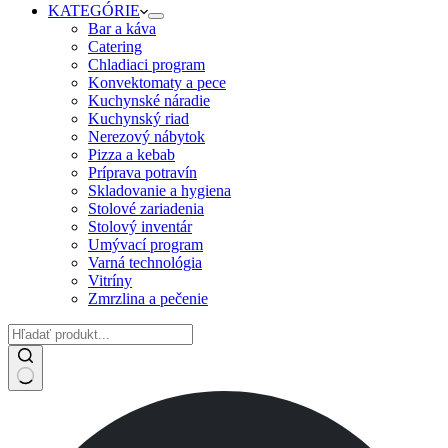
KATEGÓRIE
Bar a káva
Catering
Chladiaci program
Konvektomaty a pece
Kuchynské náradie
Kuchynský riad
Nerezový nábytok
Pizza a kebab
Príprava potravín
Skladovanie a hygiena
Stolové zariadenia
Stolový inventár
Umývací program
Varná technológia
Vitríny
Zmrzlina a pečenie
No
results