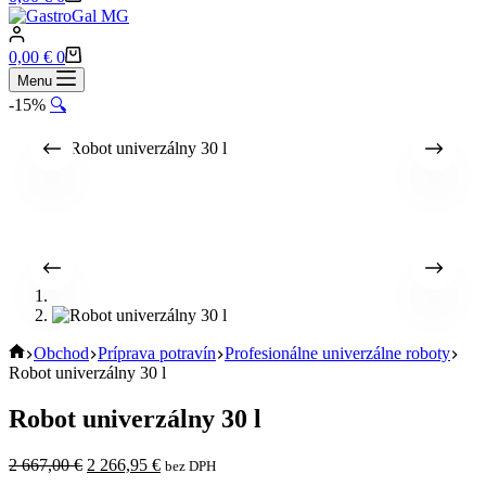
cart
Shopping
0,00
€
0
cart
Menu
-15%
🔍
Home
Obchod
Príprava potravín
Profesionálne univerzálne roboty
Robot univerzálny 30 l
Robot univerzálny 30 l
Pôvodná
Aktuálna
2 667,00
€
2 266,95
€
bez DPH
cena
cena