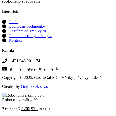
spoločného stravovania.
Informácie
O nás
Obchodné podmienky
Odstúpiť od zmluvy tu
Ochrana osobných údajov
Kontakt
Kontakt
+421 948 001 174
gastrogalmg@gastrogalmg.sk
Copyright © 2025, GastroGal MG | Všetky práva vyhradené.
Created by
Grafitek.sk s.r.o.
Robot univerzálny 30 l
Pôvodná
Aktuálna
2 667,00
€
2 266,95
€
bez DPH
cena
cena