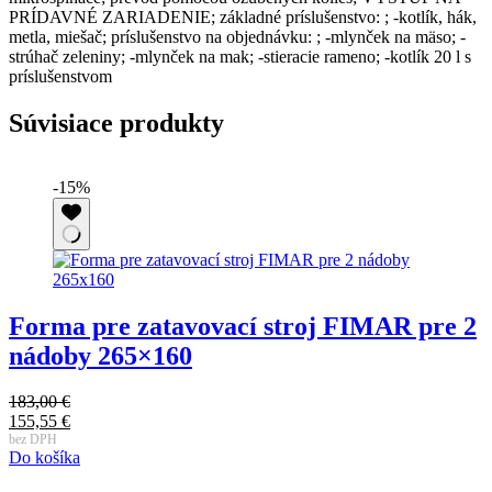
PRÍDAVNÉ ZARIADENIE; základné príslušenstvo: ; -kotlík, hák,
metla, miešač; príslušenstvo na objednávku: ; -mlynček na mäso; -
strúhač zeleniny; -mlynček na mak; -stieracie rameno; -kotlík 20 l s
príslušenstvom
Súvisiace produkty
-15%
Forma pre zatavovací stroj FIMAR pre 2
nádoby 265×160
183,00
€
1
Pôvodná
P
155,55
€
1
cena
Aktuálna
c
A
bez DPH
b
Do košíka
D
bola:
cena
b
c
183,00 €.
je:
1
j