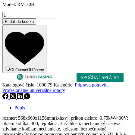
Model: RM-30H
bola:
je:
2
2
množstvo
667,00 €.
266,95 €.
Robot
Pridať do košíka
univerzálny
30
l
Obľúbené
Obľúbené
Katalógové číslo:
1000.79
Kategórie:
Príprava potravín
,
Profesionálne univerzálne roboty
Popis
rozmer: 568x660x1156mm(šxhxv); príkon elektro: 0,75kW/400V;
objem kotlíka: 30 l; regulácia: 3 rýchlosti; mechanický časovač;
zdvíhanie kotlíka: mechanické, kolesom; bezpečnostné
mikrospínače; prevod pomocou ozubených kolies; VÝSTUP NA