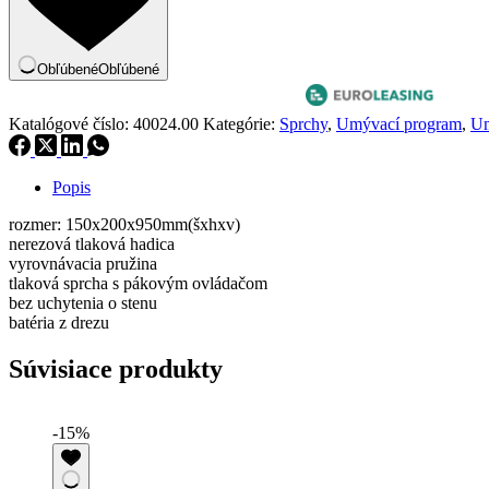
Obľúbené
Obľúbené
Katalógové číslo:
40024.00
Kategórie:
Sprchy
,
Umývací program
,
Um
Popis
rozmer: 150x200x950mm(šxhxv)
nerezová tlaková hadica
vyrovnávacia pružina
tlaková sprcha s pákovým ovládačom
bez uchytenia o stenu
batéria z drezu
Súvisiace produkty
-15%