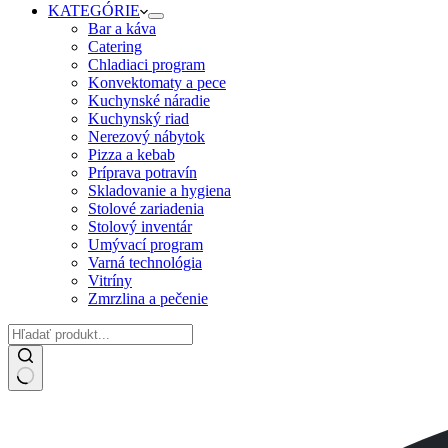
KATEGÓRIE
Bar a káva
Catering
Chladiaci program
Konvektomaty a pece
Kuchynské náradie
Kuchynský riad
Nerezový nábytok
Pizza a kebab
Príprava potravín
Skladovanie a hygiena
Stolové zariadenia
Stolový inventár
Umývací program
Varná technológia
Vitríny
Zmrzlina a pečenie
No
results