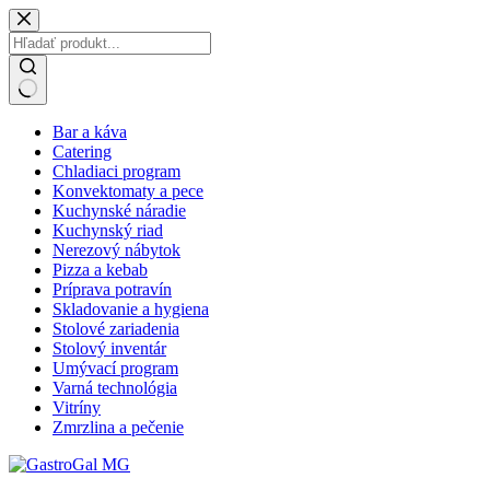
Skip
to
content
No
Bar a káva
results
Catering
Chladiaci program
Konvektomaty a pece
Kuchynské náradie
Kuchynský riad
Nerezový nábytok
Pizza a kebab
Príprava potravín
Skladovanie a hygiena
Stolové zariadenia
Stolový inventár
Umývací program
Varná technológia
Vitríny
Zmrzlina a pečenie