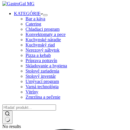
KATEGÓRIE
Bar a káva
Catering
Chladiaci program
Konvektomaty a pece
Kuchynské náradie
Kuchynský riad
Nerezový nábytok
Pizza a kebab
Príprava potravín
Skladovanie a hygiena
Stolové zariadenia
Stolový inventár
Umývací program
Varná technológia
Vitríny
Zmrzlina a pečenie
No results