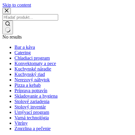
Skip to content
No results
Bar a káva
Catering
Chladiaci program
Konvektomaty a pece
Kuchynské náradie
Kuchynský riad
Nerezový nábytok
Pizza a kebab
Príprava potravín
Skladovanie a hygiena
Stolové zariadenia
Stolový inventár
Umývací program
Varná technológia
Vitríny
Zmrzlina a pečenie