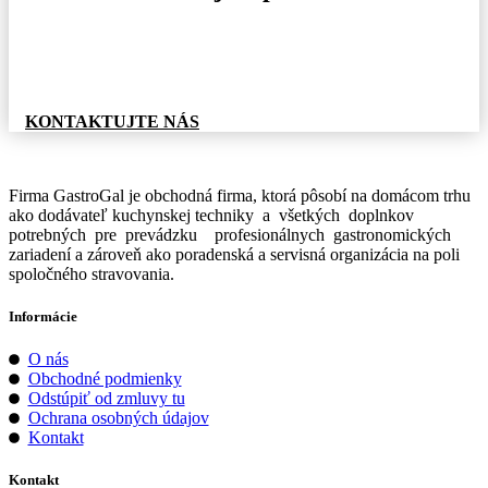
Pre informácie o tovare, alebo cenovej ponuke, nás
neváhajte kontaktovať.
KONTAKTUJTE NÁS
Firma GastroGal je obchodná firma, ktorá pôsobí na domácom trhu
ako dodávateľ kuchynskej techniky a všetkých doplnkov
potrebných pre prevádzku profesionálnych gastronomických
zariadení a zároveň ako poradenská a servisná organizácia na poli
spoločného stravovania.
Informácie
O nás
Obchodné podmienky
Odstúpiť od zmluvy tu
Ochrana osobných údajov
Kontakt
Kontakt