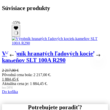
Súvisiace produkty
-15%
Výrobník hranatých ľadových kociek-
kameňov SLT 100A R290
2 217,00
€
2
Pôvodná cena bola: 2 217,00 €.
P
1 884,45
€
1
Aktuálna cena je: 1 884,45 €.
A
bez DPH
b
Do košíka
D
Potrebujete poradiť?