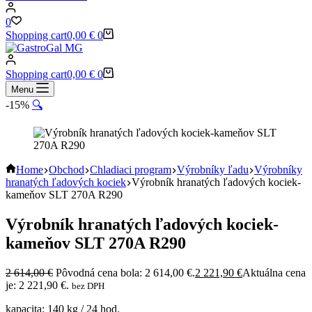
0
Shopping cart
0,00
€
0
Shopping cart
0,00
€
0
Menu
-15%
🔍
Home
Obchod
Chladiaci program
Výrobníky ľadu
Výrobníky
hranatých ľadových kociek
Výrobník hranatých ľadových kociek-
kameňov SLT 270A R290
Výrobník hranatých ľadových kociek-
kameňov SLT 270A R290
2 614,00
€
Pôvodná cena bola: 2 614,00 €.
2 221,90
€
Aktuálna cena
je: 2 221,90 €.
bez DPH
kapacita: 140 kg / 24 hod.