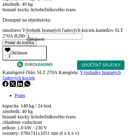
zásobník: 40 kg
hranaté kocky lichobežníkového tvaru
Dostupné na objednávku
množstvo Výrobník hranatých ľadových kociek-kameňov SLT
270A R290
Obľúbené
Pridať do košíka
Obľúbené
Katalógové číslo:
SLT 270A
Kategória:
Výrobníky hranatých
ľadových kociek
Popis
kapacita: 140 kg / 24 hod.
zásobník: 40 kg
hranaté kocky lichobežníkového tvaru
chladenie vzduchom
príkon: 1,0 kW / 230 V
rozmery: 678x741x1051 mm (š x h x v)