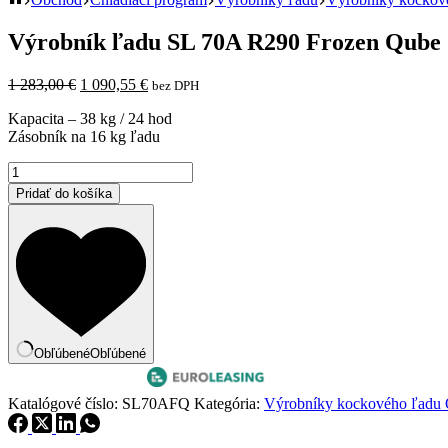
Výrobník ľadu SL 70A R290 Frozen Qube
Pôvodná
Aktuálna
1 283,00
€
1 090,55
€
bez DPH
cena
cena
Kapacita – 38 kg / 24 hod
bola:
je:
Zásobník na 16 kg ľadu
1
1
283,00 €.
090,55 €.
množstvo
Výrobník
Pridať do košíka
ľadu
SL
70A
R290
Frozen
Qube
Obľúbené
Obľúbené
Katalógové číslo:
SL70AFQ
Kategória:
Výrobníky kockového ľad