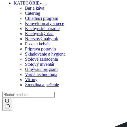
KATEGÓRIE
Bar a káva
Catering
Chladiaci program
Konvektomaty a pece
Kuchynské náradie
Kuchynský riad
Nerezový nábytok
Pizza a kebab
Príprava potravín
Skladovanie a hygiena
Stolové zariadenia
Stolový inventár
Umývací program
Varná technológia
Vitríny
Zmrzlina a pečenie
No
results