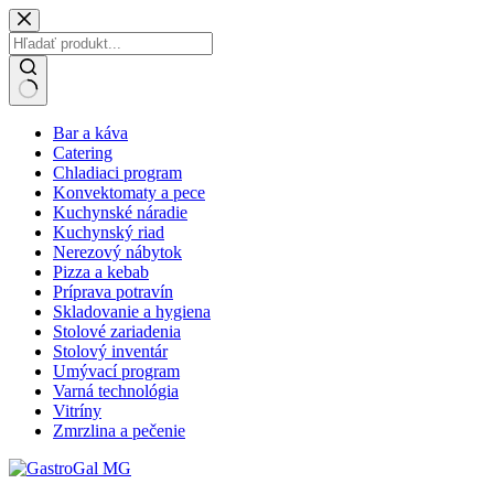
Skip
to
content
No
Bar a káva
results
Catering
Chladiaci program
Konvektomaty a pece
Kuchynské náradie
Kuchynský riad
Nerezový nábytok
Pizza a kebab
Príprava potravín
Skladovanie a hygiena
Stolové zariadenia
Stolový inventár
Umývací program
Varná technológia
Vitríny
Zmrzlina a pečenie