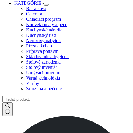
KATEGÓRIE
Bar a káva
Catering
Chladiaci program
Konvektomaty a pece
Kuchynské náradie
Kuchynský riad
Nerezový nábytok
Pizza a kebab
Príprava potravín
Skladovanie a hygiena
Stolové zariadenia
Stolový inventár
Umývací program
Varná technológia
Vitríny
Zmrzlina a pečenie
No
results