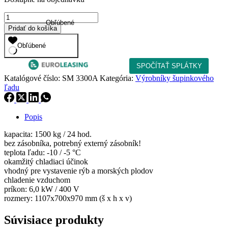
množstvo
Obľúbené
Výrobník
Pridať do košíka
šupinkového
ľadu
Obľúbené
SM
3300
A
Katalógové číslo:
SM 3300A
Kategória:
Výrobníky šupinkového
ľadu
Popis
kapacita: 1500 kg / 24 hod.
bez zásobníka, potrebný externý zásobník!
teplota ľadu: -10 / -5 °C
okamžitý chladiaci účinok
vhodný pre vystavenie rýb a morských plodov
chladenie vzduchom
príkon: 6,0 kW / 400 V
rozmery: 1107x700x970 mm (š x h x v)
Súvisiace produkty