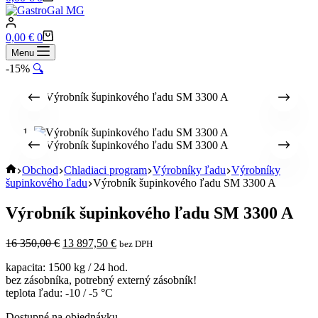
cart
Shopping
0,00
€
0
cart
Menu
-15%
🔍
Home
Obchod
Chladiaci program
Výrobníky ľadu
Výrobníky
šupinkového ľadu
Výrobník šupinkového ľadu SM 3300 A
Výrobník šupinkového ľadu SM 3300 A
Pôvodná
Aktuálna
16 350,00
€
13 897,50
€
bez DPH
cena
cena
kapacita: 1500 kg / 24 hod.
bola:
je:
bez zásobníka, potrebný externý zásobník!
16
13
teplota ľadu: -10 / -5 °C
350,00 €.
897,50 €.
Dostupné na objednávku