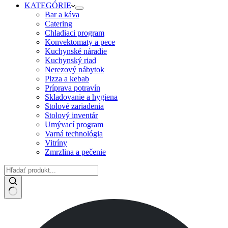
KATEGÓRIE
Bar a káva
Catering
Chladiaci program
Konvektomaty a pece
Kuchynské náradie
Kuchynský riad
Nerezový nábytok
Pizza a kebab
Príprava potravín
Skladovanie a hygiena
Stolové zariadenia
Stolový inventár
Umývací program
Varná technológia
Vitríny
Zmrzlina a pečenie
No
results