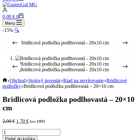
cart
Shopping
0,00
€
0
cart
Menu
-15%
🔍
Home
Obchod
Stolový inventár
Riad na servírovanie
Bridlicové
podložky
Bridlicová podložka podlhovastá – 20×10 cm
Bridlicová podložka podlhovastá – 20×10
cm
Pôvodná
Aktuálna
2,00
€
1,70
€
bez DPH
cena
cena
množstvo
bola:
je:
Bridlicová
2,00 €.
1,70 €.
Pridať do košíka