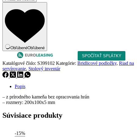
podložka
podlhovastá
-
20x10
cm
Obľúbené
Obľúbené
Katalógové číslo:
S399102
Kategórie:
Bridlicové podložky
,
Riad na
servírovanie
,
Stolový inventár
Popis
– z prírodného kameňa bez opracovania hrán
– rozmery: 200x100x5 mm
Súvisiace produkty
-15%