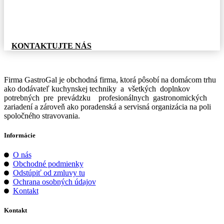
Pre informácie o tovare, alebo cenovej ponuke, nás
neváhajte kontaktovať.
KONTAKTUJTE NÁS
Firma GastroGal je obchodná firma, ktorá pôsobí na domácom trhu
ako dodávateľ kuchynskej techniky a všetkých doplnkov
potrebných pre prevádzku profesionálnych gastronomických
zariadení a zároveň ako poradenská a servisná organizácia na poli
spoločného stravovania.
Informácie
O nás
Obchodné podmienky
Odstúpiť od zmluvy tu
Ochrana osobných údajov
Kontakt
Kontakt