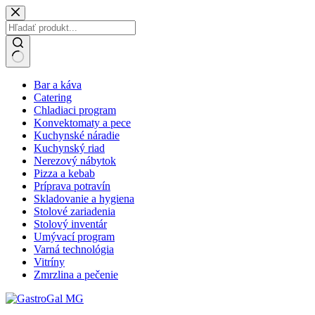
Skip
to
content
No
Bar a káva
results
Catering
Chladiaci program
Konvektomaty a pece
Kuchynské náradie
Kuchynský riad
Nerezový nábytok
Pizza a kebab
Príprava potravín
Skladovanie a hygiena
Stolové zariadenia
Stolový inventár
Umývací program
Varná technológia
Vitríny
Zmrzlina a pečenie